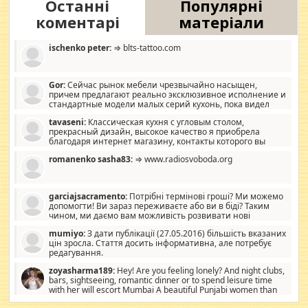
Останні
Популярні
коментарі
матеріали
ischenko peter:
⇒ blts-tattoo.com
Gor:
Сейчас рынок мебели чрезвычайно насыщен,
причем предлагают реально эксклюзивное исполнение и
стандартные модели малых серий кухонь, пока видел
отличную кухонную мебель по дизайну, мало походит на
tavaseni:
Классическая кухня с угловым столом,
стандартные формы, в MebelOk, креативненько и что главное -
прекрасный дизайн, высокое качество я приобрела
со вкусом все в порядке, без ненужных наворотов удорожающих
благодаря интернет магазину, контакты которого вы
мебель, а это не последний фактор.
можете просмотреть https://mwood.com.ua.
romanenko sasha83:
⇒ www.radiosvoboda.org
garciajsacramento:
Потрібні термінові гроші? Ми можемо
допомогти! Ви зараз переживаєте або ви в біді? Таким
чином, ми даємо вам можливість розвивати нові
розробки. Як багата людина, я почуваю себе зобов'язаним
mumiyo:
З дати публікації (27.05.2016) більшість вказаних
допомагати людям, які намагаються дати їм шанс. Кожен
цін зросла. Стаття досить інформативна, але потребує
заслуговує на другий шанс, і, оскільки влада не зможе, вони
редагування.
повинні приймати від інших. Для нас нема багато суми, і зрілість
ми визначаємо за взаємною згодою. Ні сюрпризів, ні додаткових
zoyasharma189:
Hey! Are you feeling lonely? And night clubs,
витрат, а тільки узгоджених сум і нічого іншого. Не чекайте і не
bars, sightseeing, romantic dinner or to spend leisure time
коментуйте цей пост. Введіть суму, яку ви хочете подати, і ми
with her will escort Mumbai A beautiful Punjabi women than
зв'яжемося з вами з усіма варіантами. зв'яжіться з нами
sexy escort companion in arms that you guys feel like 5 star luxury
сьогодні на garciajsacramento@gmail.com Вам потрібні термінові