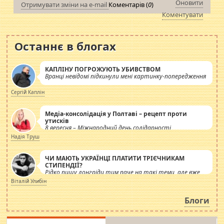
Оновити
Отримувати зміни на e-mail
Коментарів (
0
)
Коментувати
Останнє в блогах
КАПЛІНУ ПОГРОЖУЮТЬ УБИВСТВОМ
Вранці невідомі підкинули мені картинку-попередження
Сергій Каплін
Медіа-консолідація у Полтаві – рецепт проти
утисків
8 вересня – Міжнародний день солідарності
журналістів.
Надія Труш
ЧИ МАЮТЬ УКРАЇНЦІ ПЛАТИТИ ТРІЄЧНИКАМ
СТИПЕНДІЇ?
Рідко пишу лонгріди тим паче на такі теми, але вже
просто дістало! Обурюють сьогоднішні інсенуації
Віталій Улибін
навколо стипендіального питання. Штучно
роздувається ще одна соціальна катастрофа.
Блоги