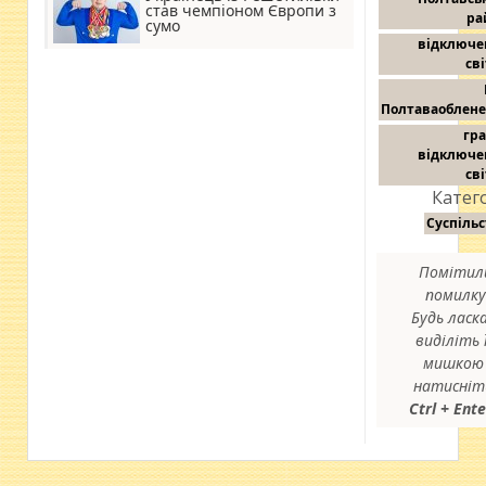
став чемпіоном Європи з
ра
сумо
відключе
св
Полтаваоблене
гр
відключе
св
Катего
Суспіль
Помітил
помилку
Будь ласка
виділіть ї
мишкою 
натисніт
Ctrl + Ent