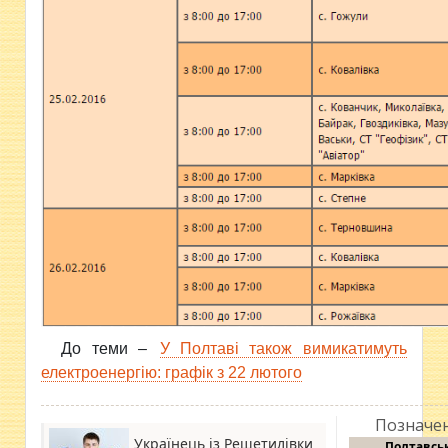
До теми –
У Полтаві також вимикатимуть
електроенергію: графік з 22 лютого
Позначен
Українець із Решетилівки
Полтавсь