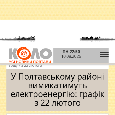
ПН 22:50
»
»
»
Головна
Новини
Суспільство
У
10.08.2026
Полтавському районі вимикатимуть електроенергію:
графік з 22 лютого
У Полтавському районі
вимикатимуть
електроенергію: графік
з 22 лютого