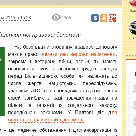
Наді
ня 2015 о 15:23
1366
безоплатної правової допомоги.
Віта
На безоплатну вторинну правову допомогу
мають право
незахищені верстви населення
,
зокрема і ветерани війни, особи, які мають
особливі заслуги та особливі трудові заслуги
перед Батьківщиною, особи, які належать до
числа жертв нацистських переслідувань,
учасники АТО, із відповідним статусом, члени
сімей загиблих у разі порушення права на
пільги та гарантії їх соціального захисту,
передбачені законами. У Полтаві діє д
ва
ку
ди
центри із надання такої допомоги
.
кр
бе
ту – це медичне обстеження і диспансеризація із
вы
по