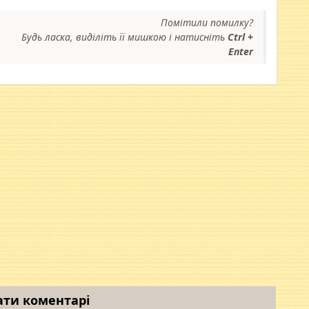
Помітили помилку?
Будь ласка, виділіть її мишкою і натисніть
Ctrl +
Enter
ати коментарі