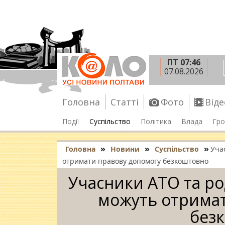
ПТ 07:46
07.08.2026
Головна
Статті
Фото
Віде
Події
Суспільство
Політика
Влада
Гро
»
»
»
Головна
Новини
Суспільство
Уча
отримати правову допомогу безкоштовно
Учасники АТО та ро
можуть отримат
без