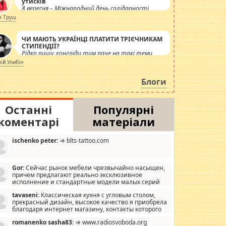
утисків
8 вересня – Міжнародний день солідарності
журналістів.
я Труш
ЧИ МАЮТЬ УКРАЇНЦІ ПЛАТИТИ ТРІЄЧНИКАМ
СТИПЕНДІЇ?
Рідко пишу лонгріди тим паче на такі теми,
але вже просто дістало! Обурюють сьогоднішні
лій Улибін
інсенуації навколо стипендіального питання.
Штучно роздувається ще одна соціальна
Блоги
катастрофа.
Останні
Популярні
коментарі
матеріали
ischenko peter:
⇒ blts-tattoo.com
Gor:
Сейчас рынок мебели чрезвычайно насыщен,
причем предлагают реально эксклюзивное
исполнение и стандартные модели малых серий
хонь, пока видел отличную кухонную мебель по
tavaseni:
Классическая кухня с угловым столом,
зайну, мало походит на стандартные формы, в MebelOk,
прекрасный дизайн, высокое качество я приобрела
еативненько и что главное - со вкусом все в порядке,
благодаря интернет магазину, контакты которого
з ненужных наворотов удорожающих мебель, а это не
 можете просмотреть https://mwood.com.ua.
следний фактор.
romanenko sasha83:
⇒ www.radiosvoboda.org