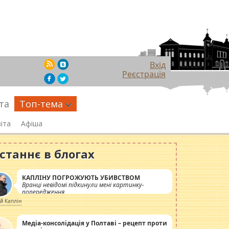
Вхід
Реєстрація
та
Топ-тема
іта
Афіша
станнє в блогах
КАПЛІНУ ПОГРОЖУЮТЬ УБИВСТВОМ
Вранці невідомі підкинули мені картинку-
попередження
ій Каплін
Медіа-консолідація у Полтаві – рецепт проти