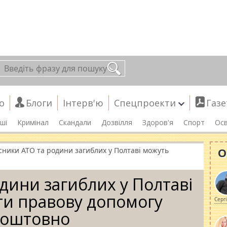
о
Блоги
Інтерв'ю
Спецпроекти
Газе
ші
Кримінал
Скандали
Дозвілля
Здоров'я
Спорт
Осв
О
сники АТО та родини загиблих у Полтаві можуть
дини загиблих у Полтаві
и правову допомогу
Серг
коштовно