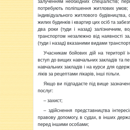
залученням необхідних спеціалістів; п
потребують поліпшення житлових умов; 
індивідуального житлового будівництва,
жилих будинків і квартир цих осіб та забе
два роки (туди і назад) залізничним, 
транспортом незалежно від наявності за
(туди і назад) вказаними видами транспор
Учасникам бойових дій на території 
вступ до вищих навчальних закладів та п
навчальних закладів і на курси для одер
ліків за рецептами лікарів, інші пільги.
Якщо ви підпадаєте під вище зазначен
послуг:
– захист;
– здійснення представництва інтерес
правову допомогу, в судах, в інших держ
перед іншими особами;