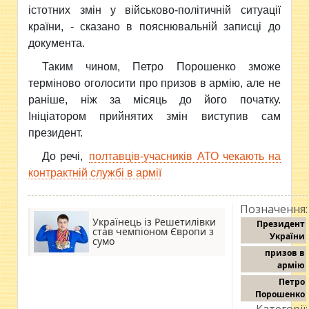
істотних змін у військово-політичній ситуації
країни, - сказано в пояснювальній записці до
документа.
Таким чином, Петро Порошенко зможе
терміново оголосити про призов в армію, але не
раніше, ніж за місяць до його початку.
Ініціатором прийнятих змін виступив сам
президент.
До речі,
полтавців-учасників АТО чекають на
контрактній службі в армії
Позначення:
Українець із Решетилівки
Президент
став чемпіоном Європи з
України
сумо
призов в
армію
Петро
Порошенко