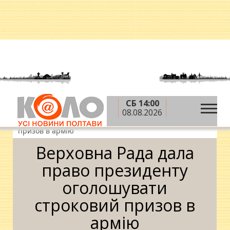
СБ 14:00
»
»
»
Головна
Новини
Суспільство
Верховна
08.08.2026
Рада дала право президенту оголошувати строковий
призов в армію
Верховна Рада дала
право президенту
оголошувати
строковий призов в
армію