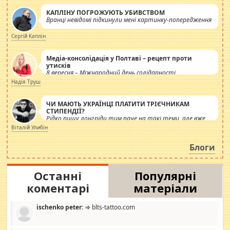
КАПЛІНУ ПОГРОЖУЮТЬ УБИВСТВОМ
Вранці невідомі підкинули мені картинку-попередження
Сергій Каплін
Медіа-консолідація у Полтаві – рецепт проти
утисків
8 вересня – Міжнародний день солідарності
журналістів.
Надія Труш
ЧИ МАЮТЬ УКРАЇНЦІ ПЛАТИТИ ТРІЄЧНИКАМ
СТИПЕНДІЇ?
Рідко пишу лонгріди тим паче на такі теми, але вже
просто дістало! Обурюють сьогоднішні інсенуації
Віталій Улибін
навколо стипендіального питання. Штучно
роздувається ще одна соціальна катастрофа.
Блоги
Останні
Популярні
коментарі
матеріали
ischenko peter:
⇒ blts-tattoo.com