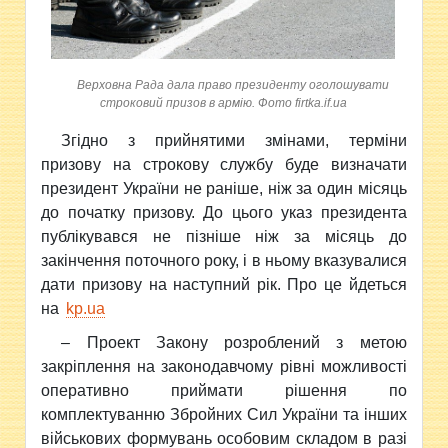
Верховна Рада дала право президенту оголошувати
строковий призов в армію. Фото firtka.if.ua
Згідно з прийнятими змінами, терміни
призову на строкову службу буде визначати
президент України не раніше, ніж за один місяць
до початку призову. До цього указ президента
публікувався не пізніше ніж за місяць до
закінчення поточного року, і в ньому вказувалися
дати призову на наступний рік. Про це йдеться
на
kp.ua
– Проект Закону розроблений з метою
закріплення на законодавчому рівні можливості
оперативно приймати рішення по
комплектуванню Збройних Сил України та інших
військових формувань особовим складом в разі