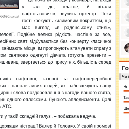
у зал, де, власне, й вітали
нафтогазовиків, звучить оркестр. Поки
професійним
гості крокують килимовим покриттям, що
ро
має вигляд «в радянському стилі»,
се
да
елодії. Подібне велика рідкість, частіше за все,
ос
есійних свят відбуваються без концерту класичної
ін
за
й займають місця, їм пропонують втамувати спрагу з
тіл
ком
сом святково одягнуті дівчата готують презенти –
bea
ми
tha
на
ишиванці звертається до присутніх, більшість серед
nig
Г
по
in 
Sol
Чи 
Ind
ників нафтової, газової та нафтопереробної
gir
bod
вих і наполегливих людей, які забезпечують нашу
Ні
alw
щиріші слова поздоровлення з нагоди вашого свята,
Mir
you
Так
один одного оплесками. Лунають аплодисменти. Далі
⇒ 
ь АТО.
Ще
у такій складній галузі, – побажала ведуча.
держадміністрації Валерій Головко. У своїй промові