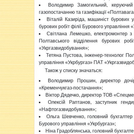
Володимир Замогильний, керуючий
газопостачанню та газифікації «Полтавага
Віталій Казиріда, машиніст бурових 
бурових робіт філії Бурового управління
Світлана Лемешко, електромонтер з 
Полтавського відділення бурових роб
«Укргазвидобування»;
Тетяна Пустова, інженер-технолог Пол
управління «Укрбургаз» ПАТ «Укргазвидо
Також у списку значаться:
Володимир Прошин, директор дочір
«Кременчукгаз-постачання»;
Віктор Дядечко, директор ТОВ «Спецме
Олексій Раптанов, заступник генд
«Нафтогазвидобування»;
Ольга Шевченко, головний бухгалтер 
Бурового управління «Укрбургаз»;
Ніна Градоблянська, головний бухгалт