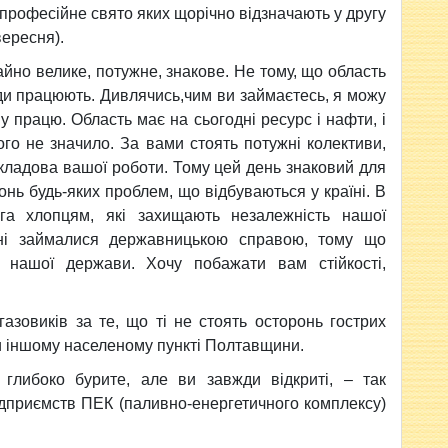
 професійне свято яких щорічно відзначають у другу
вересня).
йно велике, потужне, знакове. Не тому, що область
люди працюють. Дивлячись,чим ви займаєтесь, я можу
у працю. Область має на сьогодні ресурс і нафти, і
ого не значило. За вами стоять потужні колективи,
складова вашої роботи. Тому цей день знаковий для
онь будь-яких проблем, що відбуваються у країні. В
га хлопцям, які захищають незалежність нашої
дні займалися державницькою справою, тому що
ь нашої держави. Хочу побажати вам стійкості,
азовиків за те, що ті не стоять осторонь гострих
чи іншому населеному пункті Полтавщини.
глибоко бурите, але ви завжди відкриті, – так
ідприємств ПЕК (паливно-енергетичного комплексу)