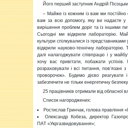
Його перший заступник Андрій Пісоцьки
– Майже із кожним із вам ми постійно
вам за всю допомогу, яку ви надаєте у 
вирішення проблем доріг та із іншими пит
Сьогодні ми відкрили лабораторію. Ма
культури спілкувалися із представниками 
відкрили науково-технічну лабораторію. 
далі налагоджувати співпрацю і у майб
хочу вас привітати, побажати успіхів
розраховувати і всі питання, пов’язані 
проворочок». Будемо дієво реагувати 
забезпечити не тільки енергетичну безпеку,
25 працівників отримали від обласної в
Список нагороджених:
Ростислав Гринчак, голова правління «
Олександр Кобеза, директор Газопр
ПАТ «Укргазвидовування»;