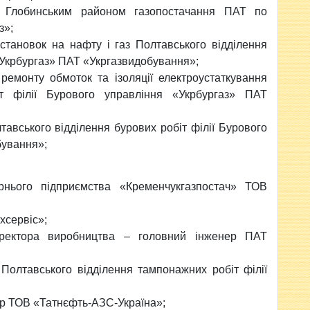
 Глобинським районом газопостачання ПАТ по
з»;
установок на нафту і газ Полтавського відділення
 «Укрбургаз» ПАТ «Укргазвидобування»;
ремонту обмоток та ізоляції електроустаткування
іт філії Бурового управління «Укрбургаз» ПАТ
тавського відділення бурових робіт філії Бурового
бування»;
нього підприємства «Кременчукгазпостач» ТОВ
хсервіс»;
иректора виробництва – головний інженер ПАТ
Полтавського відділення тампонажних робіт філії
ер ТОВ «Татнєфть-АЗС-Україна»;