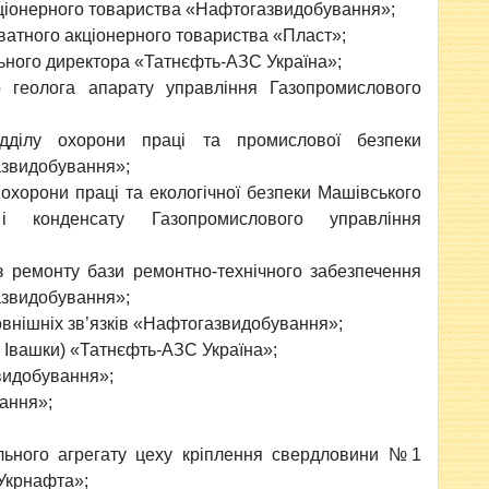
кціонерного товариства «Нафтогазвидобування»;
ватного акціонерного товариства «Пласт»;
ьного директора «Татнєфть-АЗС Україна»;
о геолога апарату управління Газопромислового
ідділу охорони праці та промислової безпеки
азвидобування»;
охорони праці та екологічної безпеки Машівського
конденсату Газопромислового управління
 ремонту бази ремонтно-технічного забезпечення
азвидобування»;
зовнішніх зв’язків «Нафтогазвидобування»;
 Івашки) «Татнєфть-АЗС Україна»;
видобування»;
вання»;
льного агрегату цеху кріплення свердловини №1
Укрнафта»;