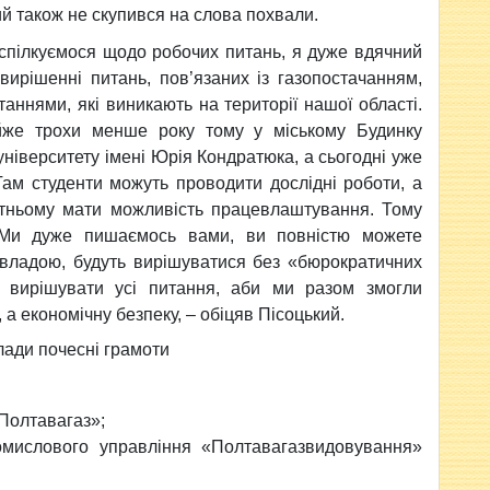
й також не скупився на слова похвали.
 спілкуємося щодо робочих питань, я дуже вдячний
вирішенні питань, пов’язаних із газопостачанням,
аннями, які виникають на території нашої області.
йже трохи менше року тому у міському Будинку
університету імені Юрія Кондратюка, а сьогодні уже
Там студенти можуть проводити дослідні роботи, а
утньому мати можливість працевлаштування. Тому
. Ми дуже пишаємось вами, ви повністю можете
з владою, будуть вирішуватися без «бюрократичних
і вирішувати усі питання, аби ми разом змогли
 а економічну безпеку, – обіцяв Пісоцький.
лади почесні грамоти
Полтавагаз»;
омислового управління «Полтавагазвидовування»