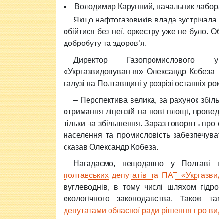
Володимир Карунний, начальник лабор
Якщо нафтогазовиків влада зустрічала
обійтися без неї, оркестру уже не було. 
добробуту та здоров’я.
Директор Газопромислового у
«Укргазвидовування» Олександр Кобеза р
галузі на Полтавщині у розрізі останніх рок
– Перспектива велика, за рахунок збіл
отримання ліцензій на нові площі, прове
тільки на збільшення. Зараз говорять про
населення та промисловість забезпечува
сказав Олександр Кобеза.
Нагадаємо, нещодавно у Полтаві 
полтавських депутатів та ПАТ «Укргазв
вуглеводнів, в тому числі шляхом гідр
екологічного законодавства. Також 
депутатами обласної ради рішення про ви