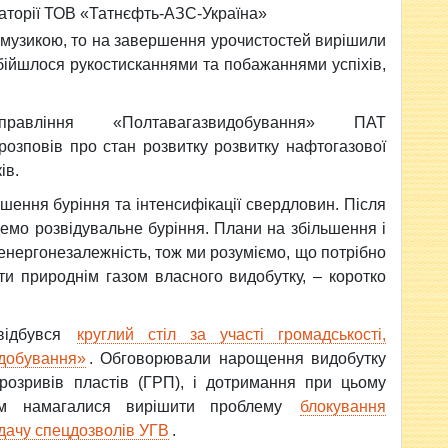
аторії ТОВ «Татнєфть-АЗС-Україна»
 музикою, то на завершення урочистостей вирішили
Обійшлося рукостисканнями та побажаннями успіхів,
правління «Полтавагазвидобування» ПАТ
озповів про стан розвитку розвитку нафтогазової
ів.
ьшення буріння та інтенсифікації свердловин. Після
демо розвідувальне буріння. Плани на збільшення і
 енергонезалежність, тож ми розуміємо, що потрібно
ти природнім газом власного видобутку, – коротко
відбувся
круглий стіл за участі громадськості,
идобування»
. Обговорювали нарощення видобутку
орозривів пластів (ГРП), і дотримання при цьому
там намагалися вирішити проблему
блокування
дачу спецдозволів УГВ
.