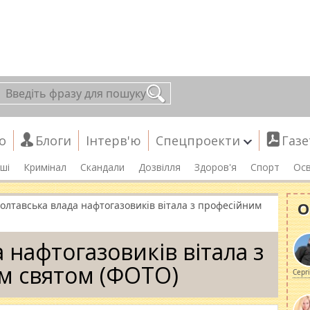
о
Блоги
Інтерв'ю
Спецпроекти
Газе
ші
Кримінал
Скандали
Дозвілля
Здоров'я
Спорт
Осв
О
полтавська влада нафтогазовиків вітала з професійним
 нафтогазовиків вітала з
м святом (ФОТО)
Серг