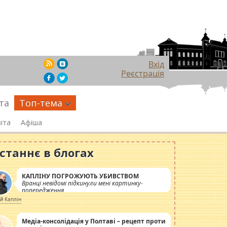
Вхід
Реєстрація
та
Топ-тема
іта
Афіша
станнє в блогах
КАПЛІНУ ПОГРОЖУЮТЬ УБИВСТВОМ
Вранці невідомі підкинули мені картинку-
попередження
ій Каплін
Медіа-консолідація у Полтаві – рецепт проти