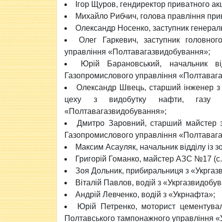
Ігор Щуров, гендиректор приватного а
Михайло Рибчич, голова правління при
Олександр Носенко, заступник генерал
Олег Гаркевич, заступник головног
управління «Полтавагазвидобування»;
Юрій Барановський, начальник в
Газопромислового управління «Полтаваг
Олександр Швець, старший інженер з 
цеху з видобутку нафти, газу і 
«Полтавагазвидобування»;
Дмитро Заровний, старший майстер з
Газопромислового управління «Полтаваг
Максим Асауляк, начальник відділу із 
Григорій Гоманко, майстер АЗС №17 (с.
Зоя Дольник, прибиральниця з «Укргаз
Віталій Павлов, водій з «Укргазвидобу
Андрій Левченко, водій з «Укрнафта»;
Юрій Петренко, моторист цементува
Полтавського тампонажного управління «