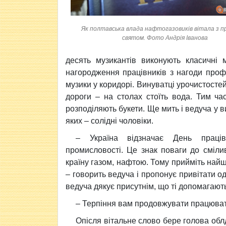
Як полтавська влада нафтогазовиків вітала з 
святом. Фото Андрія Іванова
десять музикантів виконують класичні м
нагородження працівників з нагоди проф
музики у коридорі. Винуватці урочистосте
дороги – на столах стоїть вода. Тим ча
розподіляють букети. Ще мить і ведуча у в
яких – солідні чоловіки.
– Україна відзначає День праців
промисловості. Це знак поваги до сміли
країну газом, нафтою. Тому прийміть най
– говорить ведуча і пропонує привітати 
ведуча дякує присутнім, що ті допомагают
– Терпіння вам продовжувати працювати 
Опісля вітальне слово бере голова обл