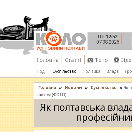
ПТ 12:52
07.08.2026
Головна
Статті
Фото
Віде
Події
Суспільство
Політика
Влада
Гро
»
»
»
Головна
Новини
Суспільство
Як 
святом (ФОТО)
Як полтавська влада
професійни