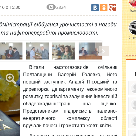
16 о 15:30
2824
Наді
дміністрації відбулися урочистості з нагоди
ї та нафтопереробної промисловості.
Віта
Вітали нафтогазовиків очільник
Полтавщини Валерій Головко, його
перший заступник Андрій Пісоцький та
директорка департаменту економічного
розвитку, торгівлі та залучення інвестицій
облдержадміністрації Інна Іщенко.
Представникам підприємств паливно-
ку
ди
енергетичного комплексу області
кр
вручали почесні грамоти та жовті квіти.
бе
вы
по
До початку заходу у коридорі, на вході