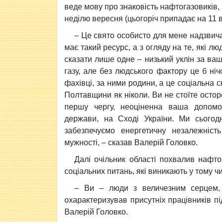
веде мову про знаковість нафтогазовиків,
неділю вересня (цьогоріч припадає на 11 
– Це свято особисто для мене надзвича
має такий ресурс, а з огляду на те, які 
сказати лише одне – низький уклін за ваш
газу, але без людського фактору це б ніч
фахівці, за ними родини, а це соціальна 
Полтавщини як ніколи. Ви не стоїте остор
першу чергу, неоціненна ваша допомо
держави, на Сході України. Ми сього
забезпечуємо енергетичну незалежніст
мужності, – сказав Валерій Головко.
Далі очільник області похвалив нафтог
соціальних питань, які виникають у тому 
– Ви – люди з величезним серцем, 
охарактеризував присутніх працівників п
Валерій Головко.