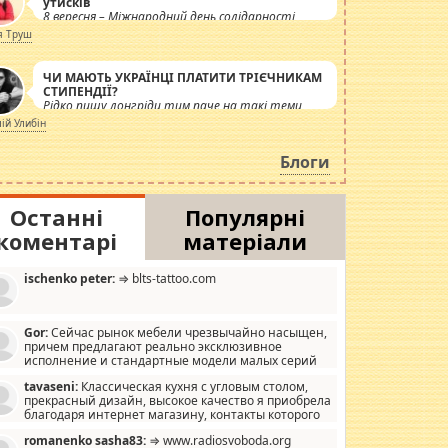
утисків
8 вересня – Міжнародний день солідарності
журналістів.
я Труш
ЧИ МАЮТЬ УКРАЇНЦІ ПЛАТИТИ ТРІЄЧНИКАМ
СТИПЕНДІЇ?
Рідко пишу лонгріди тим паче на такі теми,
але вже просто дістало! Обурюють сьогоднішні
лій Улибін
інсенуації навколо стипендіального питання.
Штучно роздувається ще одна соціальна
Блоги
катастрофа.
Останні
Популярні
коментарі
матеріали
ischenko peter:
⇒ blts-tattoo.com
Gor:
Сейчас рынок мебели чрезвычайно насыщен,
причем предлагают реально эксклюзивное
исполнение и стандартные модели малых серий
хонь, пока видел отличную кухонную мебель по
tavaseni:
Классическая кухня с угловым столом,
зайну, мало походит на стандартные формы, в MebelOk,
прекрасный дизайн, высокое качество я приобрела
еативненько и что главное - со вкусом все в порядке,
благодаря интернет магазину, контакты которого
з ненужных наворотов удорожающих мебель, а это не
 можете просмотреть https://mwood.com.ua.
следний фактор.
romanenko sasha83:
⇒ www.radiosvoboda.org