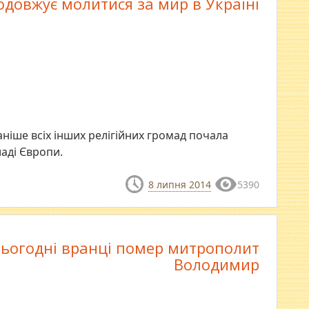
одовжує молитися за мир в Україні
аніше всіх інших релігійних громад почала
аді Європи.
8 липня 2014
5390
ьогодні вранці помер митрополит
Володимир