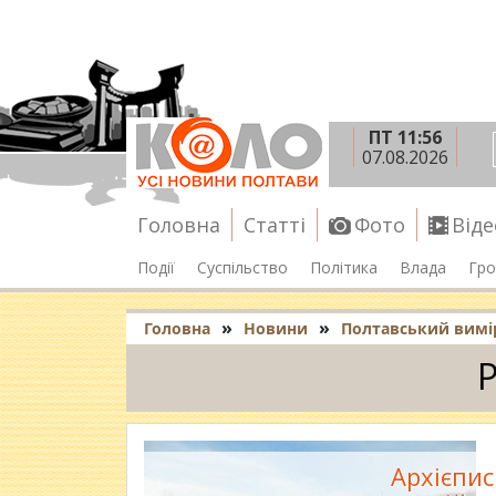
ПТ 11:56
07.08.2026
Головна
Статті
Фото
Віде
Події
Суспільство
Політика
Влада
Гро
»
»
Головна
Новини
Полтавський вимі
Р
Архієпи