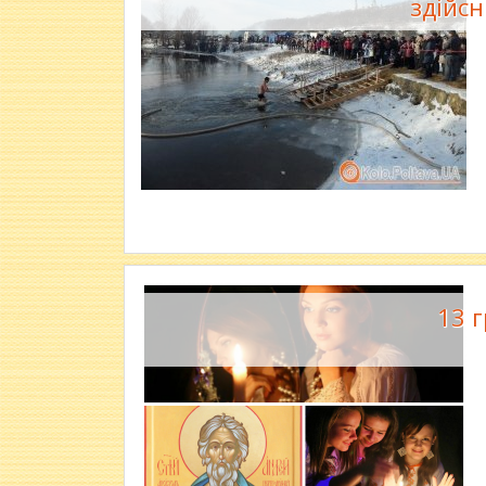
здійс
13 