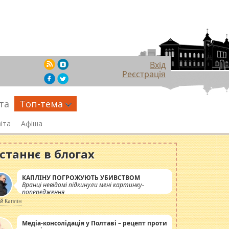
Вхід
Реєстрація
та
Топ-тема
іта
Афіша
станнє в блогах
КАПЛІНУ ПОГРОЖУЮТЬ УБИВСТВОМ
Вранці невідомі підкинули мені картинку-
попередження
ій Каплін
Медіа-консолідація у Полтаві – рецепт проти