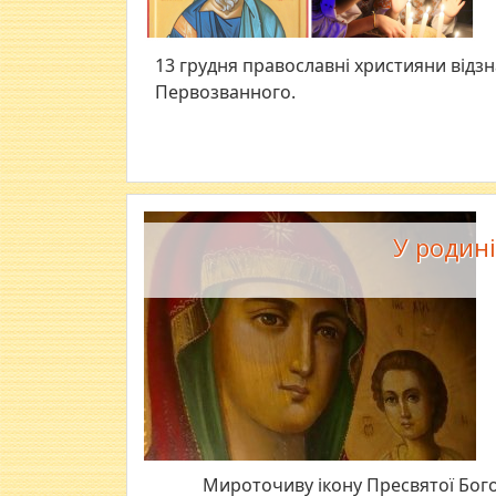
13 грудня православні християни відз
Первозванного.
У родин
​Мироточиву ікону Пресвятої Бог