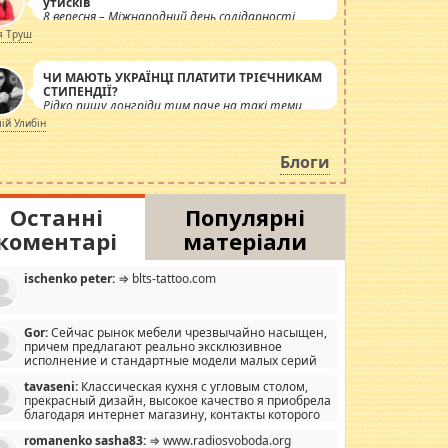
утисків
8 вересня – Міжнародний день солідарності
журналістів.
я Труш
ЧИ МАЮТЬ УКРАЇНЦІ ПЛАТИТИ ТРІЄЧНИКАМ
СТИПЕНДІЇ?
Рідко пишу лонгріди тим паче на такі теми,
але вже просто дістало! Обурюють сьогоднішні
лій Улибін
інсенуації навколо стипендіального питання.
Штучно роздувається ще одна соціальна
Блоги
катастрофа.
Останні
Популярні
коментарі
матеріали
ischenko peter:
⇒ blts-tattoo.com
Gor:
Сейчас рынок мебели чрезвычайно насыщен,
причем предлагают реально эксклюзивное
исполнение и стандартные модели малых серий
хонь, пока видел отличную кухонную мебель по
tavaseni:
Классическая кухня с угловым столом,
зайну, мало походит на стандартные формы, в MebelOk,
прекрасный дизайн, высокое качество я приобрела
еативненько и что главное - со вкусом все в порядке,
благодаря интернет магазину, контакты которого
з ненужных наворотов удорожающих мебель, а это не
 можете просмотреть https://mwood.com.ua.
следний фактор.
romanenko sasha83:
⇒ www.radiosvoboda.org