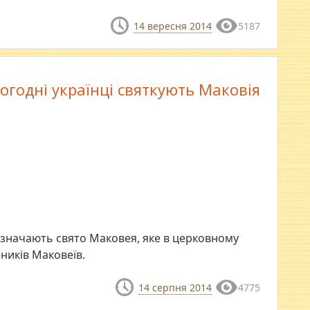
14 вересня 2014
5187
огодні українці святкують Маковія
ідзначають свято Маковея, яке в церковному
ників Маковеїв.
14 серпня 2014
4775