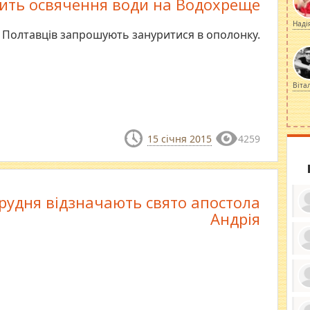
нить освячення води на Водохреще
Наді
Полтавців запрошують зануритися в ополонку.
Віта
15 січня 2015
4259
грудня відзначають свято апостола
Андрія
ку
ди
кр
бе
вы
по