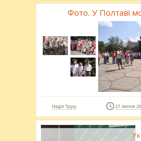
Фото. У Полтаві м
Надія Труш
27 липня 2
Ук