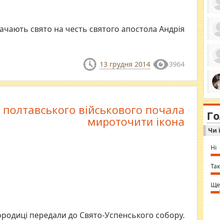
начають свято на честь святого апостола Андрія
ро
се
да
13 грудня 2014
3964
ос
ін
за
тіл
ком
bea
ми
tha
на
і полтавського військового почала
nig
Г
по
in 
мироточити ікона
Sol
Чи 
Ind
gir
bod
Ні
alw
Mir
you
Так
⇒ 
Ще
ородиці передали до Свято-Успенського собору.