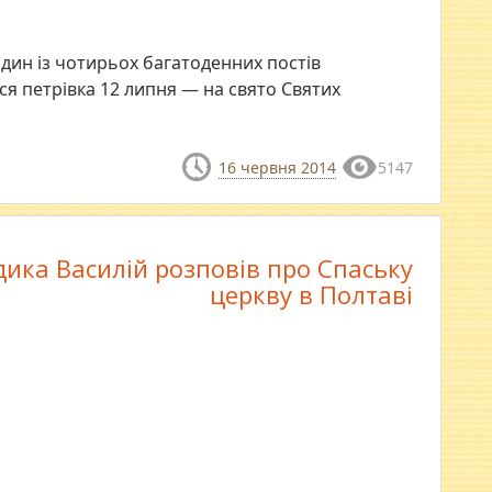
один із чотирьох багатоденних постів
ься петрівка 12 липня — на свято Святих
16 червня 2014
5147
ика Василій розповів про Спаську
церкву в Полтаві