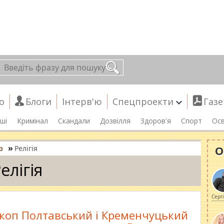
о
Блоги
Інтерв'ю
Спецпроекти
Газе
ші
Кримінал
Скандали
Дозвілля
Здоров'я
Спорт
Осв
»
О
р
Релігія
елігія
Серг
скоп Полтавський і Кременчуцький