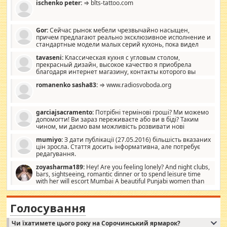
ischenko peter:
⇒ blts-tattoo.com
Gor:
Сейчас рынок мебели чрезвычайно насыщен,
причем предлагают реально эксклюзивное исполнение и
стандартные модели малых серий кухонь, пока видел
отличную кухонную мебель по дизайну, мало походит на
tavaseni:
Классическая кухня с угловым столом,
стандартные формы, в MebelOk, креативненько и что главное -
прекрасный дизайн, высокое качество я приобрела
со вкусом все в порядке, без ненужных наворотов удорожающих
благодаря интернет магазину, контакты которого вы
мебель, а это не последний фактор.
можете просмотреть https://mwood.com.ua.
romanenko sasha83:
⇒ www.radiosvoboda.org
garciajsacramento:
Потрібні термінові гроші? Ми можемо
допомогти! Ви зараз переживаєте або ви в біді? Таким
чином, ми даємо вам можливість розвивати нові
розробки. Як багата людина, я почуваю себе зобов'язаним
mumiyo:
З дати публікації (27.05.2016) більшість вказаних
допомагати людям, які намагаються дати їм шанс. Кожен
цін зросла. Стаття досить інформативна, але потребує
заслуговує на другий шанс, і, оскільки влада не зможе, вони
редагування.
повинні приймати від інших. Для нас нема багато суми, і зрілість
ми визначаємо за взаємною згодою. Ні сюрпризів, ні додаткових
zoyasharma189:
Hey! Are you feeling lonely? And night clubs,
витрат, а тільки узгоджених сум і нічого іншого. Не чекайте і не
bars, sightseeing, romantic dinner or to spend leisure time
коментуйте цей пост. Введіть суму, яку ви хочете подати, і ми
with her will escort Mumbai A beautiful Punjabi women than
зв'яжемося з вами з усіма варіантами. зв'яжіться з нами
sexy escort companion in arms that you guys feel like 5 star luxury
сьогодні на garciajsacramento@gmail.com Вам потрібні термінові
hotel had to spend the night in their search for loved solitaire free
гроші? Ми можемо допомогти!
maintenance stops in Mumbai. Here we offer fair and very attractive
Голосування
woman "Love Solitaire" beautiful figure and shapely body shapes.
Independent escort in Mumbai, truthful, friendly and cheerful girl.
Чи їхатимете цього року на Сорочинський ярмарок?
WhatsApp via an easily can see the latest pictures of her body and the