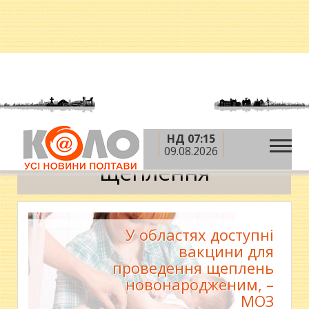
НД 07:15
»
Головна
щеплення
09.08.2026
щеплення
У областях доступні
вакцини для
проведення щеплень
новонародженим, –
МОЗ