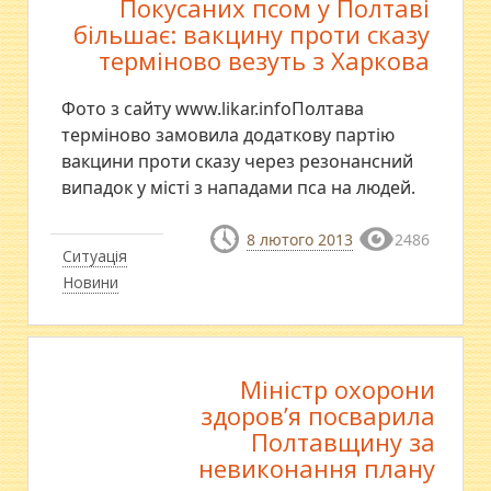
Покусаних псом у Полтаві
більшає: вакцину проти сказу
терміново везуть з Харкова
Фото з сайту www.likar.infoПолтава
терміново замовила додаткову партію
вакцини проти сказу через резонансний
випадок у місті з нападами пса на людей.
8 лютого 2013
2486
Ситуація
Новини
Міністр охорони
здоров’я посварила
Полтавщину за
невиконання плану