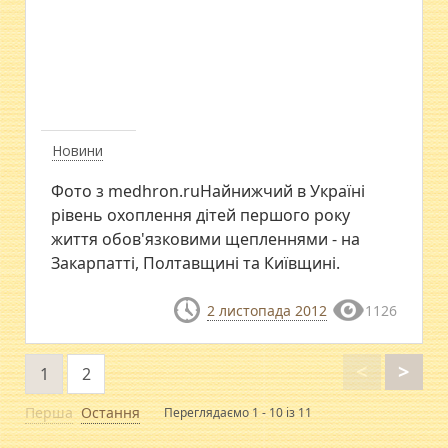
Новини
Фото з medhron.ruНайнижчий в Україні
рівень охоплення дітей першого року
життя обов'язковими щепленнями - на
Закарпатті, Полтавщині та Київщині.
2 листопада 2012
1126
<
>
1
2
Перша
Остання
Переглядаємо 1 - 10 із 11