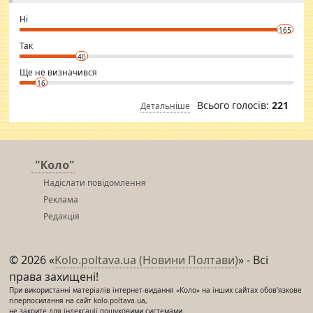
godly. Variety is the spice of life, he believes, so always travel and
want to meet new people. Sakshi Mirchandani health and figure
Ні
conscious in order to keep yourself fit and regularly go to the health
165
club.
⇒ sakshimirchandani.com
Так
40
Ще не визначився
16
Всього голосів:
221
Детальніше
"Коло"
Надіслати повідомлення
Реклама
Редакція
© 2026 «
Kolo.poltava.ua (Новини Полтави)
» - Всі
права захищені!
При використанні матеріалів інтернет-видання «Коло» на інших сайтах обов’язкове
гіперпосилання на сайт kolo.poltava.ua,
не закрите для індексації пошуковими системами.