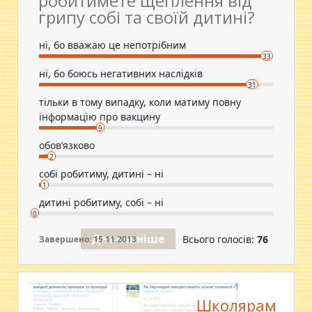
робитимете щеплення від
грипу собі та своїй дитині?
ні, бо вважаю це непотрібним
33
ні, бо боюсь негативних наслідків
31
тільки в тому випадку, коли матиму повну
інформацію про вакцину
9
обов’язково
2
собі робитиму, дитині – ні
1
дитині робитиму, собі – ні
0
Детальніше
Всього голосів:
76
Завершено: 15.11.2013
Школярам