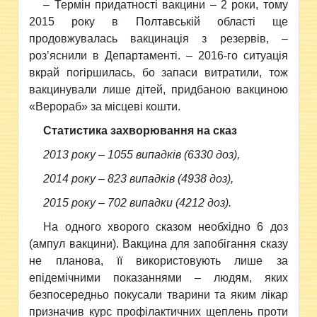
– Термін придатності вакцини – 2 роки, тому
2015 року в Полтавській області ще
продовжувалась вакцинація з резервів, –
роз’яснили в Департаменті. – 2016-го ситуація
вкрай погіршилась, бо запаси витратили, тож
вакцинували лише дітей, придбаною вакциною
«Верораб» за місцеві кошти.
Статистика захворювання на сказ
2013 року – 1055 випадків (6330 доз),
2014 року – 823 випадків (4938 доз),
2015 року – 702 випадки (4212 доз).
На одного хворого сказом необхідно 6 доз
(ампул вакцини). Вакцина для запобігання сказу
не планова, її використовують лише за
епідемічними показаннями – людям, яких
безпосередньо покусали тварини та яким лікар
призначив курс профілактичних щеплень проти