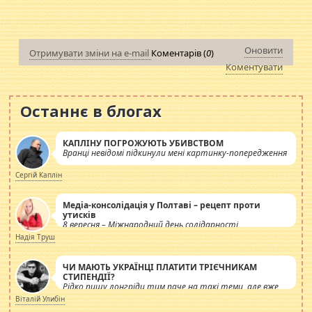
Оновити
Отримувати зміни на e-mail
Коментарів (
0
)
Коментувати
Останнє в блогах
КАПЛІНУ ПОГРОЖУЮТЬ УБИВСТВОМ
Вранці невідомі підкинули мені картинку-попередження
Сергій Каплін
Медіа-консолідація у Полтаві – рецепт проти
утисків
8 вересня – Міжнародний день солідарності
журналістів.
Надія Труш
ЧИ МАЮТЬ УКРАЇНЦІ ПЛАТИТИ ТРІЄЧНИКАМ
СТИПЕНДІЇ?
Рідко пишу лонгріди тим паче на такі теми, але вже
просто дістало! Обурюють сьогоднішні інсенуації
Віталій Улибін
навколо стипендіального питання. Штучно