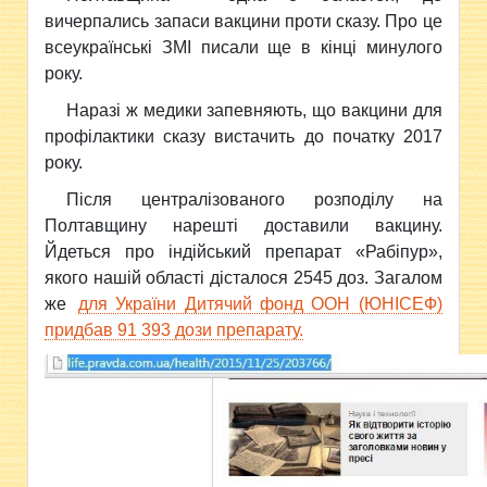
вичерпались запаси
вакцини проти сказу. Про це
всеукраїнські ЗМІ писали ще в кінці минулого
року.
Наразі ж медики запевняють, що вакцини для
профілактики сказу вистачить до початку 2017
року.
Після централізованого розподілу на
Полтавщину нарешті доставили вакцину.
Йдеться про індійський препарат «Рабіпур»,
якого нашій області дісталося 2545 доз. Загалом
же
для України Дитячий фонд ООН (ЮНІСЕФ)
придбав 91 393 дози препарату.