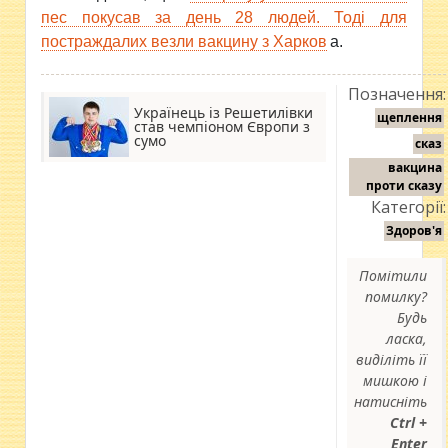
пес покусав за день 28 людей. Тоді для
постраждалих везли вакцину з Харков
а.
Позначення:
Українець із Решетилівки
щеплення
став чемпіоном Європи з
сумо
сказ
вакцина
проти сказу
Категорії:
Здоров'я
Помітили
помилку?
Будь
ласка,
виділіть її
мишкою і
натисніть
Ctrl +
Enter