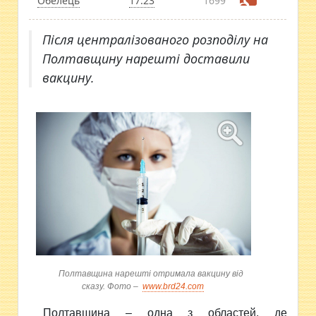
Обелець
17:23
1699
Після централізованого розподілу на
Полтавщину нарешті доставили
вакцину.
Полтавщина нарешті отримала вакцину від
сказу. Фото –
www.brd24.com
Полтавщина – одна з областей, де