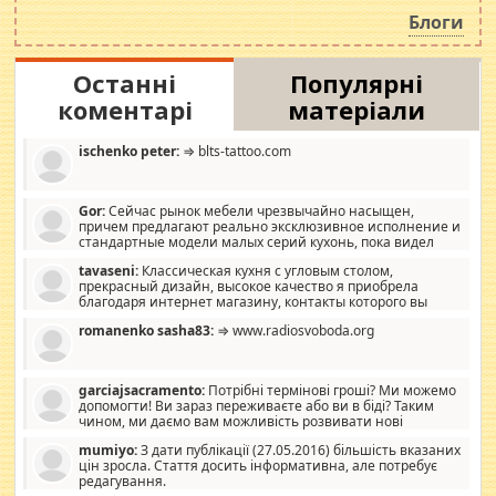
роздувається ще одна соціальна катастрофа.
Блоги
Останні
Популярні
коментарі
матеріали
ischenko peter:
⇒ blts-tattoo.com
Gor:
Сейчас рынок мебели чрезвычайно насыщен,
причем предлагают реально эксклюзивное исполнение и
стандартные модели малых серий кухонь, пока видел
отличную кухонную мебель по дизайну, мало походит на
tavaseni:
Классическая кухня с угловым столом,
стандартные формы, в MebelOk, креативненько и что главное -
прекрасный дизайн, высокое качество я приобрела
со вкусом все в порядке, без ненужных наворотов удорожающих
благодаря интернет магазину, контакты которого вы
мебель, а это не последний фактор.
можете просмотреть https://mwood.com.ua.
romanenko sasha83:
⇒ www.radiosvoboda.org
garciajsacramento:
Потрібні термінові гроші? Ми можемо
допомогти! Ви зараз переживаєте або ви в біді? Таким
чином, ми даємо вам можливість розвивати нові
розробки. Як багата людина, я почуваю себе зобов'язаним
mumiyo:
З дати публікації (27.05.2016) більшість вказаних
допомагати людям, які намагаються дати їм шанс. Кожен
цін зросла. Стаття досить інформативна, але потребує
заслуговує на другий шанс, і, оскільки влада не зможе, вони
редагування.
повинні приймати від інших. Для нас нема багато суми, і зрілість