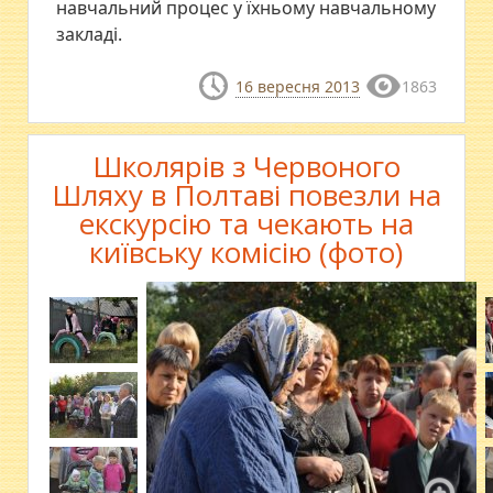
навчальний процес у їхньому навчальному
закладі.
16 вересня 2013
1863
Школярів з Червоного
Шляху в Полтаві повезли на
екскурсію та чекають на
київську комісію (фото)