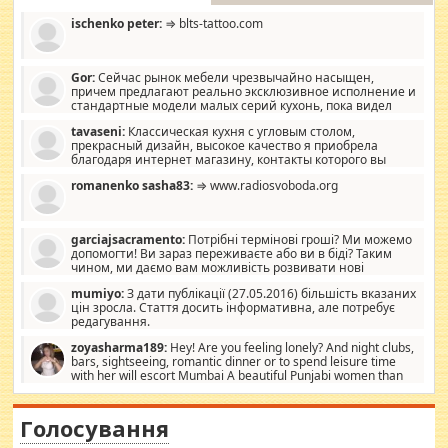
ischenko peter:
⇒ blts-tattoo.com
Gor:
Сейчас рынок мебели чрезвычайно насыщен,
причем предлагают реально эксклюзивное исполнение и
стандартные модели малых серий кухонь, пока видел
отличную кухонную мебель по дизайну, мало походит на
tavaseni:
Классическая кухня с угловым столом,
стандартные формы, в MebelOk, креативненько и что главное -
прекрасный дизайн, высокое качество я приобрела
со вкусом все в порядке, без ненужных наворотов удорожающих
благодаря интернет магазину, контакты которого вы
мебель, а это не последний фактор.
можете просмотреть https://mwood.com.ua.
romanenko sasha83:
⇒ www.radiosvoboda.org
garciajsacramento:
Потрібні термінові гроші? Ми можемо
допомогти! Ви зараз переживаєте або ви в біді? Таким
чином, ми даємо вам можливість розвивати нові
розробки. Як багата людина, я почуваю себе зобов'язаним
mumiyo:
З дати публікації (27.05.2016) більшість вказаних
допомагати людям, які намагаються дати їм шанс. Кожен
цін зросла. Стаття досить інформативна, але потребує
заслуговує на другий шанс, і, оскільки влада не зможе, вони
редагування.
повинні приймати від інших. Для нас нема багато суми, і зрілість
ми визначаємо за взаємною згодою. Ні сюрпризів, ні додаткових
zoyasharma189:
Hey! Are you feeling lonely? And night clubs,
витрат, а тільки узгоджених сум і нічого іншого. Не чекайте і не
bars, sightseeing, romantic dinner or to spend leisure time
коментуйте цей пост. Введіть суму, яку ви хочете подати, і ми
with her will escort Mumbai A beautiful Punjabi women than
зв'яжемося з вами з усіма варіантами. зв'яжіться з нами
sexy escort companion in arms that you guys feel like 5 star luxury
сьогодні на garciajsacramento@gmail.com Вам потрібні термінові
hotel had to spend the night in their search for loved solitaire free
гроші? Ми можемо допомогти!
maintenance stops in Mumbai. Here we offer fair and very attractive
Голосування
woman "Love Solitaire" beautiful figure and shapely body shapes.
Independent escort in Mumbai, truthful, friendly and cheerful girl.