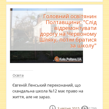
Головний освітянин
Полтавщини: "Слід
відремонтувати
дорогу на Червоному
Шляху, потім братися
за школу"
Освіта
Євгеній Ленський переконаний, що
скандальна школа №12 має право на
життя, але не зараз.
3 квітня 2015
1799