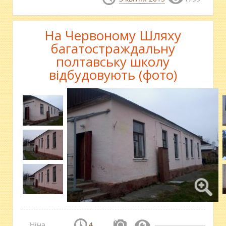
На Червоному Шляху
багатостраждальну
полтавську школу
відбудовують (фото)
Ніна
4