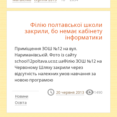
Філію полтавської школи
закрили, бо немає кабінету
інформатики
Приміщення ЗОШ №12 на вул.
Нариманівській. Фото із сайту
school12poltava.ucoz.uaФілію ЗОШ №12 на
Червоному Шляху закрили через
відсутність належних умов навчання за
новою програмою
20 червня 2013
1490
Новини
Освіта