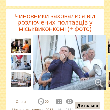
Чиновники заховалися від
розлючених полтавців у
міськвиконкомі (+ фото)
Ольга
22
Детально
Матвієнко
серпня 2013
18
2634