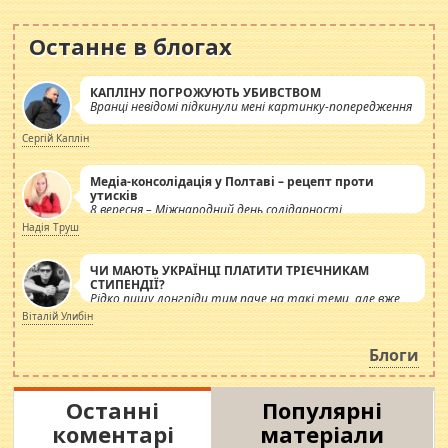
Останнє в блогах
КАПЛІНУ ПОГРОЖУЮТЬ УБИВСТВОМ
Вранці невідомі підкинули мені картинку-попередження
Сергій Каплін
Медіа-консолідація у Полтаві – рецепт проти
утисків
8 вересня – Міжнародний день солідарності
журналістів.
Надія Труш
ЧИ МАЮТЬ УКРАЇНЦІ ПЛАТИТИ ТРІЄЧНИКАМ
СТИПЕНДІЇ?
Рідко пишу лонгріди тим паче на такі теми, але вже
просто дістало! Обурюють сьогоднішні інсенуації
Віталій Улибін
навколо стипендіального питання. Штучно
роздувається ще одна соціальна катастрофа.
Блоги
Останні
Популярні
коментарі
матеріали