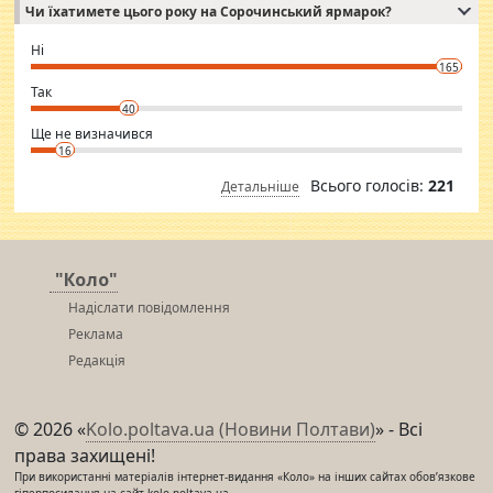
Чи їхатимете цього року на Сорочинський ярмарок?
WhatsApp via an easily can see the latest pictures of her body and the
godly. Variety is the spice of life, he believes, so always travel and
want to meet new people. Sakshi Mirchandani health and figure
Ні
conscious in order to keep yourself fit and regularly go to the health
165
club.
⇒ sakshimirchandani.com
Так
40
Ще не визначився
16
Всього голосів:
221
Детальніше
"Коло"
Надіслати повідомлення
Реклама
Редакція
© 2026 «
Kolo.poltava.ua (Новини Полтави)
» - Всі
права захищені!
При використанні матеріалів інтернет-видання «Коло» на інших сайтах обов’язкове