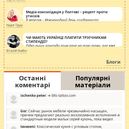
Медіа-консолідація у Полтаві – рецепт проти
утисків
8 вересня – Міжнародний день солідарності
журналістів.
Надія Труш
ЧИ МАЮТЬ УКРАЇНЦІ ПЛАТИТИ ТРІЄЧНИКАМ
СТИПЕНДІЇ?
Рідко пишу лонгріди тим паче на такі теми, але вже
просто дістало! Обурюють сьогоднішні інсенуації
Віталій Улибін
навколо стипендіального питання. Штучно
роздувається ще одна соціальна катастрофа.
Блоги
Останні
Популярні
коментарі
матеріали
ischenko peter:
⇒ blts-tattoo.com
Gor:
Сейчас рынок мебели чрезвычайно насыщен,
причем предлагают реально эксклюзивное исполнение и
стандартные модели малых серий кухонь, пока видел
отличную кухонную мебель по дизайну, мало походит на
tavaseni:
Классическая кухня с угловым столом,
стандартные формы, в MebelOk, креативненько и что главное -