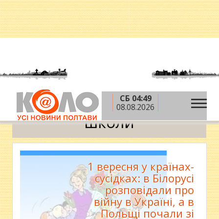
СБ 04:49
»
Головна
школи
08.08.2026
школи
1 вересня у країнах-
сусідках: в Білорусі
розповідали про
війну в Україні, а в
Польщі почали зі