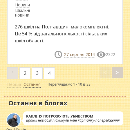
Новини
Шкільні
новини
276 шкіл на Полтавщині малокомплектні.
Це 54 % від загальної кількості сільських
шкіл області.
27 серпня 2014
2322
<
>
1
2
3
4
Перша
Остання
Переглядаємо 1 - 10 із 33
Останнє в блогах
КАПЛІНУ ПОГРОЖУЮТЬ УБИВСТВОМ
Вранці невідомі підкинули мені картинку-попередження
Сергій Каплін