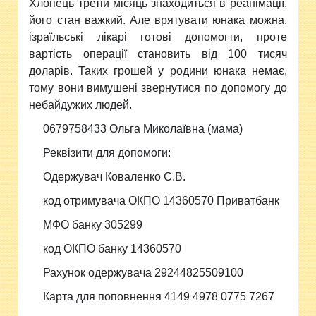
Хлопець третій місяць знаходиться в реанімації,
його стан важкий. Але врятувати юнака можна,
ізраїльські лікарі готові допомогти, проте
вартість операції становить від 100 тисяч
доларів. Таких грошей у родини юнака немає,
тому вони вимушені звернутися по допомогу до
небайдужих людей.
0679758433 Ольга Миколаївна (мама)
Реквізити для допомоги:
Одержувач Коваленко С.В.
код отримувача ОКПО 14360570
Приватбанк
МФО банку 305299
код ОКПО банку 14360570
Рахунок одержувача 29244825509100
Карта для поповнення 4149 4978 0775 7267