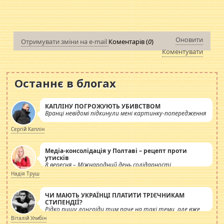
Оновити
Отримувати зміни на e-mail
Коментарів (
0
)
Коментувати
Останнє в блогах
КАПЛІНУ ПОГРОЖУЮТЬ УБИВСТВОМ
Вранці невідомі підкинули мені картинку-попередження
Сергій Каплін
Медіа-консолідація у Полтаві – рецепт проти
утисків
8 вересня – Міжнародний день солідарності
журналістів.
Надія Труш
ЧИ МАЮТЬ УКРАЇНЦІ ПЛАТИТИ ТРІЄЧНИКАМ
СТИПЕНДІЇ?
Рідко пишу лонгріди тим паче на такі теми, але вже
просто дістало! Обурюють сьогоднішні інсенуації
Віталій Улибін
навколо стипендіального питання. Штучно