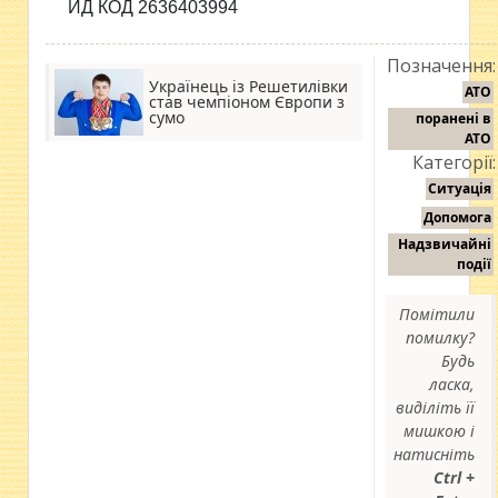
ИД КОД 2636403994
Позначення:
Українець із Решетилівки
АТО
став чемпіоном Європи з
сумо
поранені в
АТО
Категорії:
Ситуація
Допомога
Надзвичайні
події
Помітили
помилку?
Будь
ласка,
виділіть її
мишкою і
натисніть
Ctrl +