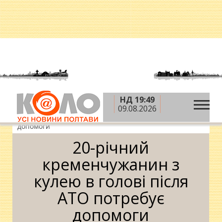
НД 19:49
»
»
»
Головна
Новини
Ситуація
20-річний
09.08.2026
кременчужанин з кулею в голові після АТО потребує
допомоги
20-річний
кременчужанин з
кулею в голові після
АТО потребує
допомоги