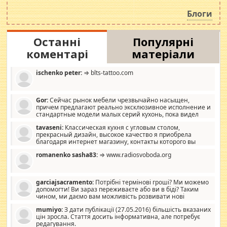
роздувається ще одна соціальна катастрофа.
Блоги
Останні
Популярні
коментарі
матеріали
ischenko peter:
⇒ blts-tattoo.com
Gor:
Сейчас рынок мебели чрезвычайно насыщен,
причем предлагают реально эксклюзивное исполнение и
стандартные модели малых серий кухонь, пока видел
отличную кухонную мебель по дизайну, мало походит на
tavaseni:
Классическая кухня с угловым столом,
стандартные формы, в MebelOk, креативненько и что главное -
прекрасный дизайн, высокое качество я приобрела
со вкусом все в порядке, без ненужных наворотов удорожающих
благодаря интернет магазину, контакты которого вы
мебель, а это не последний фактор.
можете просмотреть https://mwood.com.ua.
romanenko sasha83:
⇒ www.radiosvoboda.org
garciajsacramento:
Потрібні термінові гроші? Ми можемо
допомогти! Ви зараз переживаєте або ви в біді? Таким
чином, ми даємо вам можливість розвивати нові
розробки. Як багата людина, я почуваю себе зобов'язаним
mumiyo:
З дати публікації (27.05.2016) більшість вказаних
допомагати людям, які намагаються дати їм шанс. Кожен
цін зросла. Стаття досить інформативна, але потребує
заслуговує на другий шанс, і, оскільки влада не зможе, вони
редагування.
повинні приймати від інших. Для нас нема багато суми, і зрілість