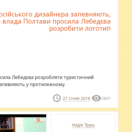
російського дизайнера запевняють,
 влада Полтави просила Лебедєва
розробити логотип
осила Лебедєва розробляти туристичний
а запевняють у протилежному.
27 січня 2016
2661
Надія Труш