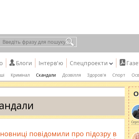
о
Блоги
Інтерв'ю
Спецпроекти
Газе
ші
Кримінал
Скандали
Дозвілля
Здоров'я
Спорт
Осв
О
андали
Серг
новниці повідомили про підозру в