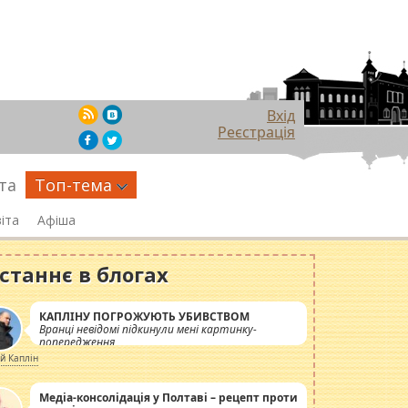
Вхід
Реєстрація
та
Топ-тема
іта
Афіша
станнє в блогах
КАПЛІНУ ПОГРОЖУЮТЬ УБИВСТВОМ
Вранці невідомі підкинули мені картинку-
попередження
ій Каплін
Медіа-консолідація у Полтаві – рецепт проти