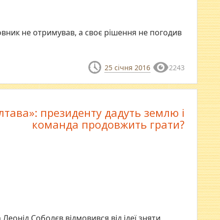
овник не отримував, а своє рішення не погодив
25 січня 2016
2243
лтава»: президенту дадуть землю і
команда продовжить грати?
Леонід Соболєв відмовився від ідеї зняти