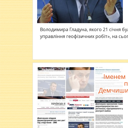
Володимира Гладуна, якого 21 січня б
управління геофізичних робіт», на сьо
Іменем 
п
Демчишин