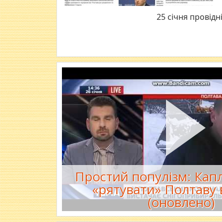
25 січня провідн
Простий популізм: Капл
«рятувати» Полтаву в
(оновлено)