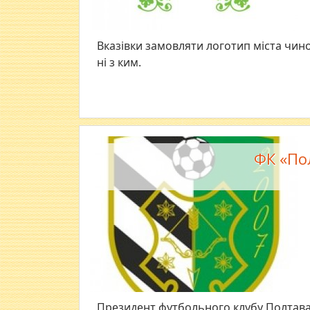
Вказівки замовляти логотип міста чин
ні з ким.
ФК «По
​Президент футбольного клубу Полтава 