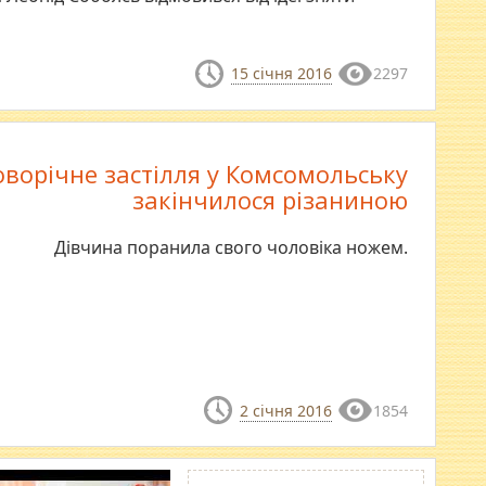
15 січня 2016
2297
ворічне застілля у Комсомольську
закінчилося різаниною
​Дівчина поранила свого чоловіка ножем.
2 січня 2016
1854