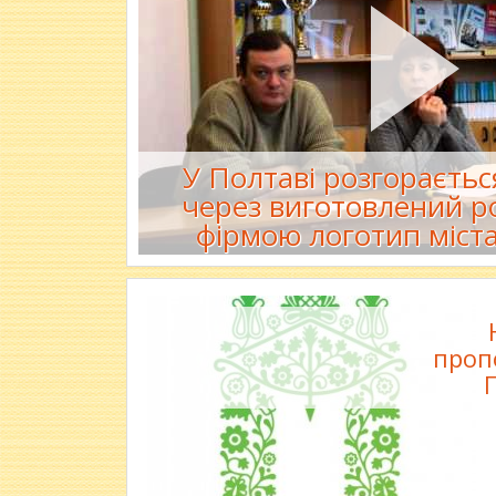
У Полтаві розгораєтьс
через виготовлений р
фірмою логотип міста
проп