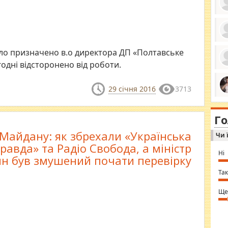
ро
уло призначено в.о директора ДП «Полтавське
се
да
годні відсторонено від роботи.
ос
ін
за
тіл
29 січня 2016
3713
ком
bea
ми
tha
на
nig
Г
по
in 
Sol
Майдану: як збрехали «Українська
Чи 
Ind
gir
равда» та Радіо Свобода, а міністр
bod
Ні
 був змушений почати перевірку
alw
Mir
you
Так
⇒ 
Ще