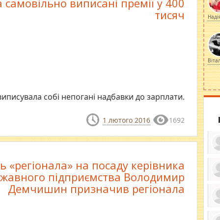
а самовільно виписані премії у 400
тисяч
Наді
Віта
 виписувала собі непогані надбавки до зарплати.
1 лютого 2016
1692
ь «регіонала» на посаду керівника
жавного підприємства Володимир
ку
Демчишин призначив регіонала
ди
кр
бе
вы
по