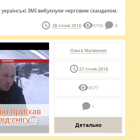
і українські ЗМІ вибухнули черговим скандалом.
28 січня 2016
8750
8
Ольга Матвієнко
27 січня 2016
4577
1
ін приїхав
ід снігу
Детально