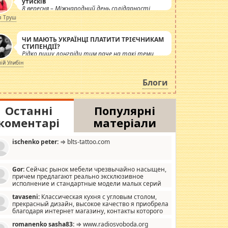
утисків
8 вересня – Міжнародний день солідарності
журналістів.
я Труш
ЧИ МАЮТЬ УКРАЇНЦІ ПЛАТИТИ ТРІЄЧНИКАМ
СТИПЕНДІЇ?
Рідко пишу лонгріди тим паче на такі теми,
але вже просто дістало! Обурюють сьогоднішні
лій Улибін
інсенуації навколо стипендіального питання.
Штучно роздувається ще одна соціальна
Блоги
катастрофа.
Останні
Популярні
коментарі
матеріали
ischenko peter:
⇒ blts-tattoo.com
Gor:
Сейчас рынок мебели чрезвычайно насыщен,
причем предлагают реально эксклюзивное
исполнение и стандартные модели малых серий
хонь, пока видел отличную кухонную мебель по
tavaseni:
Классическая кухня с угловым столом,
зайну, мало походит на стандартные формы, в MebelOk,
прекрасный дизайн, высокое качество я приобрела
еативненько и что главное - со вкусом все в порядке,
благодаря интернет магазину, контакты которого
з ненужных наворотов удорожающих мебель, а это не
 можете просмотреть https://mwood.com.ua.
следний фактор.
romanenko sasha83:
⇒ www.radiosvoboda.org