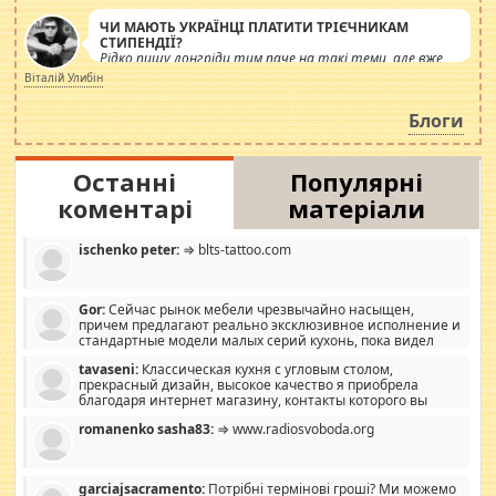
ЧИ МАЮТЬ УКРАЇНЦІ ПЛАТИТИ ТРІЄЧНИКАМ
СТИПЕНДІЇ?
Рідко пишу лонгріди тим паче на такі теми, але вже
просто дістало! Обурюють сьогоднішні інсенуації
Віталій Улибін
навколо стипендіального питання. Штучно
роздувається ще одна соціальна катастрофа.
Блоги
Останні
Популярні
коментарі
матеріали
ischenko peter:
⇒ blts-tattoo.com
Gor:
Сейчас рынок мебели чрезвычайно насыщен,
причем предлагают реально эксклюзивное исполнение и
стандартные модели малых серий кухонь, пока видел
отличную кухонную мебель по дизайну, мало походит на
tavaseni:
Классическая кухня с угловым столом,
стандартные формы, в MebelOk, креативненько и что главное -
прекрасный дизайн, высокое качество я приобрела
со вкусом все в порядке, без ненужных наворотов удорожающих
благодаря интернет магазину, контакты которого вы
мебель, а это не последний фактор.
можете просмотреть https://mwood.com.ua.
romanenko sasha83:
⇒ www.radiosvoboda.org
garciajsacramento:
Потрібні термінові гроші? Ми можемо