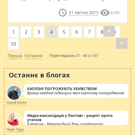
21 квітня 2015
2246
<
1
2
3
4
5
6
7
8
9
>
10
Перша
Остання
Переглядаємо 31 - 40 із 137
Останнє в блогах
КАПЛІНУ ПОГРОЖУЮТЬ УБИВСТВОМ
Вранці невідомі підкинули мені картинку-попередження
Сергій Каплін
Медіа-консолідація у Полтаві – рецепт проти
утисків
8 вересня – Міжнародний день солідарності
журналістів.
Надія Труш