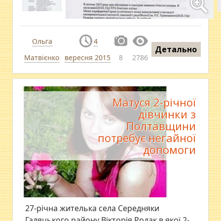
Ольга
4
Детально
Матвієнко
вересня 2015
8
2786
Матуся 2-річної
дівчинки з
Полтавщини
потребує негайної
допомоги
27-річна жителька села Середняки
Гадяцького району Вікторія Родак,в якої 2-