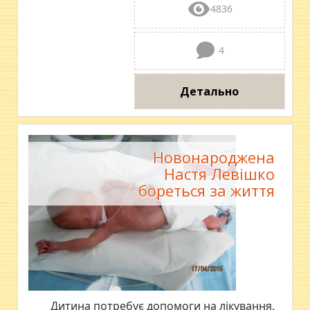
4836
4
Детально
Новонароджена
Настя Левішко
бореться за життя
Дитина потребує допомоги на лікування.