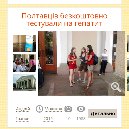
Полтавців безкоштовно
тестували на гепатит
Андрій
28 липня
Детально
Іванов
2015
10
1988