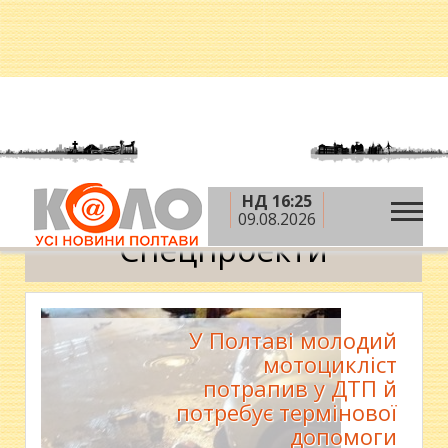
НД 16:25
»
»
Головна
Новини
Спецпроекти
09.08.2026
Спецпроекти
У Полтаві молодий
мотоцикліст
потрапив у ДТП й
потребує термінової
допомоги