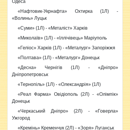
Одеса
«Нафтовик-Укрнафта» Охтирка (1Л) -
«Волинь» Луцьк
«Суми» (1Л) - «Металіст» Харків
«Миколаїв» (1Л) - «Іллічівець» Маріуполь
«Геліос» Харків (1Л) - «Металург» Запоріжжя
«Полтава» (1Л) - «Металург» Донецьк
«Десна» Чернігів (1Л) - «Дніпро»
Дніпропетровськ
«Тернопіль» (1Л) - «Олександрія» (1Л)
«Реал Фарма» Овідіополь (2Л) - «Олімпік»
Донецьк
«Черкаський Дніпро» (2Л) - «Говерла»
Ужгород
«Кремінь» Кременчук (2Л) - «Зоря» Луганськ