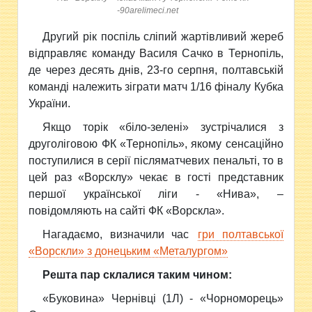
-90arelimeci.net
Другий рік поспіль сліпий жартівливий жереб
відправляє команду Василя Сачко в Тернопіль,
де через десять днів, 23-го серпня, полтавській
команді належить зіграти матч 1/16 фіналу Кубка
України.
Якщо торік «біло-зелені» зустрічалися з
друголіговою ФК «Тернопіль», якому сенсаційно
поступилися в серії післяматчевих пенальті, то в
цей раз «Ворсклу» чекає в гості представник
першої української ліги - «Нива», –
повідомляють на сайті ФК «Ворскла».
Нагадаємо,
визначили час
гри полтавської
«Ворскли» з донецьким «Металургом»
Решта пар склалися таким чином:
«Буковина» Чернівці (1Л) - «Чорноморець»