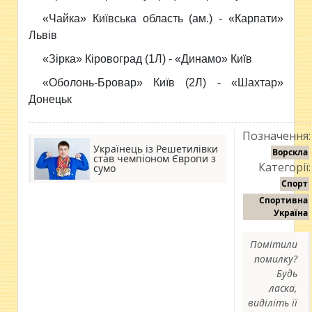
«Чайка» Київська область (ам.) - «Карпати»
Львів
«Зірка» Кіровоград (1Л) - «Динамо» Київ
«Оболонь-Бровар» Київ (2Л) - «Шахтар»
Донецьк
Позначення:
Українець із Решетилівки
Ворскла
став чемпіоном Європи з
Категорії:
сумо
Спорт
Спортивна
Україна
Помітили
помилку?
Будь
ласка,
виділіть її