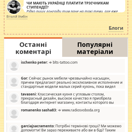
ЧИ МАЮТЬ УКРАЇНЦІ ПЛАТИТИ ТРІЄЧНИКАМ
СТИПЕНДІЇ?
Рідко пишу лонгріди тим паче на такі теми, але вже
просто дістало! Обурюють сьогоднішні інсенуації
Віталій Улибін
навколо стипендіального питання. Штучно
роздувається ще одна соціальна катастрофа.
Блоги
Останні
Популярні
коментарі
матеріали
ischenko peter:
⇒ blts-tattoo.com
Gor:
Сейчас рынок мебели чрезвычайно насыщен,
причем предлагают реально эксклюзивное исполнение и
стандартные модели малых серий кухонь, пока видел
отличную кухонную мебель по дизайну, мало походит на
tavaseni:
Классическая кухня с угловым столом,
стандартные формы, в MebelOk, креативненько и что главное -
прекрасный дизайн, высокое качество я приобрела
со вкусом все в порядке, без ненужных наворотов удорожающих
благодаря интернет магазину, контакты которого вы
мебель, а это не последний фактор.
можете просмотреть https://mwood.com.ua.
romanenko sasha83:
⇒ www.radiosvoboda.org
garciajsacramento:
Потрібні термінові гроші? Ми можемо
допомогти! Ви зараз переживаєте або ви в біді? Таким