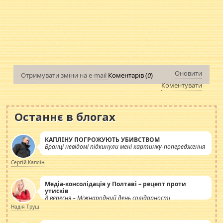
Оновити
Отримувати зміни на e-mail
Коментарів (
0
)
Коментувати
Останнє в блогах
КАПЛІНУ ПОГРОЖУЮТЬ УБИВСТВОМ
Вранці невідомі підкинули мені картинку-попередження
Сергій Каплін
Медіа-консолідація у Полтаві – рецепт проти
утисків
8 вересня – Міжнародний день солідарності
журналістів.
Надія Труш