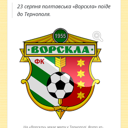
23 серпня полтавська «Ворскла» поїде
до Тернополя.
На «Ворсклу» чекає матч у Тернополі. Фото xn-