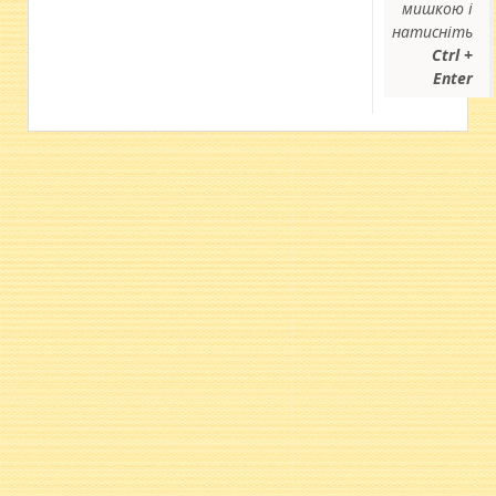
мишкою і
натисніть
Ctrl +
Enter