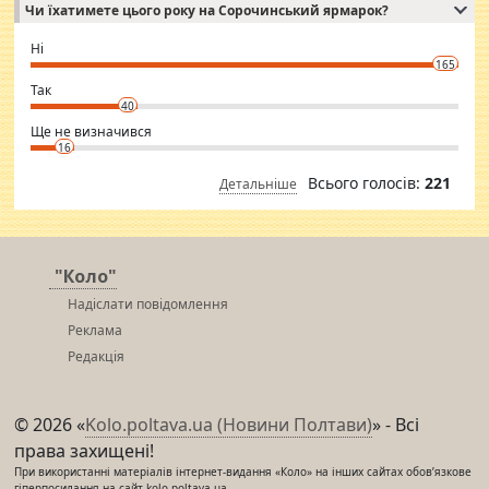
Чи їхатимете цього року на Сорочинський ярмарок?
WhatsApp via an easily can see the latest pictures of her body and the
godly. Variety is the spice of life, he believes, so always travel and
want to meet new people. Sakshi Mirchandani health and figure
Ні
conscious in order to keep yourself fit and regularly go to the health
165
club.
⇒ sakshimirchandani.com
Так
40
Ще не визначився
16
Всього голосів:
221
Детальніше
"Коло"
Надіслати повідомлення
Реклама
Редакція
© 2026 «
Kolo.poltava.ua (Новини Полтави)
» - Всі
права захищені!
При використанні матеріалів інтернет-видання «Коло» на інших сайтах обов’язкове
гіперпосилання на сайт kolo.poltava.ua,