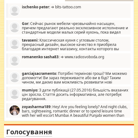
ischenko peter:
⇒ blts-tattoo.com
Gor:
Сейчас рынок мебели чрезвычайно насыщен,
причем предлагают реально эксклюзивное исполнение и
стандартные модели малых серий кухонь, пока видел
отличную кухонную мебель по дизайну, мало походит на
tavaseni:
Классическая кухня с угловым столом,
стандартные формы, в MebelOk, креативненько и что главное -
прекрасный дизайн, высокое качество я приобрела
со вкусом все в порядке, без ненужных наворотов удорожающих
благодаря интернет магазину, контакты которого вы
мебель, а это не последний фактор.
можете просмотреть https://mwood.com.ua.
romanenko sasha83:
⇒ www.radiosvoboda.org
garciajsacramento:
Потрібні термінові гроші? Ми можемо
допомогти! Ви зараз переживаєте або ви в біді? Таким
чином, ми даємо вам можливість розвивати нові
розробки. Як багата людина, я почуваю себе зобов'язаним
mumiyo:
З дати публікації (27.05.2016) більшість вказаних
допомагати людям, які намагаються дати їм шанс. Кожен
цін зросла. Стаття досить інформативна, але потребує
заслуговує на другий шанс, і, оскільки влада не зможе, вони
редагування.
повинні приймати від інших. Для нас нема багато суми, і зрілість
ми визначаємо за взаємною згодою. Ні сюрпризів, ні додаткових
zoyasharma189:
Hey! Are you feeling lonely? And night clubs,
витрат, а тільки узгоджених сум і нічого іншого. Не чекайте і не
bars, sightseeing, romantic dinner or to spend leisure time
коментуйте цей пост. Введіть суму, яку ви хочете подати, і ми
with her will escort Mumbai A beautiful Punjabi women than
зв'яжемося з вами з усіма варіантами. зв'яжіться з нами
sexy escort companion in arms that you guys feel like 5 star luxury
сьогодні на garciajsacramento@gmail.com Вам потрібні термінові
hotel had to spend the night in their search for loved solitaire free
гроші? Ми можемо допомогти!
maintenance stops in Mumbai. Here we offer fair and very attractive
Голосування
woman "Love Solitaire" beautiful figure and shapely body shapes.
Independent escort in Mumbai, truthful, friendly and cheerful girl.