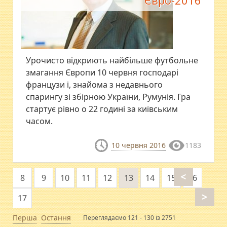
Євро-2016
Урочисто відкриють найбільше футбольне
змагання Європи 10 червня господарі
французи і, знайома з недавнього
спарингу зі збірною України, Румунія. Гра
стартує рівно о 22 годині за київським
часом.
10 червня 2016
1183
<
8
9
10
11
12
13
14
15
16
>
17
Перша
Остання
Переглядаємо 121 - 130 із 2751