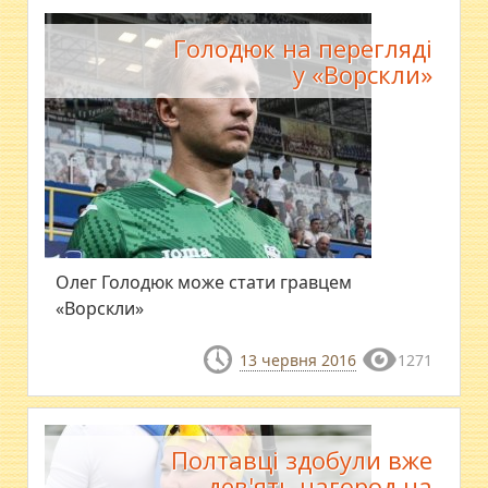
Голодюк на перегляді
у «Ворскли»
Олег Голодюк може стати гравцем
«Ворскли»
13 червня 2016
1271
Полтавці здобули вже
дев'ять нагород на