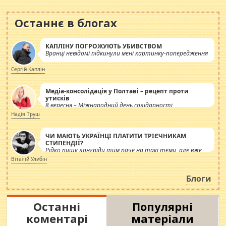
Останнє в блогах
КАПЛІНУ ПОГРОЖУЮТЬ УБИВСТВОМ
Вранці невідомі підкинули мені картинку-попередження
Сергій Каплін
Медіа-консолідація у Полтаві – рецепт проти
утисків
8 вересня – Міжнародний день солідарності
журналістів.
Надія Труш
ЧИ МАЮТЬ УКРАЇНЦІ ПЛАТИТИ ТРІЄЧНИКАМ
СТИПЕНДІЇ?
Рідко пишу лонгріди тим паче на такі теми, але вже
просто дістало! Обурюють сьогоднішні інсенуації
Віталій Улибін
навколо стипендіального питання. Штучно
роздувається ще одна соціальна катастрофа.
Блоги
Останні
Популярні
коментарі
матеріали