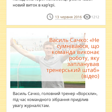
новий виток в кар’єрі.
13 червня 2016
1212
Василь Сачко: «Не
сумніваюся, що
команда виконає
роботу, яку
запланував
тренерський штаб»
(відео)
​Василь Сачко, головний тренер «Ворскли»,
під час командного зібрання приділив
увагу журналістам.