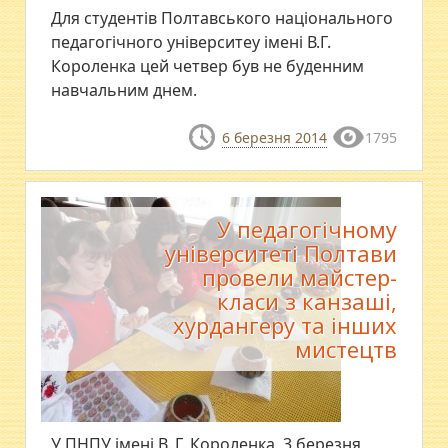
Для студентів Полтавського національного
педагогічного університеу імені В.Г.
Короленка цей четвер був не буденним
навчальним днем.
6 березня 2014
1795
У педагогічному
університеті Полтави
провели майстер-
класи з канзаші,
хурдангеру та інших
мистецтв
У ПНПУ імені В. Г. Короленка 3 березня