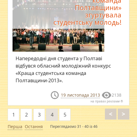
команда
Полтавщини»
згуртувала
студентську молодь!
Напередодні дня студента у Полтаві
відбувся обласний молодіжний конкурс
«Краща студентська команда
Полтавщини-2013».
19 листопада 2013
2138
на правах реклами ®
<
>
1
2
3
4
5
Перша
Остання
Переглядаємо 31 - 40 із 46