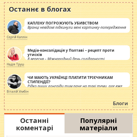
Останнє в блогах
КАПЛІНУ ПОГРОЖУЮТЬ УБИВСТВОМ
Вранці невідомі підкинули мені картинку-попередження
Сергій Каплін
Медіа-консолідація у Полтаві – рецепт проти
утисків
8 вересня – Міжнародний день солідарності
журналістів.
Надія Труш
ЧИ МАЮТЬ УКРАЇНЦІ ПЛАТИТИ ТРІЄЧНИКАМ
СТИПЕНДІЇ?
Рідко пишу лонгріди тим паче на такі теми, але вже
просто дістало! Обурюють сьогоднішні інсенуації
Віталій Улибін
навколо стипендіального питання. Штучно
роздувається ще одна соціальна катастрофа.
Блоги
Останні
Популярні
коментарі
матеріали