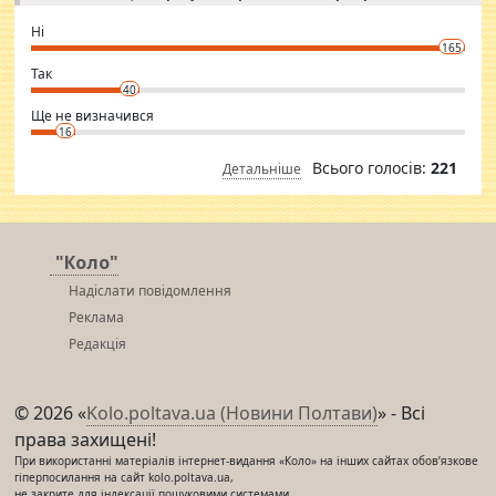
godly. Variety is the spice of life, he believes, so always travel and
want to meet new people. Sakshi Mirchandani health and figure
Ні
conscious in order to keep yourself fit and regularly go to the health
165
club.
⇒ sakshimirchandani.com
Так
40
Ще не визначився
16
Всього голосів:
221
Детальніше
"Коло"
Надіслати повідомлення
Реклама
Редакція
© 2026 «
Kolo.poltava.ua (Новини Полтави)
» - Всі
права захищені!
При використанні матеріалів інтернет-видання «Коло» на інших сайтах обов’язкове
гіперпосилання на сайт kolo.poltava.ua,
не закрите для індексації пошуковими системами.