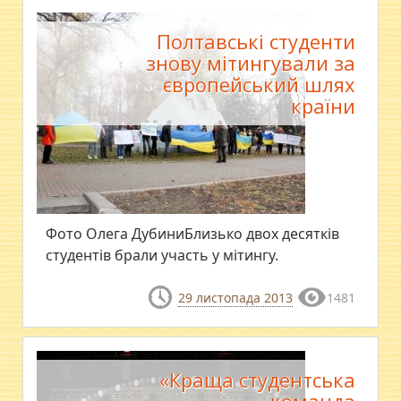
Полтавські студенти
знову мітингували за
європейський шлях
країни
Фото Олега ДубиниБлизько двох десятків
студентів брали участь у мітингу.
29 листопада 2013
1481
«Краща студентська