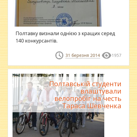
Полтавку визнали однією з кращих серед
140 конкурсантів.
31 березня 2014
1957
Полтавській студенти
влаштували
велопробіг на честь
Тараса Шевченка