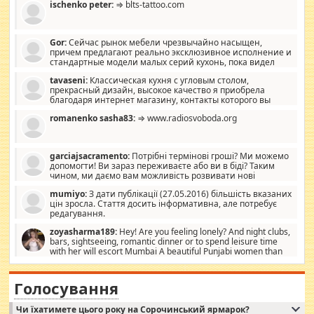
ischenko peter:
⇒ blts-tattoo.com
Gor:
Сейчас рынок мебели чрезвычайно насыщен,
причем предлагают реально эксклюзивное исполнение и
стандартные модели малых серий кухонь, пока видел
отличную кухонную мебель по дизайну, мало походит на
tavaseni:
Классическая кухня с угловым столом,
стандартные формы, в MebelOk, креативненько и что главное -
прекрасный дизайн, высокое качество я приобрела
со вкусом все в порядке, без ненужных наворотов удорожающих
благодаря интернет магазину, контакты которого вы
мебель, а это не последний фактор.
можете просмотреть https://mwood.com.ua.
romanenko sasha83:
⇒ www.radiosvoboda.org
garciajsacramento:
Потрібні термінові гроші? Ми можемо
допомогти! Ви зараз переживаєте або ви в біді? Таким
чином, ми даємо вам можливість розвивати нові
розробки. Як багата людина, я почуваю себе зобов'язаним
mumiyo:
З дати публікації (27.05.2016) більшість вказаних
допомагати людям, які намагаються дати їм шанс. Кожен
цін зросла. Стаття досить інформативна, але потребує
заслуговує на другий шанс, і, оскільки влада не зможе, вони
редагування.
повинні приймати від інших. Для нас нема багато суми, і зрілість
ми визначаємо за взаємною згодою. Ні сюрпризів, ні додаткових
zoyasharma189:
Hey! Are you feeling lonely? And night clubs,
витрат, а тільки узгоджених сум і нічого іншого. Не чекайте і не
bars, sightseeing, romantic dinner or to spend leisure time
коментуйте цей пост. Введіть суму, яку ви хочете подати, і ми
with her will escort Mumbai A beautiful Punjabi women than
зв'яжемося з вами з усіма варіантами. зв'яжіться з нами
sexy escort companion in arms that you guys feel like 5 star luxury
сьогодні на garciajsacramento@gmail.com Вам потрібні термінові
hotel had to spend the night in their search for loved solitaire free
гроші? Ми можемо допомогти!
maintenance stops in Mumbai. Here we offer fair and very attractive
Голосування
woman "Love Solitaire" beautiful figure and shapely body shapes.
Independent escort in Mumbai, truthful, friendly and cheerful girl.
Чи їхатимете цього року на Сорочинський ярмарок?
WhatsApp via an easily can see the latest pictures of her body and the