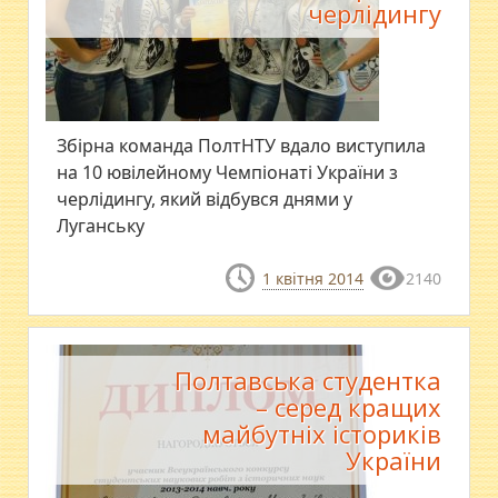
черлідингу
Збірна команда ПолтНТУ вдало виступила
на 10 ювілейному Чемпіонаті України з
черлідингу, який відбувся днями у
Луганську
1 квітня 2014
2140
Полтавська студентка
– серед кращих
майбутніх істориків
України