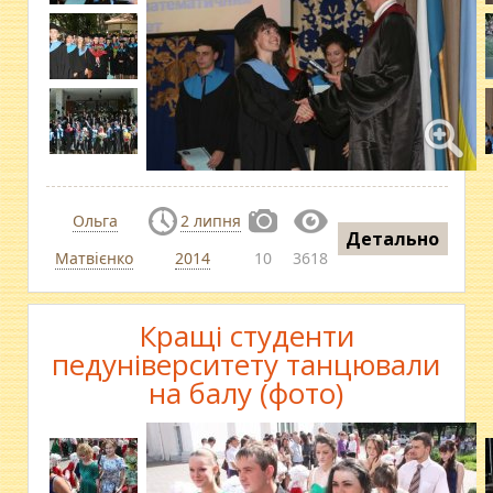
Ольга
2 липня
Детально
Матвієнко
2014
10
3618
Кращі студенти
педуніверситету танцювали
на балу (фото)