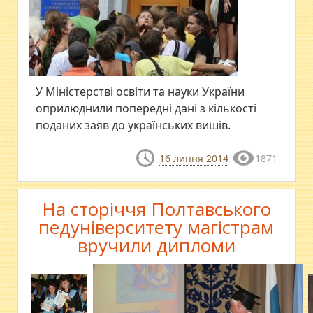
У Міністерстві освіти та науки України
оприлюднили попередні дані з кількості
поданих заяв до українських вишів.
16 липня 2014
1871
На сторіччя Полтавського
педуніверситету магістрам
вручили дипломи