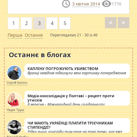
3 квітня 2014
1776
<
>
1
2
3
4
5
Перша
Остання
Переглядаємо 21 - 30 із 46
Останнє в блогах
КАПЛІНУ ПОГРОЖУЮТЬ УБИВСТВОМ
Вранці невідомі підкинули мені картинку-попередження
Сергій Каплін
Медіа-консолідація у Полтаві – рецепт проти
утисків
8 вересня – Міжнародний день солідарності
журналістів.
Надія Труш
ЧИ МАЮТЬ УКРАЇНЦІ ПЛАТИТИ ТРІЄЧНИКАМ
СТИПЕНДІЇ?
Рідко пишу лонгріди тим паче на такі теми, але вже
просто дістало! Обурюють сьогоднішні інсенуації
Віталій Улибін