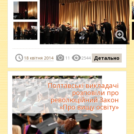
Детально
18 квітня 2014
11
2544
Полтавські викладачі
розповіли про
революційний Закон
«Про вищу освіту»