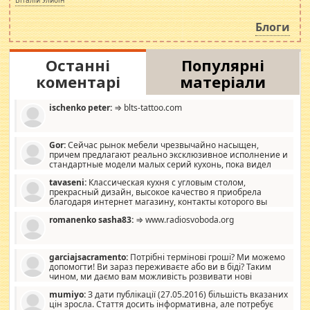
навколо стипендіального питання. Штучно
роздувається ще одна соціальна катастрофа.
Блоги
Останні
Популярні
коментарі
матеріали
ischenko peter:
⇒ blts-tattoo.com
Gor:
Сейчас рынок мебели чрезвычайно насыщен,
причем предлагают реально эксклюзивное исполнение и
стандартные модели малых серий кухонь, пока видел
отличную кухонную мебель по дизайну, мало походит на
tavaseni:
Классическая кухня с угловым столом,
стандартные формы, в MebelOk, креативненько и что главное -
прекрасный дизайн, высокое качество я приобрела
со вкусом все в порядке, без ненужных наворотов удорожающих
благодаря интернет магазину, контакты которого вы
мебель, а это не последний фактор.
можете просмотреть https://mwood.com.ua.
romanenko sasha83:
⇒ www.radiosvoboda.org
garciajsacramento:
Потрібні термінові гроші? Ми можемо
допомогти! Ви зараз переживаєте або ви в біді? Таким
чином, ми даємо вам можливість розвивати нові
розробки. Як багата людина, я почуваю себе зобов'язаним
mumiyo:
З дати публікації (27.05.2016) більшість вказаних
допомагати людям, які намагаються дати їм шанс. Кожен
цін зросла. Стаття досить інформативна, але потребує
заслуговує на другий шанс, і, оскільки влада не зможе, вони