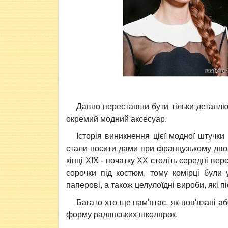
Давно переставши бути тільки деталлю 
окремий модний аксесуар.
Історія виникнення цієї модної
штучки 
стали носити дами при французькому двор
кінці XIX - початку XX століть середні ве
сорочки під костюм, тому комірці були
паперові, а також целулоїдні вироби, які 
Багато хто ще пам'ятає, як пов'язані а
форму радянських школярок.