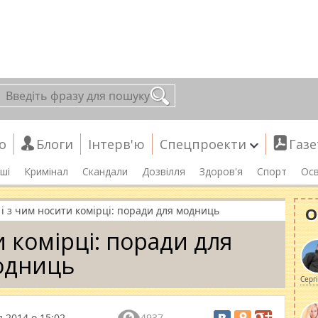
о
Блоги
Інтерв'ю
Спецпроекти
Газе
ші
Кримінал
Скандали
Дозвілля
Здоров'я
Спорт
Осв
О
 і з чим носити комірці: поради для модниць
и комірці: поради для
одниць
Серг
 2014 о 15:02
4937