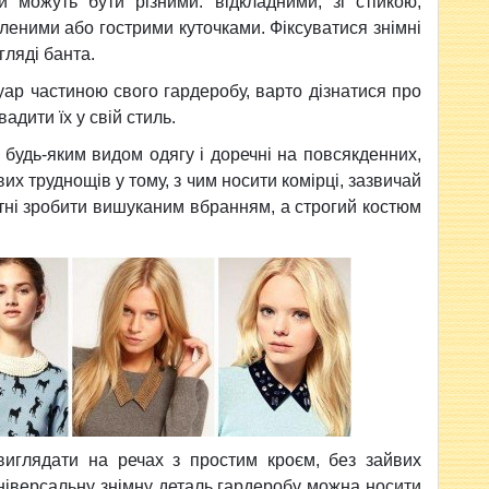
 можуть бути різними: відкладними, зі стійкою,
гленими або гострими куточками. Фіксуватися знімні
гляді банта.
ар частиною свого гардеробу, варто дізнатися про
вадити їх у свій стиль.
 будь-яким видом одягу і доречні на повсякденних,
их труднощів у тому, з чим носити комірці, зазвичай
тні зробити вишуканим вбранням, а строгий костюм
виглядати на речах з простим кроєм, без зайвих
універсальну знімну деталь гардеробу можна носити