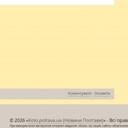
Коментувати
Оновити
© 2026 «
Kolo.poltava.ua (Новини Полтави)
» - Всі пра
При використанні матеріалів інтернет-видання «Коло» на інших сайтах обов’язкове