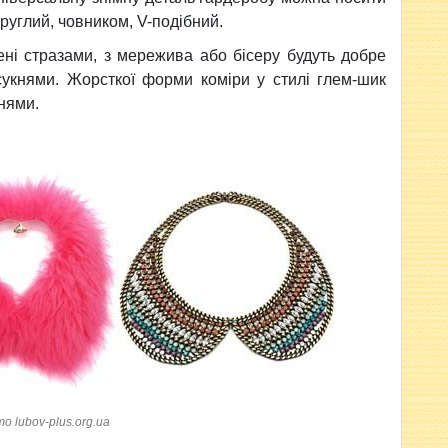
круглий, човником, V-подібний.
ені стразами, з мережива або бісеру будуть добре
сукнями. Жорсткої форми коміри у стилі глем-шик
нями.
о lubov-plus.org.ua