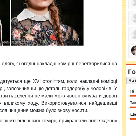
ро
се
да
ос
ін
за
тіл
ком
bea
ми
одягу, сьогодні накладні комірці перетворилися на
tha
на
nig
Г
по
in 
Sol
Чи 
Ind
датується ще XVI століттям, коли накладні комірці
gir
і, запозичивши цю деталь гардеробу у чоловіків. У
bod
Ні
alw
рстви населення не мали можливості купувати дорогі
Mir
you
Так
 у великому ходу. Використовувалися найдешевші
⇒ 
після чищення можна було знову носити.
Ще
бо зшиті білі знімні комірці прикрашали повсякденну