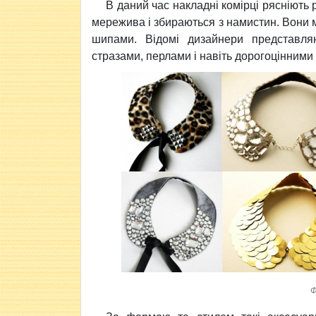
В даний час накладні комірці рясніють р
мережива і збираються з намистин. Вони м
шипами. Відомі дизайнери представляю
стразами, перлами і навіть дорогоцінними
Ф