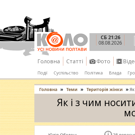
СБ 21:26
08.08.2026
Головна
Статті
Фото
Віде
Події
Суспільство
Політика
Влада
Гро
»
»
»
Головна
Теми
Територія жінки
Як
Як і з чим носит
м
Юлія Обелець
28 вересня