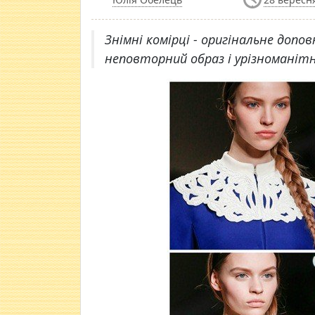
Знімні комірці - оригінальне доп
неповторний образ і урізноманітн