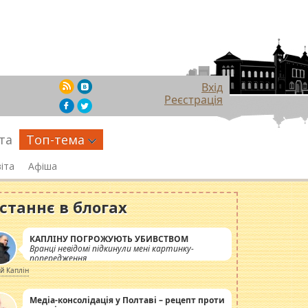
Вхід
Реєстрація
та
Топ-тема
іта
Афіша
станнє в блогах
КАПЛІНУ ПОГРОЖУЮТЬ УБИВСТВОМ
Вранці невідомі підкинули мені картинку-
попередження
ій Каплін
Медіа-консолідація у Полтаві – рецепт проти