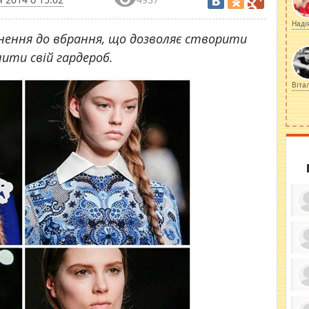
Наді
овнення до вбрання, що дозволяє створити
ити свій гардероб.
Віта
ку
ди
кр
бе
вы
по