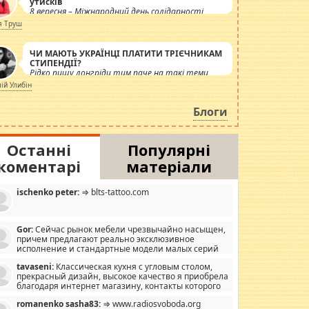
утисків
8 вересня – Міжнародний день солідарності
журналістів.
я Труш
ЧИ МАЮТЬ УКРАЇНЦІ ПЛАТИТИ ТРІЄЧНИКАМ
СТИПЕНДІЇ?
Рідко пишу лонгріди тим паче на такі теми,
але вже просто дістало! Обурюють сьогоднішні
лій Улибін
інсенуації навколо стипендіального питання.
Штучно роздувається ще одна соціальна
Блоги
катастрофа.
Останні
Популярні
коментарі
матеріали
ischenko peter:
⇒ blts-tattoo.com
Gor:
Сейчас рынок мебели чрезвычайно насыщен,
причем предлагают реально эксклюзивное
исполнение и стандартные модели малых серий
хонь, пока видел отличную кухонную мебель по
tavaseni:
Классическая кухня с угловым столом,
зайну, мало походит на стандартные формы, в MebelOk,
прекрасный дизайн, высокое качество я приобрела
еативненько и что главное - со вкусом все в порядке,
благодаря интернет магазину, контакты которого
з ненужных наворотов удорожающих мебель, а это не
 можете просмотреть https://mwood.com.ua.
следний фактор.
romanenko sasha83:
⇒ www.radiosvoboda.org