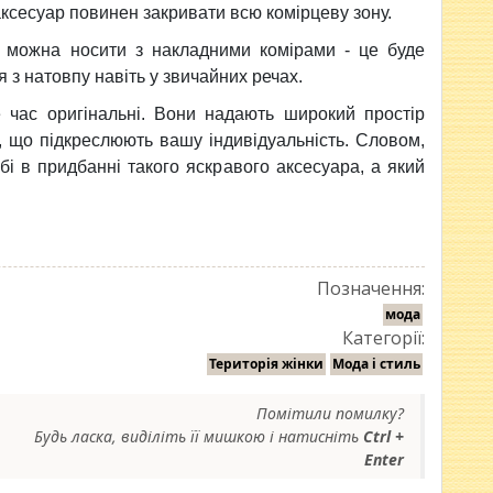
 аксесуар повинен закривати всю комірцеву зону.
ж можна носити з накладними комірами - це буде
 з натовпу навіть у звичайних речах.
е час оригінальні. Вони надають широкий простір
, що підкреслюють вашу індивідуальність. Словом,
і в придбанні такого яскравого аксесуара, а який
Позначення:
мода
Категорії:
Територія жінки
Мода і стиль
Помітили помилку?
Будь ласка, виділіть її мишкою і натисніть
Ctrl +
Enter