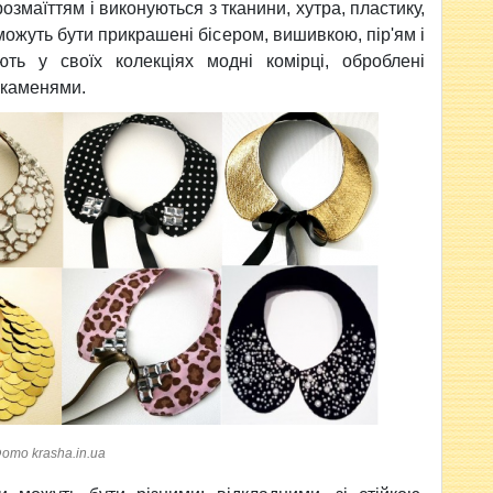
озмаїттям і виконуються з тканини, хутра, пластику,
ожуть бути прикрашені бісером, вишивкою, пір'ям і
ть у своїх колекціях модні комірці, оброблені
 каменями.
ото krasha.in.ua