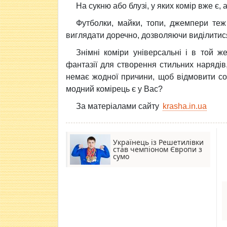
На сукню або блузі, у яких комір вже є,
Футболки, майки, топи, джемпери те
виглядати доречно, дозволяючи виділитися
Знімні коміри універсальні і в той ж
фантазії для створення стильних нарядів
немає жодної причини, щоб відмовити соб
модний комірець є у Вас?
За матеріалами сайту
krasha.in.ua
Українець із Решетилівки
став чемпіоном Європи з
сумо