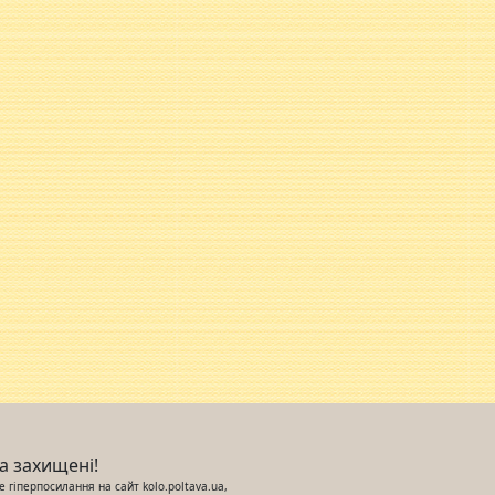
ва захищені!
 гіперпосилання на сайт kolo.poltava.ua,