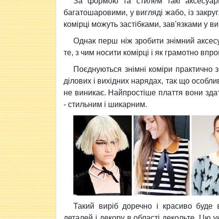
За формою та стилем такі аксесуари
багатошаровими, у вигляді жабо, із закру
комірці можуть застібками, зав'язками у ви
Однак перш ніж зробити знімний аксесу
те, з чим носити комірці і як грамотно впро
Поєднуються знімні коміри практично з
ділових і вихідних нарядах, так що особлив
не виникає. Найпростіше плаття вони зда
- стильним і шикарним.
Такий виріб доречно і красиво буде 
деталей і декору в області декольте. Цю 