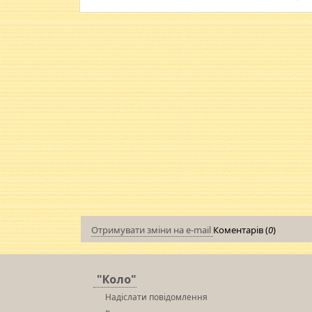
Отримувати зміни на e-mail
Коментарів (
0
)
"Коло"
Надіслати повідомлення