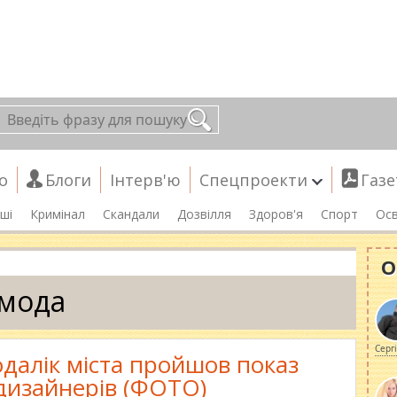
о
Блоги
Інтерв'ю
Спецпроекти
Газе
ші
Кримінал
Скандали
Дозвілля
Здоров'я
Спорт
Осв
О
мода
Серг
далік міста пройшов показ
дизайнерів (ФОТО)