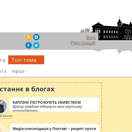
Вхід
Реєстрація
та
Топ-тема
іта
Афіша
станнє в блогах
КАПЛІНУ ПОГРОЖУЮТЬ УБИВСТВОМ
Вранці невідомі підкинули мені картинку-
попередження
ій Каплін
Медіа-консолідація у Полтаві – рецепт проти