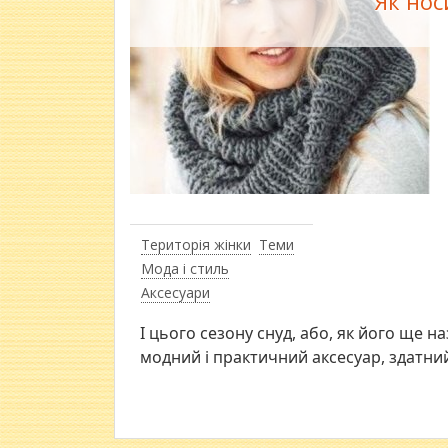
Як нос
Територія жінки
Теми
Мода і стиль
Аксесуари
І цього сезону снуд, або, як його ще 
модний і практичний аксесуар, здатни