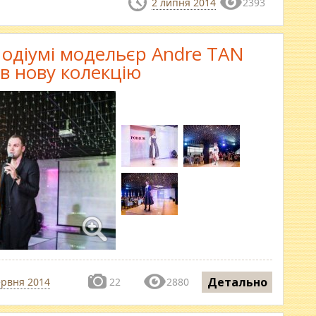
2 липня 2014
2393
одіумі модельєр Andre TAN
в нову колекцію
Детально
ервня 2014
22
2880