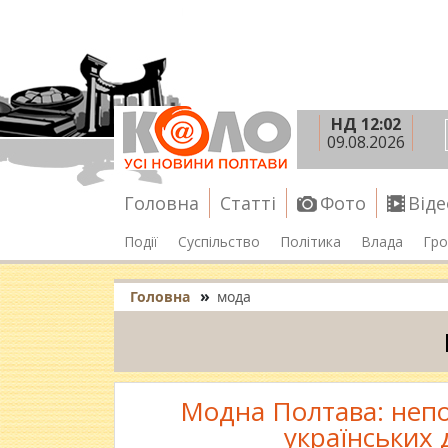
НД 12:02
09.08.2026
Головна
Статті
Фото
Віде
Події
Суспільство
Політика
Влада
Гро
»
Головна
мода
Модна Полтава: непо
українських 