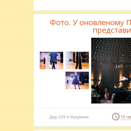
Фото. У оновленому П
представи
Дар 039 я Розумняк
15 ч