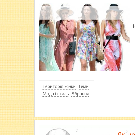
Територія жінки
Теми
Мода і стиль
Вбрання
Як но