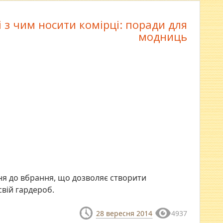
і з чим носити комірці: поради для
модниць
ння до вбрання, що дозволяє створити
свій гардероб.
28 вересня 2014
4937