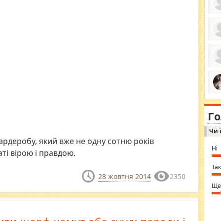
ро
се
да
ос
ін
за
тіл
ком
bea
ми
tha
на
nig
Г
по
in 
Sol
Чи 
Ind
gir
ардеробу, який вже не одну сотню років
bod
Ні
ті вірою і правдою.
alw
Mir
you
Так
⇒ 
28 жовтня 2014
2350
Ще