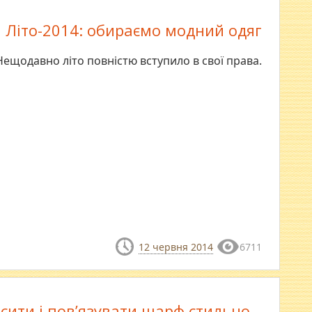
Літо-2014: обираємо модний одяг
Нещодавно літо повністю вступило в свої права.
12 червня 2014
6711
сити і пов’язувати шарф стильно –