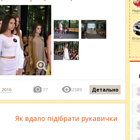
Наді
Віта
Детально
 2016
77
2589
Як вдало підібрати рукавички
ку
ди
кр
бе
вы
по