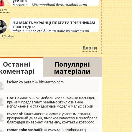
утисків
8 вересня – Міжнародний день солідарності
журналістів.
я Труш
ЧИ МАЮТЬ УКРАЇНЦІ ПЛАТИТИ ТРІЄЧНИКАМ
СТИПЕНДІЇ?
Рідко пишу лонгріди тим паче на такі теми,
але вже просто дістало! Обурюють сьогоднішні
лій Улибін
інсенуації навколо стипендіального питання.
Штучно роздувається ще одна соціальна
Блоги
катастрофа.
Останні
Популярні
коментарі
матеріали
ischenko peter:
⇒ blts-tattoo.com
Gor:
Сейчас рынок мебели чрезвычайно насыщен,
причем предлагают реально эксклюзивное
исполнение и стандартные модели малых серий
хонь, пока видел отличную кухонную мебель по
tavaseni:
Классическая кухня с угловым столом,
зайну, мало походит на стандартные формы, в MebelOk,
прекрасный дизайн, высокое качество я приобрела
еативненько и что главное - со вкусом все в порядке,
благодаря интернет магазину, контакты которого
з ненужных наворотов удорожающих мебель, а это не
 можете просмотреть https://mwood.com.ua.
следний фактор.
romanenko sasha83:
⇒ www.radiosvoboda.org