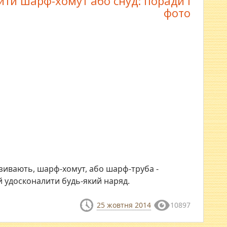
ити шарф-хомут або снуд: поради і
фото
називають, шарф-хомут, або шарф-труба -
й удосконалити будь-який наряд.
25 жовтня 2014
10897