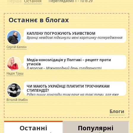
Перша
Остання
Переглядаємо 1 - 10 із 29
Останнє в блогах
КАПЛІНУ ПОГРОЖУЮТЬ УБИВСТВОМ
Вранці невідомі підкинули мені картинку-попередження
Сергій Каплін
Медіа-консолідація у Полтаві – рецепт проти
утисків
8 вересня – Міжнародний день солідарності
журналістів.
Надія Труш
ЧИ МАЮТЬ УКРАЇНЦІ ПЛАТИТИ ТРІЄЧНИКАМ
СТИПЕНДІЇ?
Рідко пишу лонгріди тим паче на такі теми, але вже
просто дістало! Обурюють сьогоднішні інсенуації
Віталій Улибін
навколо стипендіального питання. Штучно
роздувається ще одна соціальна катастрофа.
Блоги
Останні
Популярні