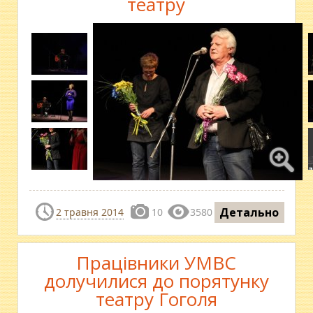
театру
Детально
2 травня 2014
10
3580
Працівники УМВС
долучилися до порятунку
театру Гоголя