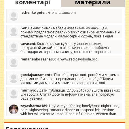
коментарі
матеріали
ischenko peter:
⇒ blts-tattoo.com
Gor:
Сейчас рынок мебели чрезвычайно насыщен,
причем предлагают реально эксклюзивное исполнение и
стандартные модели малых серий кухонь, пока видел
отличную кухонную мебель по дизайну, мало походит на
tavaseni:
Классическая кухня с угловым столом,
стандартные формы, в MebelOk, креативненько и что главное -
прекрасный дизайн, высокое качество я приобрела
со вкусом все в порядке, без ненужных наворотов удорожающих
благодаря интернет магазину, контакты которого вы
мебель, а это не последний фактор.
можете просмотреть https://mwood.com.ua.
romanenko sasha83:
⇒ www.radiosvoboda.org
garciajsacramento:
Потрібні термінові гроші? Ми можемо
допомогти! Ви зараз переживаєте або ви в біді? Таким
чином, ми даємо вам можливість розвивати нові
розробки. Як багата людина, я почуваю себе зобов'язаним
mumiyo:
З дати публікації (27.05.2016) більшість вказаних
допомагати людям, які намагаються дати їм шанс. Кожен
цін зросла. Стаття досить інформативна, але потребує
заслуговує на другий шанс, і, оскільки влада не зможе, вони
редагування.
повинні приймати від інших. Для нас нема багато суми, і зрілість
ми визначаємо за взаємною згодою. Ні сюрпризів, ні додаткових
zoyasharma189:
Hey! Are you feeling lonely? And night clubs,
витрат, а тільки узгоджених сум і нічого іншого. Не чекайте і не
bars, sightseeing, romantic dinner or to spend leisure time
коментуйте цей пост. Введіть суму, яку ви хочете подати, і ми
with her will escort Mumbai A beautiful Punjabi women than
зв'яжемося з вами з усіма варіантами. зв'яжіться з нами
sexy escort companion in arms that you guys feel like 5 star luxury
сьогодні на garciajsacramento@gmail.com Вам потрібні термінові
hotel had to spend the night in their search for loved solitaire free
гроші? Ми можемо допомогти!
maintenance stops in Mumbai. Here we offer fair and very attractive