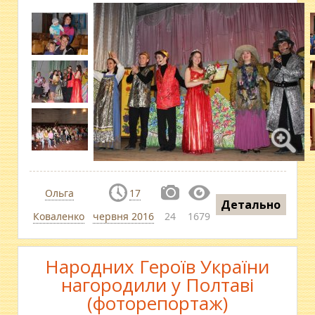
Ольга
17
Детально
Коваленко
червня 2016
24
1679
Народних Героїв України
нагородили у Полтаві
(фоторепортаж)