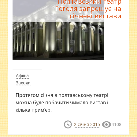
Полтавський театр
Гоголя запрошує на
січневі вистави
Афіша
Заходи
Протягом січня в полтавському театрі
можна буде побачити чимало вистав і
кілька прим’єр.
2 січня 2015
4108