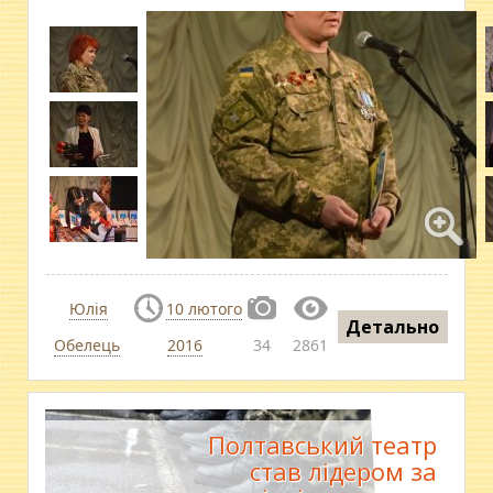
Юлія
10 лютого
Детально
Обелець
2016
34
2861
Полтавський театр
став лідером за