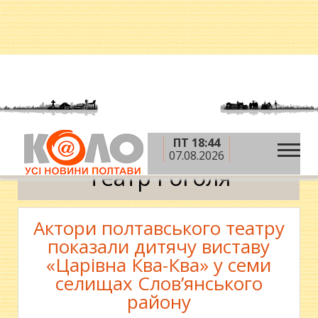
ПТ 18:44
»
Головна
Театр Гоголя
07.08.2026
Театр Гоголя
Актори полтавського театру
показали дитячу виставу
«Царівна Ква-Ква» у семи
селищах Слов’янського
району