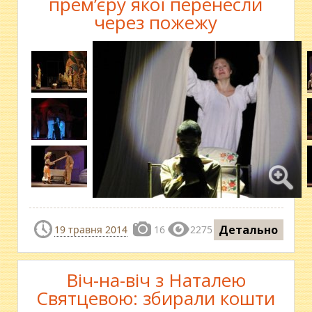
прем’єру якої перенесли
через пожежу
Детально
19 травня 2014
16
2275
Віч-на-віч з Наталею
Святцевою: збирали кошти