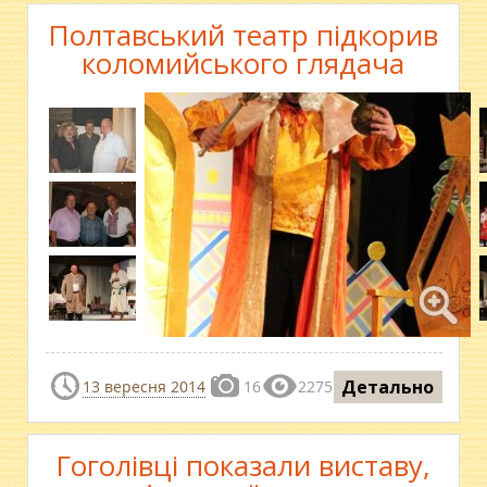
Полтавський театр підкорив
коломийського глядача
Детально
13 вересня 2014
16
2275
Гоголівці показали виставу,