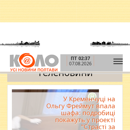
ПТ 02:37
»
»
»
Головна
Теми
Коловорот
Теленовини
07.08.2026
Теленовини
У Кременчуці на
Ольгу Фреймут впала
шафа: подробиці
покажуть у проекті
"Страсті за