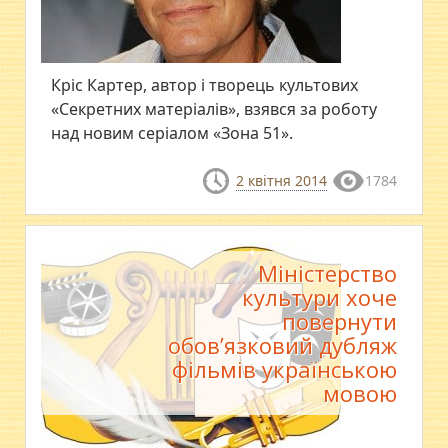
Кріс Картер, автор і творець культових
«Секретних матеріалів», взявся за роботу
над новим серіалом «Зона 51».
2 квітня 2014
1784
Міністерство
культури хоче
повернути
обов’язковий дубляж
фільмів українською
мовою