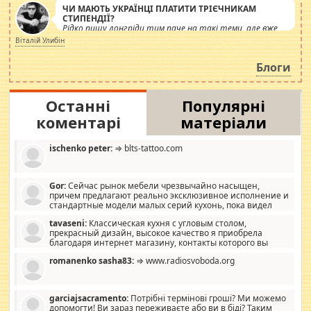
ЧИ МАЮТЬ УКРАЇНЦІ ПЛАТИТИ ТРІЄЧНИКАМ
СТИПЕНДІЇ?
Рідко пишу лонгріди тим паче на такі теми, але вже
просто дістало! Обурюють сьогоднішні інсенуації
Віталій Улибін
навколо стипендіального питання. Штучно
роздувається ще одна соціальна катастрофа.
Блоги
Останні
Популярні
коментарі
матеріали
ischenko peter:
⇒ blts-tattoo.com
Gor:
Сейчас рынок мебели чрезвычайно насыщен,
причем предлагают реально эксклюзивное исполнение и
стандартные модели малых серий кухонь, пока видел
отличную кухонную мебель по дизайну, мало походит на
tavaseni:
Классическая кухня с угловым столом,
стандартные формы, в MebelOk, креативненько и что главное -
прекрасный дизайн, высокое качество я приобрела
со вкусом все в порядке, без ненужных наворотов удорожающих
благодаря интернет магазину, контакты которого вы
мебель, а это не последний фактор.
можете просмотреть https://mwood.com.ua.
romanenko sasha83:
⇒ www.radiosvoboda.org
garciajsacramento:
Потрібні термінові гроші? Ми можемо
допомогти! Ви зараз переживаєте або ви в біді? Таким