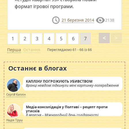
формат ігрової програми.
21 березня 2014
2138
<
>
1
2
3
4
5
6
7
Перша
Остання
Переглядаємо 61 - 66 із 66
Останнє в блогах
КАПЛІНУ ПОГРОЖУЮТЬ УБИВСТВОМ
Вранці невідомі підкинули мені картинку-попередження
Сергій Каплін
Медіа-консолідація у Полтаві – рецепт проти
утисків
8 вересня – Міжнародний день солідарності
журналістів.
Надія Труш