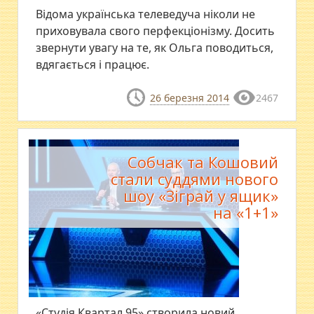
Відома українська телеведуча ніколи не
приховувала свого перфекціонізму. Досить
звернути увагу на те, як Ольга поводиться,
вдягається і працює.
26 березня 2014
2467
Собчак та Кошовий
стали суддями нового
шоу «Зіграй у ящик»
на «1+1»
«Студія Квартал 95» створила новий