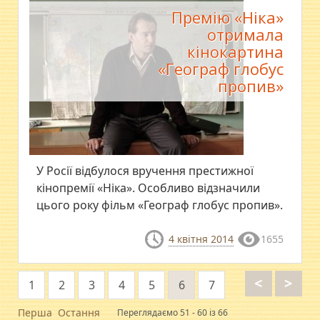
Премію «Ніка»
отримала
кінокартина
«Географ глобус
пропив»
У Росії відбулося вручення престижної
кінопремії «Ніка». Особливо відзначили
цього року фільм «Географ глобус пропив».
4 квітня 2014
1655
<
>
1
2
3
4
5
6
7
Перша
Остання
Переглядаємо 51 - 60 із 66