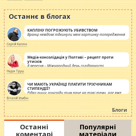
Останнє в блогах
КАПЛІНУ ПОГРОЖУЮТЬ УБИВСТВОМ
Вранці невідомі підкинули мені картинку-попередження
Сергій Каплін
Медіа-консолідація у Полтаві – рецепт проти
утисків
8 вересня – Міжнародний день солідарності
журналістів.
Надія Труш
ЧИ МАЮТЬ УКРАЇНЦІ ПЛАТИТИ ТРІЄЧНИКАМ
СТИПЕНДІЇ?
Рідко пишу лонгріди тим паче на такі теми, але вже
просто дістало! Обурюють сьогоднішні інсенуації
Віталій Улибін
навколо стипендіального питання. Штучно
роздувається ще одна соціальна катастрофа.
Блоги
Останні
Популярні
коментарі
матеріали