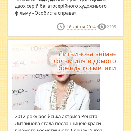
двох серій багатосерійного художнього
фільму «Особиста справа».
18 квітня 2014
2205
Литвинова знімає
фільм для відомого
бренду косметики
2012 року російська актриса Рената
Литвинова стала посланницею краси
відомого косметичного бренду L’Orеal