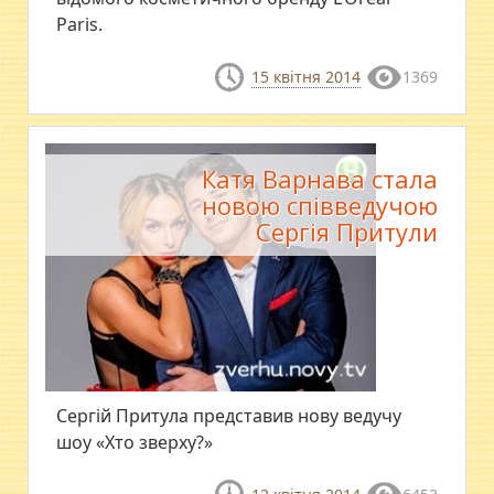
Paris.
15 квітня 2014
1369
Катя Варнава стала
новою співведучою
Сергія Притули
Сергій Притула представив нову ведучу
шоу «Хто зверху?»