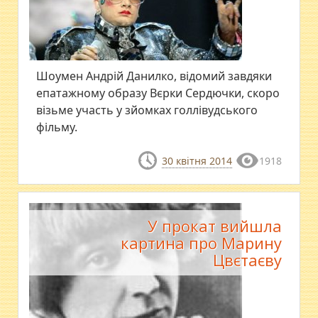
Шоумен Андрій Данилко, відомий завдяки
епатажному образу Вєрки Сердючки, скоро
візьме участь у зйомках голлівудського
фільму.
30 квітня 2014
1918
У прокат вийшла
картина про Марину
Цвєтаєву