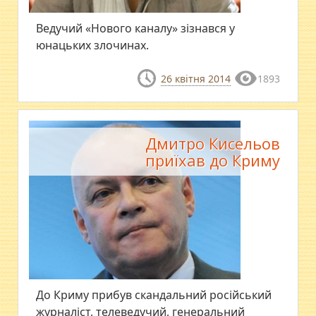
Ведучий «Нового каналу» зізнався у
юнацьких злочинах.
26 квітня 2014
1893
Дмитро Кисельов
приїхав до Криму
До Криму прибув скандальний російський
журналіст, телеведучий, генеральний