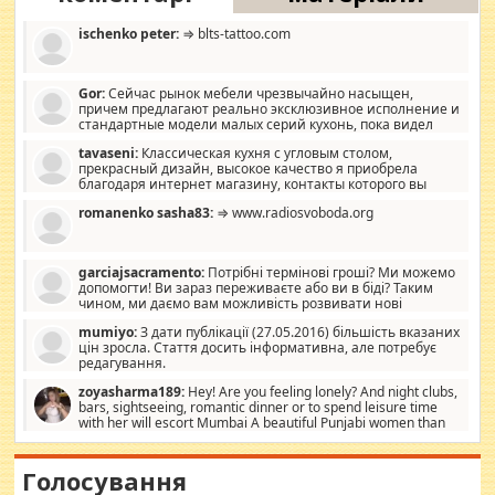
ischenko peter:
⇒ blts-tattoo.com
Gor:
Сейчас рынок мебели чрезвычайно насыщен,
причем предлагают реально эксклюзивное исполнение и
стандартные модели малых серий кухонь, пока видел
отличную кухонную мебель по дизайну, мало походит на
tavaseni:
Классическая кухня с угловым столом,
стандартные формы, в MebelOk, креативненько и что главное -
прекрасный дизайн, высокое качество я приобрела
со вкусом все в порядке, без ненужных наворотов удорожающих
благодаря интернет магазину, контакты которого вы
мебель, а это не последний фактор.
можете просмотреть https://mwood.com.ua.
romanenko sasha83:
⇒ www.radiosvoboda.org
garciajsacramento:
Потрібні термінові гроші? Ми можемо
допомогти! Ви зараз переживаєте або ви в біді? Таким
чином, ми даємо вам можливість розвивати нові
розробки. Як багата людина, я почуваю себе зобов'язаним
mumiyo:
З дати публікації (27.05.2016) більшість вказаних
допомагати людям, які намагаються дати їм шанс. Кожен
цін зросла. Стаття досить інформативна, але потребує
заслуговує на другий шанс, і, оскільки влада не зможе, вони
редагування.
повинні приймати від інших. Для нас нема багато суми, і зрілість
ми визначаємо за взаємною згодою. Ні сюрпризів, ні додаткових
zoyasharma189:
Hey! Are you feeling lonely? And night clubs,
витрат, а тільки узгоджених сум і нічого іншого. Не чекайте і не
bars, sightseeing, romantic dinner or to spend leisure time
коментуйте цей пост. Введіть суму, яку ви хочете подати, і ми
with her will escort Mumbai A beautiful Punjabi women than
зв'яжемося з вами з усіма варіантами. зв'яжіться з нами
sexy escort companion in arms that you guys feel like 5 star luxury
сьогодні на garciajsacramento@gmail.com Вам потрібні термінові
hotel had to spend the night in their search for loved solitaire free
гроші? Ми можемо допомогти!
maintenance stops in Mumbai. Here we offer fair and very attractive
Голосування
woman "Love Solitaire" beautiful figure and shapely body shapes.