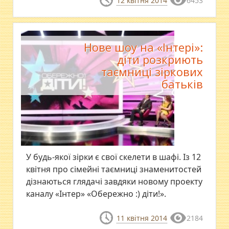
12 квітня 2014
6453
Нове шоу на «Інтері»:
діти розкриють
таємниці зіркових
батьків
У будь-якої зірки є свої скелети в шафі. Із 12
квітня про сімейні таємниці знаменитостей
дізнаються глядачі завдяки новому проекту
каналу «Інтер» «Обережно :) діти!».
11 квітня 2014
2184