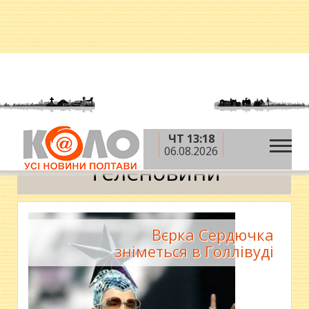
ЧТ 13:18
»
»
»
Головна
Теми
Коловорот
Теленовини
06.08.2026
Теленовини
Вєрка Сердючка
зніметься в Голлівуді