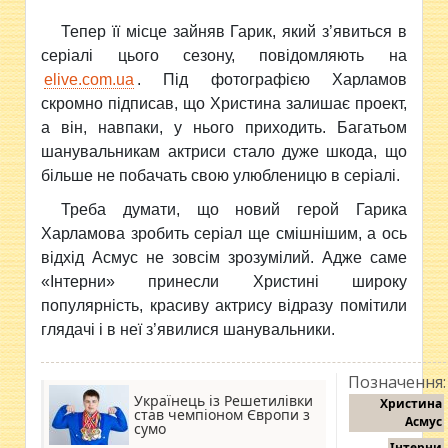
Тепер її місце зайняв Гарик, який з’явиться в
серіалі цього сезону, повідомляють на
elive.com.ua
.
Під фотографією Харламов
скромно підписав,
що Христина залишає проект,
а він, навпаки, у нього приходить. Багатьом
шанувальникам актриси стало дуже шкода, що
більше не побачать свою улюбленицю в серіалі.
Треба думати, що новий герой Гарика
Харламова зробить серіал ще смішнішим, а ось
відхід Асмус не зовсім зрозумілий. Адже саме
«Інтерни» принесли Христині широку
популярність, красиву актрису відразу помітили
глядачі і в неї з’явилися шанувальники.
Позначення:
Українець із Решетилівки
Христина
став чемпіоном Європи з
Асмус
сумо
Інтерни