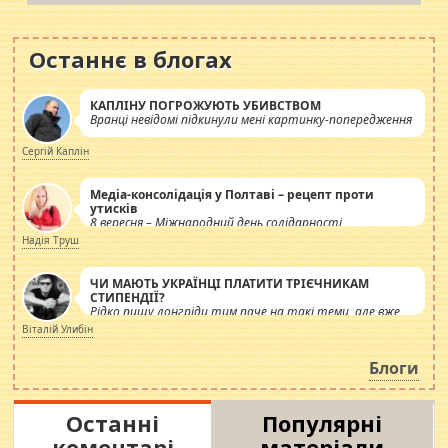
Останнє в блогах
КАПЛІНУ ПОГРОЖУЮТЬ УБИВСТВОМ
Вранці невідомі підкинули мені картинку-попередження
Сергій Каплін
Медіа-консолідація у Полтаві – рецепт проти
утисків
8 вересня – Міжнародний день солідарності
журналістів.
Надія Труш
ЧИ МАЮТЬ УКРАЇНЦІ ПЛАТИТИ ТРІЄЧНИКАМ
СТИПЕНДІЇ?
Рідко пишу лонгріди тим паче на такі теми, але вже
просто дістало! Обурюють сьогоднішні інсенуації
Віталій Улибін
навколо стипендіального питання. Штучно
роздувається ще одна соціальна катастрофа.
Блоги
Останні
Популярні
коментарі
матеріали