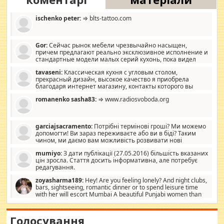
ischenko peter:
⇒ blts-tattoo.com
Gor:
Сейчас рынок мебели чрезвычайно насыщен,
причем предлагают реально эксклюзивное исполнение и
стандартные модели малых серий кухонь, пока видел
отличную кухонную мебель по дизайну, мало походит на
tavaseni:
Классическая кухня с угловым столом,
стандартные формы, в MebelOk, креативненько и что главное -
прекрасный дизайн, высокое качество я приобрела
со вкусом все в порядке, без ненужных наворотов удорожающих
благодаря интернет магазину, контакты которого вы
мебель, а это не последний фактор.
можете просмотреть https://mwood.com.ua.
romanenko sasha83:
⇒ www.radiosvoboda.org
garciajsacramento:
Потрібні термінові гроші? Ми можемо
допомогти! Ви зараз переживаєте або ви в біді? Таким
чином, ми даємо вам можливість розвивати нові
розробки. Як багата людина, я почуваю себе зобов'язаним
mumiyo:
З дати публікації (27.05.2016) більшість вказаних
допомагати людям, які намагаються дати їм шанс. Кожен
цін зросла. Стаття досить інформативна, але потребує
заслуговує на другий шанс, і, оскільки влада не зможе, вони
редагування.
повинні приймати від інших. Для нас нема багато суми, і зрілість
ми визначаємо за взаємною згодою. Ні сюрпризів, ні додаткових
zoyasharma189:
Hey! Are you feeling lonely? And night clubs,
витрат, а тільки узгоджених сум і нічого іншого. Не чекайте і не
bars, sightseeing, romantic dinner or to spend leisure time
коментуйте цей пост. Введіть суму, яку ви хочете подати, і ми
with her will escort Mumbai A beautiful Punjabi women than
зв'яжемося з вами з усіма варіантами. зв'яжіться з нами
sexy escort companion in arms that you guys feel like 5 star luxury
сьогодні на garciajsacramento@gmail.com Вам потрібні термінові
hotel had to spend the night in their search for loved solitaire free
гроші? Ми можемо допомогти!
maintenance stops in Mumbai. Here we offer fair and very attractive
Голосування
woman "Love Solitaire" beautiful figure and shapely body shapes.