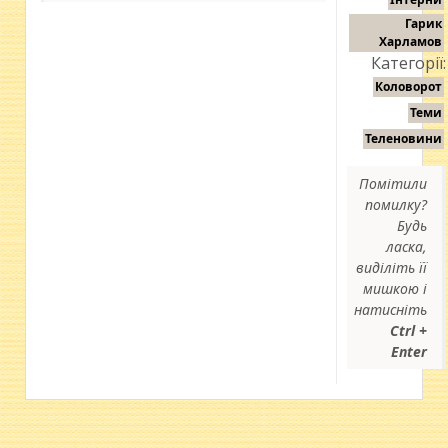
Гарик
Харламов
Категорії:
Коловорот
Теми
Теленовини
Помітили
помилку?
Будь
ласка,
виділіть її
мишкою і
натисніть
Ctrl +
Enter