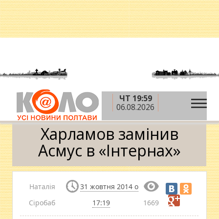
ЧТ 19:59
»
»
Головна
Теми
Харламов замінив Асмус в
06.08.2026
«Інтернах»
Харламов замінив
Асмус в «Інтернах»
Наталія
31 жовтня 2014 о
Сіробаб
17:19
1669