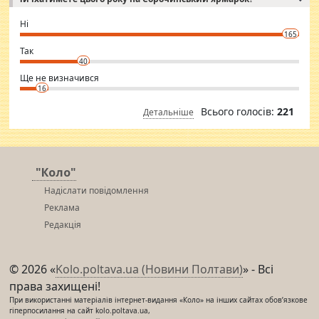
godly. Variety is the spice of life, he believes, so always travel and
want to meet new people. Sakshi Mirchandani health and figure
Ні
conscious in order to keep yourself fit and regularly go to the health
165
club.
⇒ sakshimirchandani.com
Так
40
Ще не визначився
16
Всього голосів:
221
Детальніше
"Коло"
Надіслати повідомлення
Реклама
Редакція
© 2026 «
Kolo.poltava.ua (Новини Полтави)
» - Всі
права захищені!
При використанні матеріалів інтернет-видання «Коло» на інших сайтах обов’язкове
гіперпосилання на сайт kolo.poltava.ua,