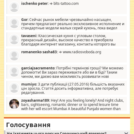
ischenko peter:
⇒ blts-tattoo.com
Gor:
Сейчас рынок мебели чрезвычайно насыщен,
причем предлагают реально эксклюзивное исполнение и
стандартные модели малых серий кухонь, пока видел
отличную кухонную мебель по дизайну, мало походит на
tavaseni:
Классическая кухня с угловым столом,
стандартные формы, в MebelOk, креативненько и что главное -
прекрасный дизайн, высокое качество я приобрела
со вкусом все в порядке, без ненужных наворотов удорожающих
благодаря интернет магазину, контакты которого вы
мебель, а это не последний фактор.
можете просмотреть https://mwood.com.ua.
romanenko sasha83:
⇒ www.radiosvoboda.org
garciajsacramento:
Потрібні термінові гроші? Ми можемо
допомогти! Ви зараз переживаєте або ви в біді? Таким
чином, ми даємо вам можливість розвивати нові
розробки. Як багата людина, я почуваю себе зобов'язаним
mumiyo:
З дати публікації (27.05.2016) більшість вказаних
допомагати людям, які намагаються дати їм шанс. Кожен
цін зросла. Стаття досить інформативна, але потребує
заслуговує на другий шанс, і, оскільки влада не зможе, вони
редагування.
повинні приймати від інших. Для нас нема багато суми, і зрілість
ми визначаємо за взаємною згодою. Ні сюрпризів, ні додаткових
zoyasharma189:
Hey! Are you feeling lonely? And night clubs,
витрат, а тільки узгоджених сум і нічого іншого. Не чекайте і не
bars, sightseeing, romantic dinner or to spend leisure time
коментуйте цей пост. Введіть суму, яку ви хочете подати, і ми
with her will escort Mumbai A beautiful Punjabi women than
зв'яжемося з вами з усіма варіантами. зв'яжіться з нами
sexy escort companion in arms that you guys feel like 5 star luxury
сьогодні на garciajsacramento@gmail.com Вам потрібні термінові
hotel had to spend the night in their search for loved solitaire free
гроші? Ми можемо допомогти!
maintenance stops in Mumbai. Here we offer fair and very attractive
Голосування
woman "Love Solitaire" beautiful figure and shapely body shapes.
Independent escort in Mumbai, truthful, friendly and cheerful girl.
Чи їхатимете цього року на Сорочинський ярмарок?
WhatsApp via an easily can see the latest pictures of her body and the