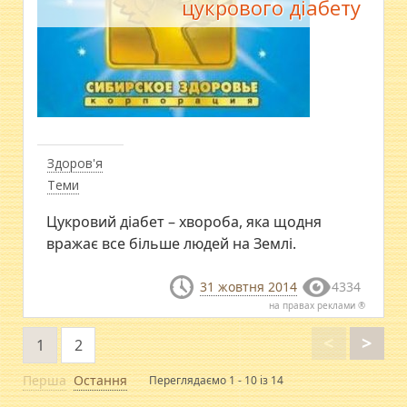
цукрового діабету
Здоров'я
Теми
Цукровий діабет – хвороба, яка щодня
вражає все більше людей на Землі.
31 жовтня 2014
4334
на правах реклами ®
<
>
1
2
Перша
Остання
Переглядаємо 1 - 10 із 14