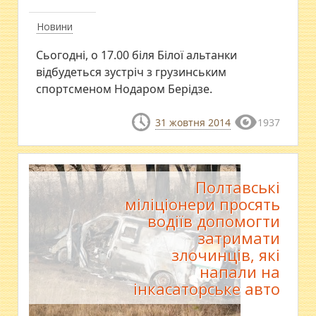
Новини
Сьогодні, о 17.00 біля Білої альтанки
відбудеться зустріч з грузинським
спортсменом Нодаром Берідзе.
31 жовтня 2014
1937
Полтавські
міліціонери просять
водіїв допомогти
затримати
злочинців, які
напали на
інкасаторське авто