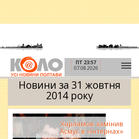
ПТ 23:57
»
»
»
Головна
2014 рік
жовтень
31 жовтня
07.08.2026
Календар
Новини за 31 жовтня
2014 року
Харламов замінив
Асмус в «Інтернах»