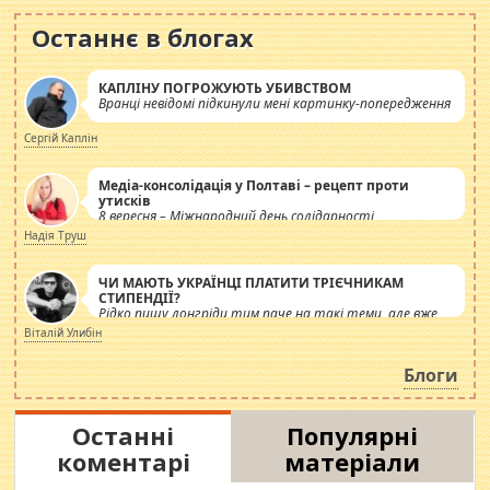
Останнє в блогах
КАПЛІНУ ПОГРОЖУЮТЬ УБИВСТВОМ
Вранці невідомі підкинули мені картинку-попередження
Сергій Каплін
Медіа-консолідація у Полтаві – рецепт проти
утисків
8 вересня – Міжнародний день солідарності
журналістів.
Надія Труш
ЧИ МАЮТЬ УКРАЇНЦІ ПЛАТИТИ ТРІЄЧНИКАМ
СТИПЕНДІЇ?
Рідко пишу лонгріди тим паче на такі теми, але вже
просто дістало! Обурюють сьогоднішні інсенуації
Віталій Улибін
навколо стипендіального питання. Штучно
роздувається ще одна соціальна катастрофа.
Блоги
Останні
Популярні
коментарі
матеріали