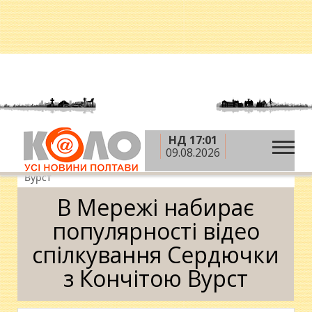
НД 17:01
»
»
Головна
Теми
В Мережі набирає
09.08.2026
популярності відео спілкування Сердючки з Кончітою
Вурст
В Мережі набирає
популярності відео
спілкування Сердючки
з Кончітою Вурст