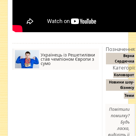
Позначення:
Українець із Решетилівки
Вєрка
став чемпіоном Європи з
Сердючка
сумо
Категорії:
Коловорот
Новини шоу-
бізнесу
Теми
Помітили
помилку?
Будь
ласка,
виділіть її