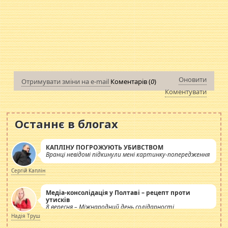
Оновити
Отримувати зміни на e-mail
Коментарів (
0
)
Коментувати
Останнє в блогах
КАПЛІНУ ПОГРОЖУЮТЬ УБИВСТВОМ
Вранці невідомі підкинули мені картинку-попередження
Сергій Каплін
Медіа-консолідація у Полтаві – рецепт проти
утисків
8 вересня – Міжнародний день солідарності
журналістів.
Надія Труш