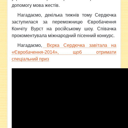
допомогу мова жестів.
Нагадаємо, декілька тижнів тому Сердючка
заступилася за переможницю Євробачення
Кончіту Вурст на російському шоу. Співачка
прокоментувала міжнародний пісенний конкурс.
Нагадаємо,
Вєрка Сердючка завітала на
«Євробачення-2014», щоб отримати
спеціальний приз