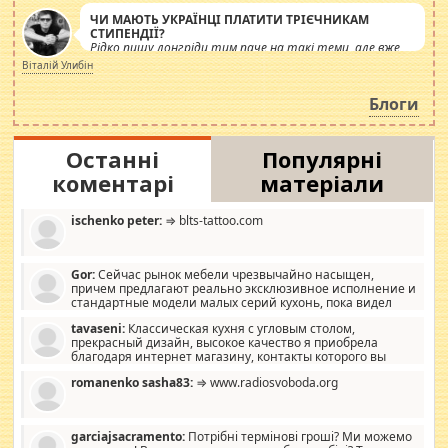
ЧИ МАЮТЬ УКРАЇНЦІ ПЛАТИТИ ТРІЄЧНИКАМ
СТИПЕНДІЇ?
Рідко пишу лонгріди тим паче на такі теми, але вже
просто дістало! Обурюють сьогоднішні інсенуації
Віталій Улибін
навколо стипендіального питання. Штучно
роздувається ще одна соціальна катастрофа.
Блоги
Останні
Популярні
коментарі
матеріали
ischenko peter:
⇒ blts-tattoo.com
Gor:
Сейчас рынок мебели чрезвычайно насыщен,
причем предлагают реально эксклюзивное исполнение и
стандартные модели малых серий кухонь, пока видел
отличную кухонную мебель по дизайну, мало походит на
tavaseni:
Классическая кухня с угловым столом,
стандартные формы, в MebelOk, креативненько и что главное -
прекрасный дизайн, высокое качество я приобрела
со вкусом все в порядке, без ненужных наворотов удорожающих
благодаря интернет магазину, контакты которого вы
мебель, а это не последний фактор.
можете просмотреть https://mwood.com.ua.
romanenko sasha83:
⇒ www.radiosvoboda.org
garciajsacramento:
Потрібні термінові гроші? Ми можемо