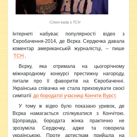
Стоп-кадр з ТСН
Інтернеті набуває популярності відео з
Євробачення-2014, де Вєрка Сердючка давала
коментар американській журналістці, – пише
ТСН
.
Вєрку, яка отримала на цьогорічному
міжнародному конкурсі престижну нагороду,
питали про її фаворитів на Євробаченні.
Українська співачка не стала приховувати своєї
симпатії
до бородатої учасниці Кончіти Вурст.
У тому ж відео було показано уривок, де
Вєрка намагається спілкуватися з Кончітою.
Щоправда, бородата жінка практично не
зрозуміла Сердючку, адже та говорила
українською. Проте артисткам прийшла на