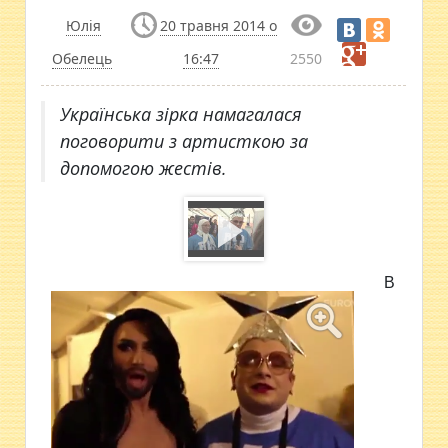
Юлія
20 травня 2014 о
Обелець
16:47
2550
Українська зірка намагалася
поговорити з артисткою за
допомогою жестів.
В