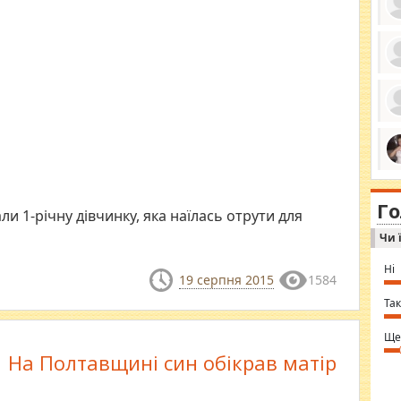
ро
се
да
ос
ін
за
тіл
ком
bea
ми
tha
на
nig
Г
по
in 
али 1-річну дівчинку, яка наїлась отрути для
Sol
Чи 
Ind
gir
bod
Ні
alw
19 серпня 2015
1584
Mir
you
Так
⇒ 
Ще
На Полтавщині син обікрав матір