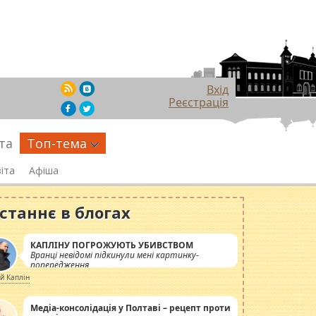
Вхід
Реєстрація
та
Топ-тема
іта
Афіша
станнє в блогах
КАПЛІНУ ПОГРОЖУЮТЬ УБИВСТВОМ
Вранці невідомі підкинули мені картинку-
попередження
ій Каплін
Медіа-консолідація у Полтаві – рецепт проти