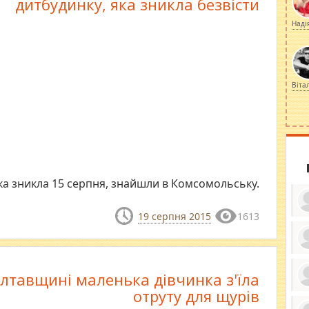
дитбудинку, яка зникла безвісти
Наді
Віта
яка зникла 15 серпня, знайшли в Комсомольську.
19 серпня 2015
1613
ку
ди
лтавщині маленька дівчинка з'їла
кр
бе
отруту для щурів
вы
по