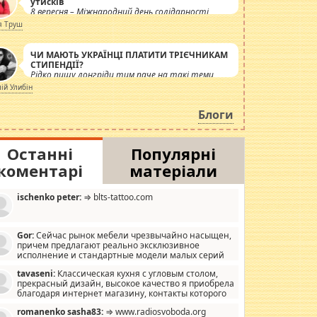
утисків
8 вересня – Міжнародний день солідарності
журналістів.
я Труш
ЧИ МАЮТЬ УКРАЇНЦІ ПЛАТИТИ ТРІЄЧНИКАМ
СТИПЕНДІЇ?
Рідко пишу лонгріди тим паче на такі теми,
але вже просто дістало! Обурюють сьогоднішні
лій Улибін
інсенуації навколо стипендіального питання.
Штучно роздувається ще одна соціальна
Блоги
катастрофа.
Останні
Популярні
коментарі
матеріали
ischenko peter:
⇒ blts-tattoo.com
Gor:
Сейчас рынок мебели чрезвычайно насыщен,
причем предлагают реально эксклюзивное
исполнение и стандартные модели малых серий
хонь, пока видел отличную кухонную мебель по
tavaseni:
Классическая кухня с угловым столом,
зайну, мало походит на стандартные формы, в MebelOk,
прекрасный дизайн, высокое качество я приобрела
еативненько и что главное - со вкусом все в порядке,
благодаря интернет магазину, контакты которого
з ненужных наворотов удорожающих мебель, а это не
 можете просмотреть https://mwood.com.ua.
следний фактор.
romanenko sasha83:
⇒ www.radiosvoboda.org