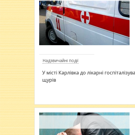
Надзвичайні події
У місті Карлівка до лікарні госпіталізув
щурів