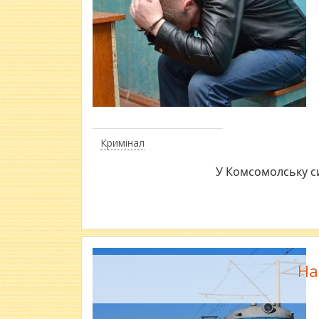
Кримінал
У Комсомолську си
На