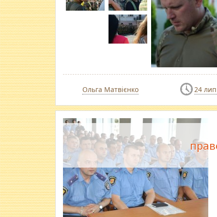
Ольга Матвієнко
24 лип
прав