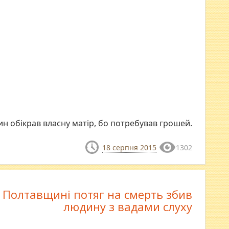
н обікрав власну матір, бо потребував грошей.
18 серпня 2015
1302
 Полтавщині потяг на смерть збив
людину з вадами слуху