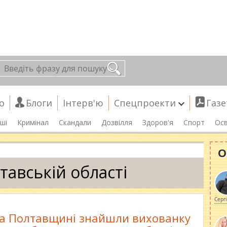
о
Блоги
Інтерв'ю
Спецпроекти
Газе
ші
Кримінал
Скандали
Дозвілля
Здоров'я
Спорт
Осв
О
тавській області
Серг
а Полтавщині знайшли вихованку