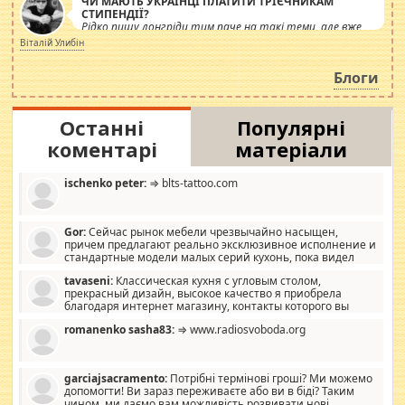
ЧИ МАЮТЬ УКРАЇНЦІ ПЛАТИТИ ТРІЄЧНИКАМ
СТИПЕНДІЇ?
Рідко пишу лонгріди тим паче на такі теми, але вже
просто дістало! Обурюють сьогоднішні інсенуації
Віталій Улибін
навколо стипендіального питання. Штучно
роздувається ще одна соціальна катастрофа.
Блоги
Останні
Популярні
коментарі
матеріали
ischenko peter:
⇒ blts-tattoo.com
Gor:
Сейчас рынок мебели чрезвычайно насыщен,
причем предлагают реально эксклюзивное исполнение и
стандартные модели малых серий кухонь, пока видел
отличную кухонную мебель по дизайну, мало походит на
tavaseni:
Классическая кухня с угловым столом,
стандартные формы, в MebelOk, креативненько и что главное -
прекрасный дизайн, высокое качество я приобрела
со вкусом все в порядке, без ненужных наворотов удорожающих
благодаря интернет магазину, контакты которого вы
мебель, а это не последний фактор.
можете просмотреть https://mwood.com.ua.
romanenko sasha83:
⇒ www.radiosvoboda.org
garciajsacramento:
Потрібні термінові гроші? Ми можемо
допомогти! Ви зараз переживаєте або ви в біді? Таким
чином, ми даємо вам можливість розвивати нові