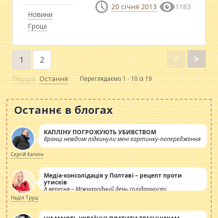
20 січня 2013
1183
Новини
Гроші
<
>
1
2
Перша
Остання
Переглядаємо 1 - 10 із 19
Останнє в блогах
КАПЛІНУ ПОГРОЖУЮТЬ УБИВСТВОМ
Вранці невідомі підкинули мені картинку-попередження
Сергій Каплін
Медіа-консолідація у Полтаві – рецепт проти
утисків
8 вересня – Міжнародний день солідарності
журналістів.
Надія Труш