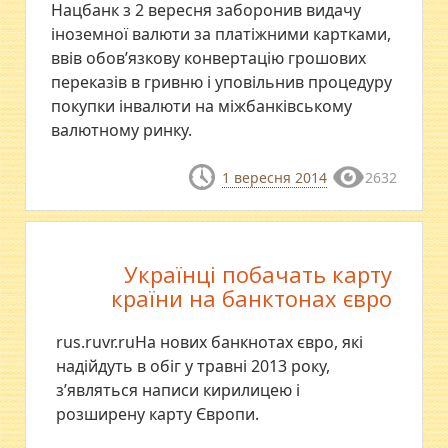
Нацбанк з 2 вересня заборонив видачу
іноземної валюти за платіжними картками,
ввів обов’язкову конвертацію грошових
переказів в гривню і уповільнив процедуру
покупки інвалюти на міжбанківському
валютному ринку.
1 вересня 2014
2632
Українці побачать карту
країни на банктонах євро
rus.ruvr.ruНа нових банкнотах євро, які
надійдуть в обіг у травні 2013 року,
з’являться написи кирилицею і
розширену карту Європи.