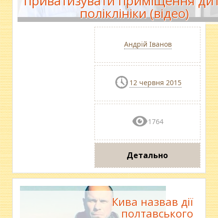
приватизувати приміщення дит
поліклініки (відео)
Андрій Іванов
12 червня 2015
1764
Детально
Кива назвав дії
полтавського