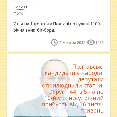
Новини
Фото
У ніч на 1 жовтня у Полтаві по вулиці 1100-
річчя зник біг-борд.
2 жовтня 2012
1618
Полтавські
кандидати у народні
депутати
оприлюднили статки.
Округ 144, з 5-го по
10-й у списку: річний
прибуток від 16 тисяч
гривень