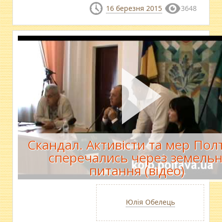
16 березня 2015
3648
Скандал. Активісти та мер Пол
сперечались через земельн
питання (відео)
Юлія Обелець