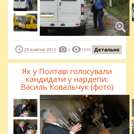
Детально
29 жовтня 2012
6
1600
Як у Полтаві голосували
кандидати у нардепи:
Василь Ковальчук (фото)