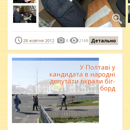
Детально
28 жовтня 2012
8
2168
У Полтаві у
кандидата в народні
депутати вкрали біг-
борд