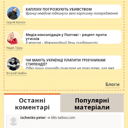
КАПЛІНУ ПОГРОЖУЮТЬ УБИВСТВОМ
Вранці невідомі підкинули мені картинку-попередження
Сергій Каплін
Медіа-консолідація у Полтаві – рецепт проти
утисків
8 вересня – Міжнародний день солідарності
журналістів.
Надія Труш
ЧИ МАЮТЬ УКРАЇНЦІ ПЛАТИТИ ТРІЄЧНИКАМ
СТИПЕНДІЇ?
Рідко пишу лонгріди тим паче на такі теми, але вже
просто дістало! Обурюють сьогоднішні інсенуації
Віталій Улибін
навколо стипендіального питання. Штучно
роздувається ще одна соціальна катастрофа.
Блоги
Останні
Популярні
коментарі
матеріали
ischenko peter:
⇒ blts-tattoo.com