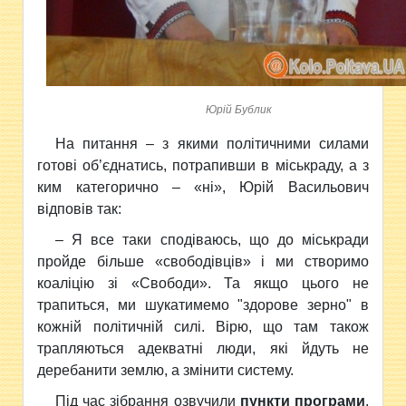
Юрій Бублик
На питання – з якими політичними силами
готові об’єднатись, потрапивши в міськраду, а з
ким категорично – «ні», Юрій Васильович
відповів так:
– Я все таки сподіваюсь, що до міськради
пройде більше «свободівців» і ми створимо
коаліцію зі «Свободи». Та якщо цього не
трапиться, ми шукатимемо "здорове зерно" в
кожній політичній силі. Вірю, що там також
трапляються адекватні люди, які йдуть не
деребанити землю, а змінити систему.
Під час зібрання озвучили
пункти програми
,