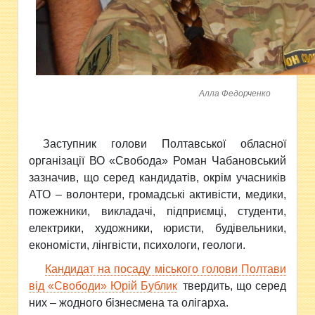
Алла Федорченко
Заступник голови Полтавської обласної
організації ВО «Свобода» Роман Чабановський
зазначив, що серед кандидатів, окрім учасників
АТО – волонтери, громадські активісти, медики,
пожежники, викладачі, підприємці, студенти,
електрики, художники, юристи, будівельники,
економісти, лінгвісти, психологи, геологи.
Кандидат на посаду міського голови Полтави
від «Свободи» Юрій Бублик
твердить, що серед
них – жодного бізнесмена та олігарха.