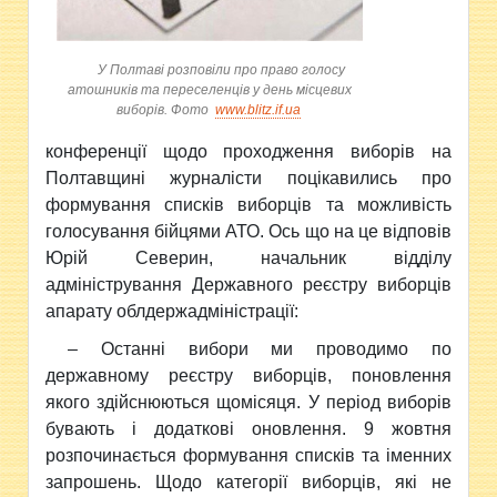
У Полтаві розповіли про право голосу
атошників та переселенців у день місцевих
виборів. Фото
www.blitz.if.ua
конференції щодо проходження виборів на
Полтавщині журналісти поцікавились про
формування списків виборців
та можливість
голосування бійцями АТО. Ось що на це відповів
Юрій Северин, начальник відділу
адміністрування Державного реєстру виборців
апарату облдержадміністрації:
– Останні вибори ми проводимо по
державному реєстру виборців, поновлення
якого здійснюються щомісяця. У період виборів
бувають і додаткові оновлення. 9 жовтня
розпочинається формування списків та іменних
запрошень. Щодо категорії виборців, які не