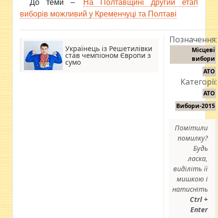
До теми –
На Полтавщині другий етап
виборів можливий у Кременчуці та Полтаві
Позначення:
Українець із Решетилівки
Місцеві
став чемпіоном Європи з
вибори
сумо
АТО
Категорії:
АТО
Вибори-2015
Помітили
помилку?
Будь
ласка,
виділіть її
мишкою і
натисніть
Ctrl +
Enter