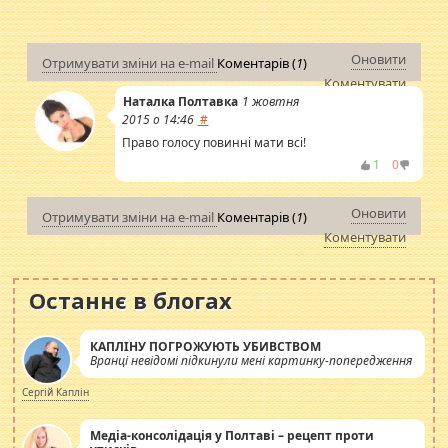
Оновити
Отримувати зміни на e-mail
Коментарів (
1
)
Коментувати
Наталка Полтавка
1 жовтня
2015 о 14:46
#
Право голосу повинні мати всі!
1
0
Оновити
Отримувати зміни на e-mail
Коментарів (
1
)
Коментувати
Останнє в блогах
КАПЛІНУ ПОГРОЖУЮТЬ УБИВСТВОМ
Вранці невідомі підкинули мені картинку-попередження
Сергій Каплін
Медіа-консолідація у Полтаві – рецепт проти