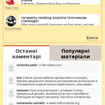
утисків
8 вересня – Міжнародний день солідарності
журналістів.
Надія Труш
ЧИ МАЮТЬ УКРАЇНЦІ ПЛАТИТИ ТРІЄЧНИКАМ
СТИПЕНДІЇ?
Рідко пишу лонгріди тим паче на такі теми, але вже
просто дістало! Обурюють сьогоднішні інсенуації
Віталій Улибін
навколо стипендіального питання. Штучно
роздувається ще одна соціальна катастрофа.
Блоги
Останні
Популярні
коментарі
матеріали
ischenko peter:
⇒ blts-tattoo.com
Gor:
Сейчас рынок мебели чрезвычайно насыщен,
причем предлагают реально эксклюзивное исполнение и
стандартные модели малых серий кухонь, пока видел
отличную кухонную мебель по дизайну, мало походит на
tavaseni:
Классическая кухня с угловым столом,
стандартные формы, в MebelOk, креативненько и что главное -
прекрасный дизайн, высокое качество я приобрела
со вкусом все в порядке, без ненужных наворотов удорожающих
благодаря интернет магазину, контакты которого вы
мебель, а это не последний фактор.
можете просмотреть https://mwood.com.ua.
romanenko sasha83:
⇒ www.radiosvoboda.org