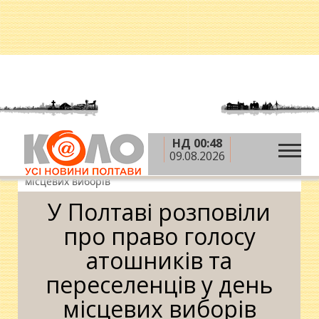
НД 00:48
»
»
Головна
Вибори-2015
У Полтаві розповіли
09.08.2026
про право голосу атошників та переселенців у день
місцевих виборів
У Полтаві розповіли
про право голосу
атошників та
переселенців у день
місцевих виборів