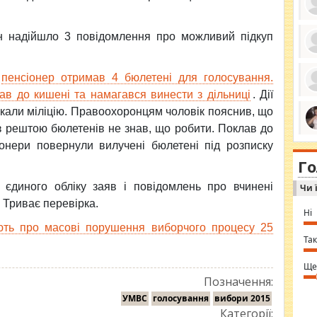
ян надійшло 3 повідомлення про можливий підкуп
ро
се
пенсіонер отримав 4 бюлетені для голосування.
да
ос
ав до кишені та намагався винести з дільниці
. Дії
ін
икали міліцію. Правоохоронцям чоловік пояснив, що
за
тіл
 з рештою бюлетенів не знав, що робити. Поклав до
ком
bea
ми
іонери повернули вилучені бюлетені під розписку
tha
на
nig
Г
по
in 
Sol
 єдиного обліку заяв і повідомлень про вчинені
Чи 
Ind
gir
 Триває перевірка.
bod
Ні
alw
ють про масові порушення виборчого процесу 25
Mir
you
Так
⇒ 
Ще
Позначення:
УМВС
голосування
вибори 2015
Категорії: