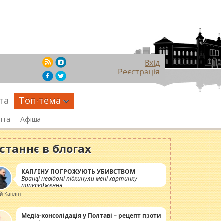
Вхід
Реєстрація
та
Топ-тема
іта
Афіша
станнє в блогах
КАПЛІНУ ПОГРОЖУЮТЬ УБИВСТВОМ
Вранці невідомі підкинули мені картинку-
попередження
ій Каплін
Медіа-консолідація у Полтаві – рецепт проти