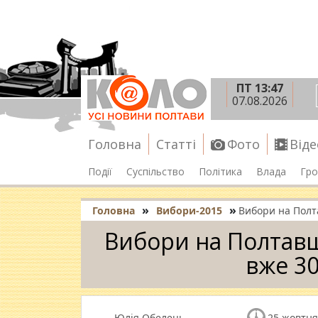
ПТ 13:47
07.08.2026
Головна
Статті
Фото
Віде
Події
Суспільство
Політика
Влада
Гро
»
»
Головна
Вибори-2015
Вибори на Полт
Вибори на Полтавщи
вже 3
Юлія Обелець
25 жовтня