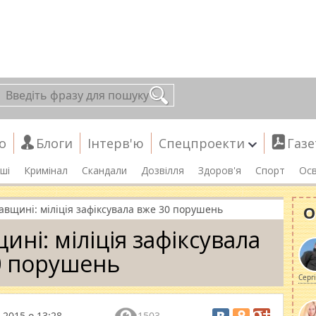
о
Блоги
Інтерв'ю
Спецпроекти
Газе
ші
Кримінал
Скандали
Дозвілля
Здоров'я
Спорт
Осв
О
авщині: міліція зафіксувала вже 30 порушень
ні: міліція зафіксувала
0 порушень
Серг
 2015 о 13:28
1503