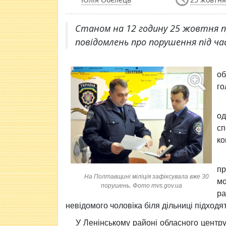
Станом на 12 годину 25 жовтня п
повідомлень про порушення під час
о
го
о
сп
ко
пр
На Полтавщині міліція зафіксувала вже 30
мо
порушень. Фото mvs.gov.ua
ра
невідомого чоловіка біля дільниці підходя
У Ленінському районі обласного центру