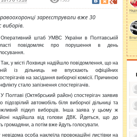
Наді
равоохоронці зареєстрували вже 30
 виборів.
Оперативний штаб УМВС України в Полтавській
Віта
бласті повідомляє про
порушення в день
лосування.
Так, у місті Лохвиця надійшло повідомлення, що на
дній із дільниць не впускають офіційних
остерігачів на засідання виборчої комісії. Причиною
нфлікту стало запізнення спостерігачів.
У Полтаві (Октябрський район) спостерігач заявив
о підозрілий автомобіль біля виборчої дільниці та
жливий підкуп виборців. Інша заява у цьому ж
ку
йоні надійшла від голови ДВК. Йдеться, що до
ди
кр
ть громадяни, а потім вже йдуть голосувати.
бе
вы
по
 невідома особа наклеїла провокаційні листівки на