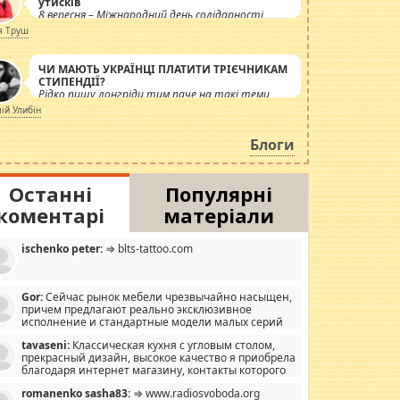
утисків
8 вересня – Міжнародний день солідарності
журналістів.
я Труш
ЧИ МАЮТЬ УКРАЇНЦІ ПЛАТИТИ ТРІЄЧНИКАМ
СТИПЕНДІЇ?
Рідко пишу лонгріди тим паче на такі теми,
але вже просто дістало! Обурюють сьогоднішні
лій Улибін
інсенуації навколо стипендіального питання.
Штучно роздувається ще одна соціальна
Блоги
катастрофа.
Останні
Популярні
коментарі
матеріали
ischenko peter:
⇒ blts-tattoo.com
Gor:
Сейчас рынок мебели чрезвычайно насыщен,
причем предлагают реально эксклюзивное
исполнение и стандартные модели малых серий
хонь, пока видел отличную кухонную мебель по
tavaseni:
Классическая кухня с угловым столом,
зайну, мало походит на стандартные формы, в MebelOk,
прекрасный дизайн, высокое качество я приобрела
еативненько и что главное - со вкусом все в порядке,
благодаря интернет магазину, контакты которого
з ненужных наворотов удорожающих мебель, а это не
 можете просмотреть https://mwood.com.ua.
следний фактор.
romanenko sasha83:
⇒ www.radiosvoboda.org