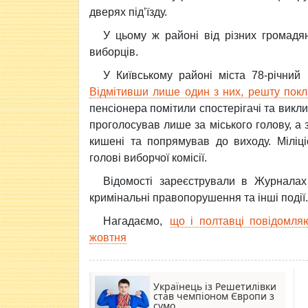
дверях під’їзду.
У цьому ж районі від різних громад
виборців.
У Київському районі міста 78-річний
Відмітивши лише один з них, решту покл
пенсіонера помітили спостерігачі та викл
проголосував лише за міського голову, а
кишені та попрямував до виходу. Міліц
голові виборчої комісії.
Відомості зареєстрували в Журналах
кримінальні правопорушення та інші події.
Нагадаємо,
що і полтавці повідомля
жовтня
Українець із Решетилівки
став чемпіоном Європи з
сумо