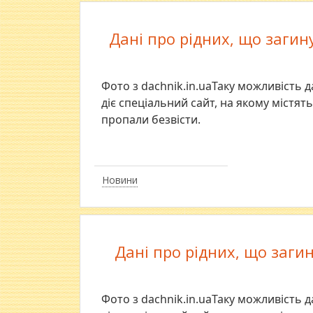
Дані про рідних, що загин
Фото з dachnik.in.uaТаку можливість д
діє спеціальний сайт, на якому містять
пропали безвісти.
Новини
Дані про рідних, що загин
Фото з dachnik.in.uaТаку можливість д