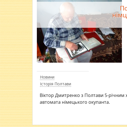
По
німц
Новини
Історія Полтави
Віктор Дмитренко з Полтави 5-річним 
автомата німецького окупанта.