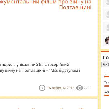
окументальний фільм про війну на
Полтавщині
ро
се
да
ос
ін
за
тіл
ком
bea
ми
tha
на
nig
Г
по
in 
Sol
створила унікальний багатосерійний
Чи 
Ind
gir
у війну на Полтавщині – "Між відступом і
bod
Ні
alw
Mir
you
Так
⇒ 
16 вересня 2013
2188
Ще