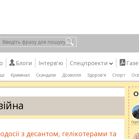
о
Блоги
Інтерв'ю
Спецпроекти
Газе
ші
Кримінал
Скандали
Дозвілля
Здоров'я
Спорт
Осв
О
війна
Серг
одосії з десантом, гелікотерами та