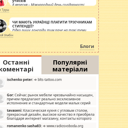
утисків
8 вересня – Міжнародний день солідарності
журналістів.
я Труш
ЧИ МАЮТЬ УКРАЇНЦІ ПЛАТИТИ ТРІЄЧНИКАМ
СТИПЕНДІЇ?
Рідко пишу лонгріди тим паче на такі теми,
але вже просто дістало! Обурюють сьогоднішні
лій Улибін
інсенуації навколо стипендіального питання.
Штучно роздувається ще одна соціальна
Блоги
катастрофа.
Останні
Популярні
коментарі
матеріали
ischenko peter:
⇒ blts-tattoo.com
Gor:
Сейчас рынок мебели чрезвычайно насыщен,
причем предлагают реально эксклюзивное
исполнение и стандартные модели малых серий
хонь, пока видел отличную кухонную мебель по
tavaseni:
Классическая кухня с угловым столом,
зайну, мало походит на стандартные формы, в MebelOk,
прекрасный дизайн, высокое качество я приобрела
еативненько и что главное - со вкусом все в порядке,
благодаря интернет магазину, контакты которого
з ненужных наворотов удорожающих мебель, а это не
 можете просмотреть https://mwood.com.ua.
следний фактор.
romanenko sasha83:
⇒ www.radiosvoboda.org