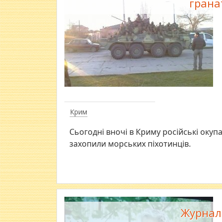
грана
Крим
​Сьогодні вночі в Криму російські окуп
захопили морських піхотинців.
Журнал