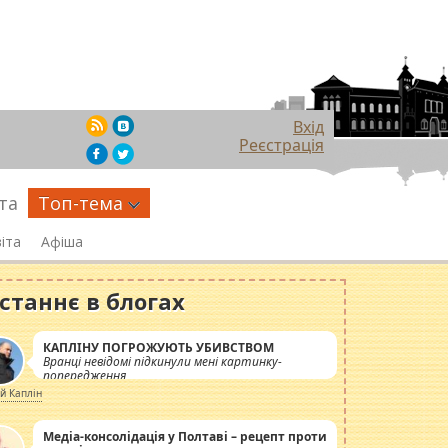
Вхід
Реєстрація
та
Топ-тема
іта
Афіша
станнє в блогах
КАПЛІНУ ПОГРОЖУЮТЬ УБИВСТВОМ
Вранці невідомі підкинули мені картинку-
попередження
ій Каплін
Медіа-консолідація у Полтаві – рецепт проти