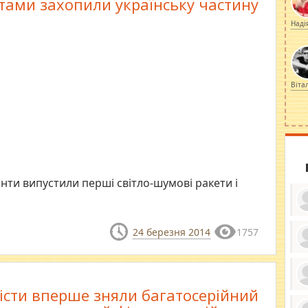
тами захопили українську частину
Наді
Віта
анти випустили перші світло-шумові ракети і
24 березня 2014
1757
ку
ди
кр
бе
істи вперше зняли багатосерійний
вы
по