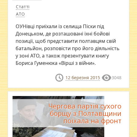
Статті
АТО
ОУНівці приїхали із селища Піски під
Донецьком, де розташовані їхні бойові
позиції, щоб представити полтавцям свій
батальйон, розповісти про його діяльність
у зоні АТО, а також презентувати книгу
Бориса Гуменюка «Вірші з війни».
12 березня 2015
3048
Чергова партія сухого
борщу з Полтавщини
поїхала на фронт