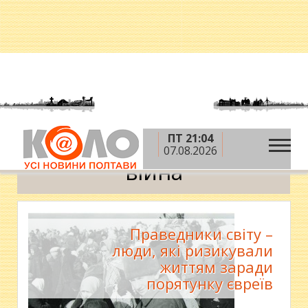
ПТ 21:04
»
Головна
війна
07.08.2026
війна
Праведники світу –
люди, які ризикували
життям заради
порятунку євреїв