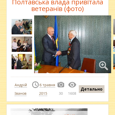
Полтавська влада привітала
ветеранів (фото)
Андрій
6 травня
Детально
Іванов
2015
30
1608