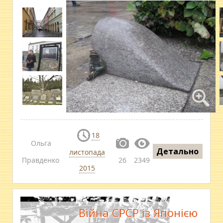
18
Ольга
Детально
листопада
Правденко
26
2349
2015
Війна СРСР із Японією