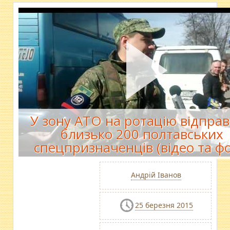
У зону АТО на ротацію відпра
близько 200 полтавських
спецпризначенців (відео та фо
Андрій Іванов
25 березня 2015