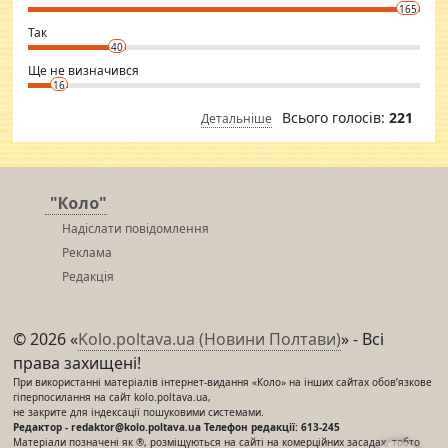
conscious in order to keep yourself fit and regularly go to the health
165
club.
⇒ sakshimirchandani.com
Так
40
Ще не визначився
16
Всього голосів:
221
Детальніше
"Коло"
Надіслати повідомлення
Реклама
Редакція
© 2026 «
Kolo.poltava.ua (Новини Полтави)
» - Всі
права захищені!
При використанні матеріалів інтернет-видання «Коло» на інших сайтах обов’язкове
гіперпосилання на сайт kolo.poltava.ua,
не закрите для індексації пошуковими системами.
Редактор - redaktor@kolo.poltava.ua Телефон редакції: 613-245
Матеріали позначені як ®, розміщуються на сайті на комерційних засадах, тобто