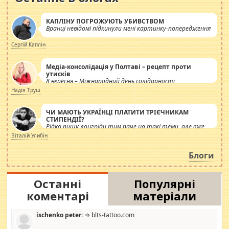
КАПЛІНУ ПОГРОЖУЮТЬ УБИВСТВОМ
Вранці невідомі підкинули мені картинку-попередження
Сергій Каплін
Медіа-консолідація у Полтаві – рецепт проти
утисків
8 вересня – Міжнародний день солідарності
журналістів.
Надія Труш
ЧИ МАЮТЬ УКРАЇНЦІ ПЛАТИТИ ТРІЄЧНИКАМ
СТИПЕНДІЇ?
Рідко пишу лонгріди тим паче на такі теми, але вже
просто дістало! Обурюють сьогоднішні інсенуації
Віталій Улибін
навколо стипендіального питання. Штучно
роздувається ще одна соціальна катастрофа.
Блоги
Останні
Популярні
коментарі
матеріали
ischenko peter:
⇒ blts-tattoo.com