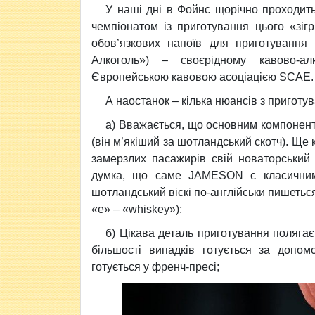
У наші дні в Фойнс щорічно проходить
чемпіонатом із приготування цього «зігр
обов’язкових напоїв для приготування 
Алкоголь») – своєрідному кавово-алк
Європейською кавовою асоціацією SCAE.
А наостанок – кілька нюансів з приготу
а) Вважається, що основним компонентом
(він м’якіший за шотландський скотч). Ще 
замерзлих пасажирів свій новаторський 
думка, що саме JAMESON є класичним 
шотландський віскі по-англійськи пишеться
«е» – «whiskey»);
б) Цікава деталь приготування полягає
більшості випадків готується за допом
готується у френч-пресі;