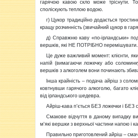
гарячою кавою скло може тріснути. Т
споліскують теплою водою.
г) Цукор традиційно додається тростинн
кращу розчинність (звичайний цукор в гаря
д) Справжню каву «по-ірландськи» под
вершків, які НЕ ПОТРІБНО перемішувати.
Це дуже важливий момент: клієнти, як
напій (вимагаючи ложечку або соломинку
вершків з алкоголем вони починають збиват
Інша крайність – подача айріш з солом
ковтнувши гарячого алкоголю, багато клі
від ірландського шедевра.
Айріш-кава п’ється БЕЗ ложечки і БЕЗ 
Смакове відчуття в даному випадку в
м’які вершки з верхньої частини напою і ка
Правильно приготовлений айріш – смачн