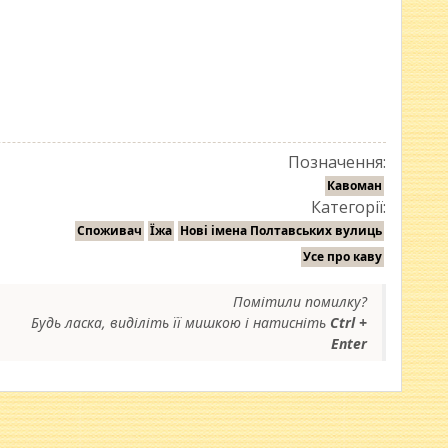
Позначення:
Кавоман
Категорії:
Споживач
Їжа
Нові імена Полтавських вулиць
Усе про каву
Помітили помилку?
Будь ласка, виділіть її мишкою і натисніть
Ctrl +
Enter