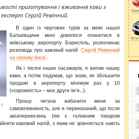
ивості приготування і вживання кави з
Наді
й експерт Сергій Ремінний.
В один із чергових
турів за межі нашої
Батьківщини мені довелося опинитися в
Віта
київському аеропорту Бориспіль, розпочинає
розповідь про кавовий напій
Сергій Ремінний
на своєму блозі
.
Як і тисячі інших пасажирів, я випив чашку
кави, а потім подумав, що знаю, як збільшити
продажі в аеропорту мінімум раз у 10
(«скромність» – моє друге ім’я...).
Прошу читача вибачити мене за
 з
самовпевненість, але я переконаний, що після
авіаперевезень (які є головним товаром
ку
ди
айняти кавовий напій, з яким не зрівняється навіть
кр
бе
вы
по