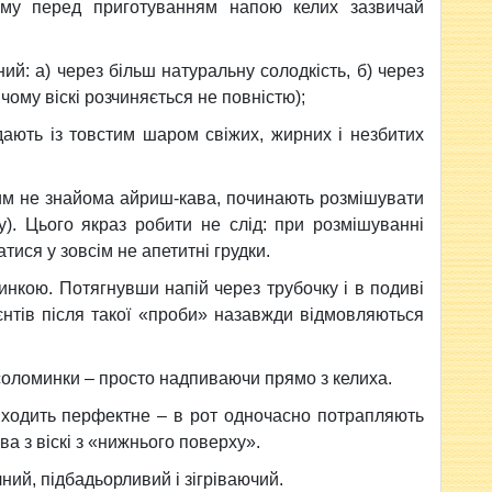
ому перед приготуванням напою келих зазвичай
ий: а) через більш натуральну солодкість, б) через
чому віскі розчиняється не повністю);
ають із товстим шаром свіжих, жирних і незбитих
им не знайома айриш-кава, починають розмішувати
). Цього якраз робити не слід: при розмішуванні
ися у зовсім не апетитні грудки.
инкою. Потягнувши напій через трубочку і в подиві
єнтів після такої «проби» назавжди відмовляються
соломинки – просто надпиваючи прямо з келиха.
иходить перфектне – в рот одночасно потрапляють
ва з віскі з «нижнього поверху».
ий, підбадьорливий і зігріваючий.