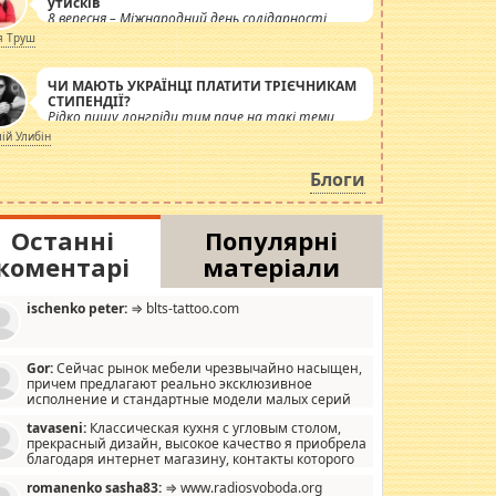
утисків
8 вересня – Міжнародний день солідарності
журналістів.
я Труш
ЧИ МАЮТЬ УКРАЇНЦІ ПЛАТИТИ ТРІЄЧНИКАМ
СТИПЕНДІЇ?
Рідко пишу лонгріди тим паче на такі теми,
але вже просто дістало! Обурюють сьогоднішні
лій Улибін
інсенуації навколо стипендіального питання.
Штучно роздувається ще одна соціальна
Блоги
катастрофа.
Останні
Популярні
коментарі
матеріали
ischenko peter:
⇒ blts-tattoo.com
Gor:
Сейчас рынок мебели чрезвычайно насыщен,
причем предлагают реально эксклюзивное
исполнение и стандартные модели малых серий
хонь, пока видел отличную кухонную мебель по
tavaseni:
Классическая кухня с угловым столом,
зайну, мало походит на стандартные формы, в MebelOk,
прекрасный дизайн, высокое качество я приобрела
еативненько и что главное - со вкусом все в порядке,
благодаря интернет магазину, контакты которого
з ненужных наворотов удорожающих мебель, а это не
 можете просмотреть https://mwood.com.ua.
следний фактор.
romanenko sasha83:
⇒ www.radiosvoboda.org