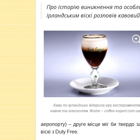
Про історію виникнення та особл
ірландським віскі розповів кавови
Кава по-ірландськи відкрила еру експериментів
кавою та алкоголем. Фото – coffee-expert.com.ua
аеропорту) – друге місце міг би твердо з
віскі з Duty Free.