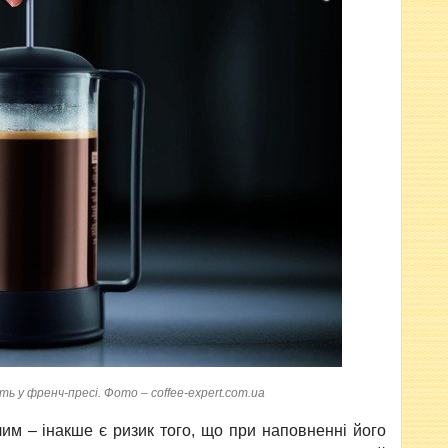
ь у френч-пресі. Фото – coffee-expert.com.ua
им – інакше є ризик того, що при наповненні його