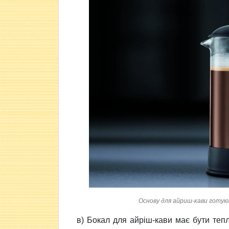
Основу для айриш-кави готуют
в) Бокал для айріш-кави має бути тепл