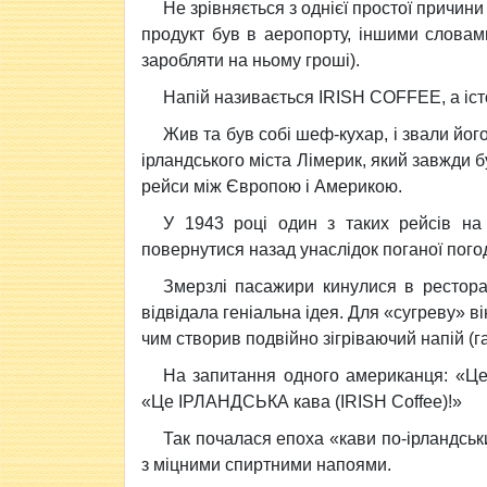
Не зрівняється з однієї простої причини 
продукт був в аеропорту, іншими словами,
заробляти на ньому гроші).
Напій називається IRISH COFFEE, а істо
Жив та був собі шеф-кухар, і звали йо
ірландського міста Лімерик, який завжди 
рейси між Європою і Америкою.
У 1943 році один з таких рейсів н
повернутися назад унаслідок поганої пого
Змерзлі пасажири кинулися в рестора
відвідала геніальна ідея. Для «сугреву» ві
чим створив подвійно зігріваючий напій (га
На запитання одного американця: «Це
«Це ІРЛАНДСЬКА кава (IRISH Coffee)!»
Так почалася епоха «кави по-ірландсь
з міцними спиртними напоями.