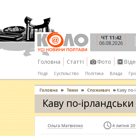
ЧТ 11:42
06.08.2026
Головна
Статті
Фото
Віде
Події
Суспільство
Політика
Влада
Гро
»
»
»
Головна
Теми
Споживач
Каву по-
Каву по-ірландськи
Ольга Матвієнко
4 липня 20