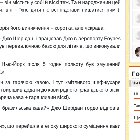
– він містить у собі й віскі теж. Та й народжений цей
 він – їхнє дитя і є всі підстави пишатися ним (і
ро
рія його виникнення – коротка, але яскрава.
се
да
го Джо Шерідан, і працював Джо в аеропорту Foynes
ос
ін
був перевалочною базою для літаків, що виконували
за
тіл
ком
bea
ми
а Нью-Йорк після 5 годин польоту був змушений
tha
на
nig
Г
по
ди.
in 
Sol
н за гарячою кавою. І тут кмітливого шеф-кухаря
Чи 
Ind
gir
н вирішив додати до кави рідного ірландського віскі,
bod
Ні
alw
ряча кава + гарячливий віскі).
Mir
you
Так
 бразильська кава?» Джо Шерідан гордо відповів:
⇒ 
Ще
ки», що перейшла в епоху широкого суміщення кави