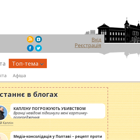
Вхід
Реєстрація
та
Топ-тема
іта
Афіша
станнє в блогах
КАПЛІНУ ПОГРОЖУЮТЬ УБИВСТВОМ
Вранці невідомі підкинули мені картинку-
попередження
ій Каплін
Медіа-консолідація у Полтаві – рецепт проти