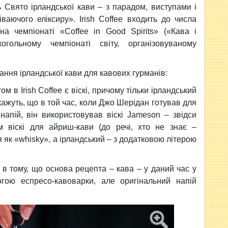
 Свято ірландської кави – з парадом, виступами і
іваючого еліксиру». Irish Coffee входить до числа
на чемпіонаті «Coffee in Good Spirits» («Кава і
огольному чемпіонаті світу, організовуваному
вання ірландської кави для кавових гурманів:
 в Irish Coffee є віскі, причому тільки ірландський
кажуть, що в той час, коли Джо Шерідан готував для
напій, він використовував віскі Jameson – звідси
віскі для айриш-кави (до речі, хто не знає –
 як «whisky», а ірландський – з додатковою літерою
 в тому, що основа рецепта – кава – у даний час у
огою еспресо-кавоварки, але оригінальний напій