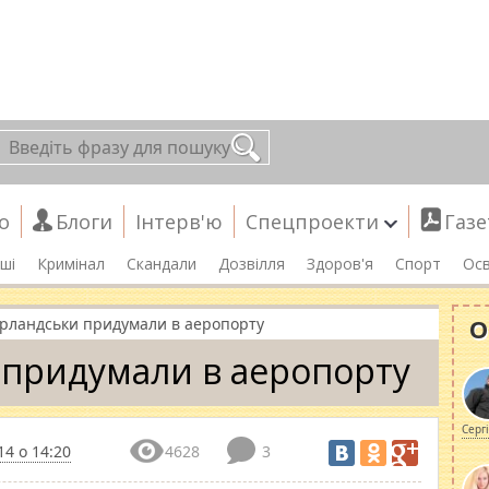
о
Блоги
Інтерв'ю
Спецпроекти
Газе
ші
Кримінал
Скандали
Дозвілля
Здоров'я
Спорт
Осв
О
ірландськи придумали в аеропорту
 придумали в аеропорту
Серг
14 о 14:20
4628
3