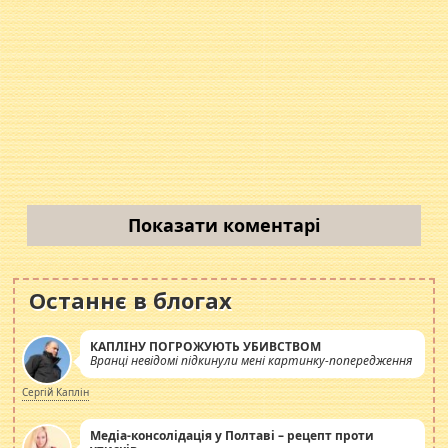
Показати коментарі
Останнє в блогах
КАПЛІНУ ПОГРОЖУЮТЬ УБИВСТВОМ
Вранці невідомі підкинули мені картинку-попередження
Сергій Каплін
Медіа-консолідація у Полтаві – рецепт проти