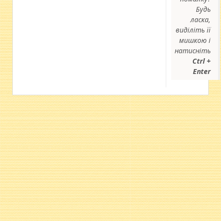
Будь
ласка,
виділіть її
мишкою і
натисніть
Ctrl +
Enter