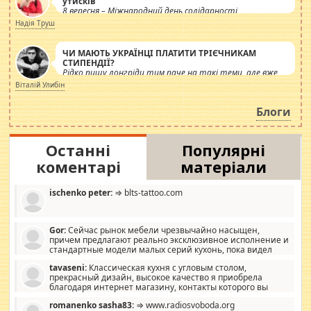
утисків
8 вересня – Міжнародний день солідарності
журналістів.
Надія Труш
ЧИ МАЮТЬ УКРАЇНЦІ ПЛАТИТИ ТРІЄЧНИКАМ
СТИПЕНДІЇ?
Рідко пишу лонгріди тим паче на такі теми, але вже
просто дістало! Обурюють сьогоднішні інсенуації
Віталій Улибін
навколо стипендіального питання. Штучно
роздувається ще одна соціальна катастрофа.
Блоги
Останні
Популярні
коментарі
матеріали
ischenko peter:
⇒ blts-tattoo.com
Gor:
Сейчас рынок мебели чрезвычайно насыщен,
причем предлагают реально эксклюзивное исполнение и
стандартные модели малых серий кухонь, пока видел
отличную кухонную мебель по дизайну, мало походит на
tavaseni:
Классическая кухня с угловым столом,
стандартные формы, в MebelOk, креативненько и что главное -
прекрасный дизайн, высокое качество я приобрела
со вкусом все в порядке, без ненужных наворотов удорожающих
благодаря интернет магазину, контакты которого вы
мебель, а это не последний фактор.
можете просмотреть https://mwood.com.ua.
romanenko sasha83:
⇒ www.radiosvoboda.org