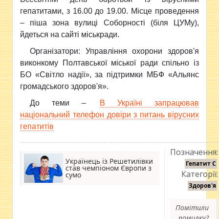
гепатитами,
з 16.00 до 19.00. Місце проведення
– піша зона вулиці Соборності (біля ЦУМу),
йдеться на сайті міськради.
Організатори:
Управління охорони здоров'я
виконкому Полтавської міської ради спільно із
БО «Світло надії», за підтримки МБФ «Альянс
громадського здоров'я».
До теми –
В Україні запрацював
національний телефон довіри з питань вірусних
гепатитів
Позначення:
Українець із Решетилівки
Гепатит С
став чемпіоном Європи з
Категорії:
сумо
Здоров'я
Помітили
помилку?