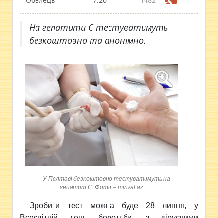
Обелець
17:20
1482
На гепатити С тестуватимуть
безкоштовно та анонімно.
У Полтаві безкоштовно тестуватимуть на
гепатит С. Фото – minval.az
Зробити тест можна буде 28 липня, у
Всесвітній
день боротьби із вірусними