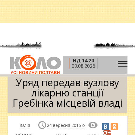
НД 14:20
»
»
»
Головна
Новини
Здоров'я
Уряд передав
09.08.2026
вузлову лікарню станції Гребінка місцевій владі
Уряд передав вузлову
лікарню станції
Гребінка місцевій владі
Юлія
24 вересня 2015 о