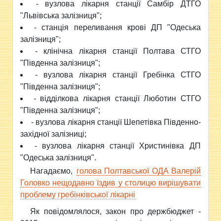
- вузлова лікарня станції Самбір ДТГО
"Львівська залізниця";
- станція переливання крові ДП "Одеська
залізниця";
- клінічна лікарня станції Полтава СТГО
"Південна залізниця";
- вузлова лікарня станції Гребінка СТГО
"Південна залізниця";
- відділкова лікарня станції Люботин СТГО
"Південна залізниця";
- вузлова лікарня станції Шепетівка Південно-
західної залізниці;
- вузлова лікарня станції Христинівка ДП
"Одеська залізниця".
Нагадаємо,
голова Полтавської ОДА Валерій
Головко нещодавно їздив у столицю вирішувати
проблему гребінківської лікарні
Як повідомлялося, закон про держбюджет -