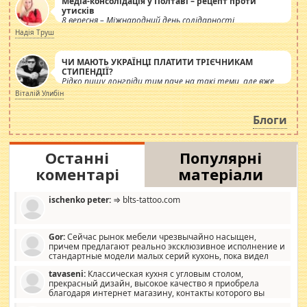
Медіа-консолідація у Полтаві – рецепт проти
утисків
8 вересня – Міжнародний день солідарності
журналістів.
Надія Труш
ЧИ МАЮТЬ УКРАЇНЦІ ПЛАТИТИ ТРІЄЧНИКАМ
СТИПЕНДІЇ?
Рідко пишу лонгріди тим паче на такі теми, але вже
просто дістало! Обурюють сьогоднішні інсенуації
Віталій Улибін
навколо стипендіального питання. Штучно
роздувається ще одна соціальна катастрофа.
Блоги
Останні
Популярні
коментарі
матеріали
ischenko peter:
⇒ blts-tattoo.com
Gor:
Сейчас рынок мебели чрезвычайно насыщен,
причем предлагают реально эксклюзивное исполнение и
стандартные модели малых серий кухонь, пока видел
отличную кухонную мебель по дизайну, мало походит на
tavaseni:
Классическая кухня с угловым столом,
стандартные формы, в MebelOk, креативненько и что главное -
прекрасный дизайн, высокое качество я приобрела
со вкусом все в порядке, без ненужных наворотов удорожающих
благодаря интернет магазину, контакты которого вы
мебель, а это не последний фактор.
можете просмотреть https://mwood.com.ua.