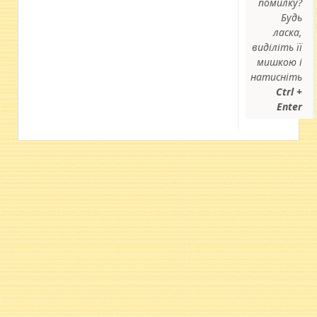
помилку?
Будь
ласка,
виділіть її
мишкою і
натисніть
Ctrl +
Enter