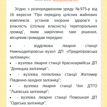
Фото Фото
www.grebenka.com
Згідно з розпорядженням уряду №975-р від
16 вересня "Про передачу цілісних майнових
комплексів установ охорони здоров'я у
власність (спільну власність) територіальних
громад", яким закріплено таке рішення,
місцевим громадам передані:
- відділкова лікарня с
танції
Нижньодніпровськ--вузол ДП «Придніпровська
залізниця»;
- вузлова лікарня станції Красноармійськ ДП
"Донецька залізниця";
- вузлова поліклініка станції Житомир
Південно-західної залізниці";
- вузлова лікарня станції Чоп ДТГО
"Львівська залізниця";
- вузлова лікарня станції Помошная ДП
"Одеська залізниця".