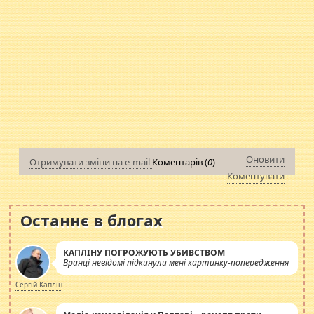
Оновити
Отримувати зміни на e-mail
Коментарів (
0
)
Коментувати
Останнє в блогах
КАПЛІНУ ПОГРОЖУЮТЬ УБИВСТВОМ
Вранці невідомі підкинули мені картинку-попередження
Сергій Каплін