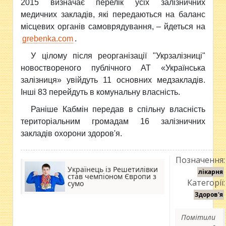
2015 визначає перелік усіх залізничних
медичних закладів, які передаються на баланс
місцевих органів самоврядування, – йдеться на
grebenka.com
.
У цілому після реорганізації "Укрзалізниці"
новоствореного публічного АТ «Українська
залізниця» увійдуть 11 основних медзакладів.
Інші 83 перейдуть в комунальну власність.
Раніше Кабмін передав в спільну власність
територіальним громадам 16 залізничних
закладів охорони здоров'я.
Позначення:
Українець із Решетилівки
лікарня
став чемпіоном Європи з
Категорії:
сумо
Здоров'я
Помітили