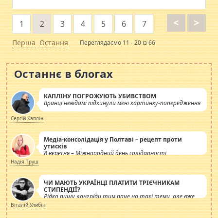
<
>
1
2
3
4
5
6
7
Перша
Остання
Переглядаємо 11 - 20 із 66
Останнє в блогах
КАПЛІНУ ПОГРОЖУЮТЬ УБИВСТВОМ
Вранці невідомі підкинули мені картинку-попередження
Сергій Каплін
Медіа-консолідація у Полтаві – рецепт проти
утисків
8 вересня – Міжнародний день солідарності
журналістів.
Надія Труш
ЧИ МАЮТЬ УКРАЇНЦІ ПЛАТИТИ ТРІЄЧНИКАМ
СТИПЕНДІЇ?
Рідко пишу лонгріди тим паче на такі теми, але вже
просто дістало! Обурюють сьогоднішні інсенуації
Віталій Улибін
навколо стипендіального питання. Штучно
роздувається ще одна соціальна катастрофа.