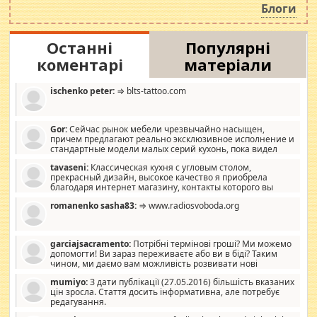
Блоги
Останні
Популярні
коментарі
матеріали
ischenko peter:
⇒ blts-tattoo.com
Gor:
Сейчас рынок мебели чрезвычайно насыщен,
причем предлагают реально эксклюзивное исполнение и
стандартные модели малых серий кухонь, пока видел
отличную кухонную мебель по дизайну, мало походит на
tavaseni:
Классическая кухня с угловым столом,
стандартные формы, в MebelOk, креативненько и что главное -
прекрасный дизайн, высокое качество я приобрела
со вкусом все в порядке, без ненужных наворотов удорожающих
благодаря интернет магазину, контакты которого вы
мебель, а это не последний фактор.
можете просмотреть https://mwood.com.ua.
romanenko sasha83:
⇒ www.radiosvoboda.org
garciajsacramento:
Потрібні термінові гроші? Ми можемо
допомогти! Ви зараз переживаєте або ви в біді? Таким
чином, ми даємо вам можливість розвивати нові
розробки. Як багата людина, я почуваю себе зобов'язаним
mumiyo:
З дати публікації (27.05.2016) більшість вказаних
допомагати людям, які намагаються дати їм шанс. Кожен
цін зросла. Стаття досить інформативна, але потребує
заслуговує на другий шанс, і, оскільки влада не зможе, вони
редагування.
повинні приймати від інших. Для нас нема багато суми, і зрілість
ми визначаємо за взаємною згодою. Ні сюрпризів, ні додаткових