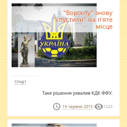
"Ворсклу" знову
"cпустили" на п’яте
місце
Спорт
Таке рішення ухвалив КДК ФФУ.
19 червня 2015
1223