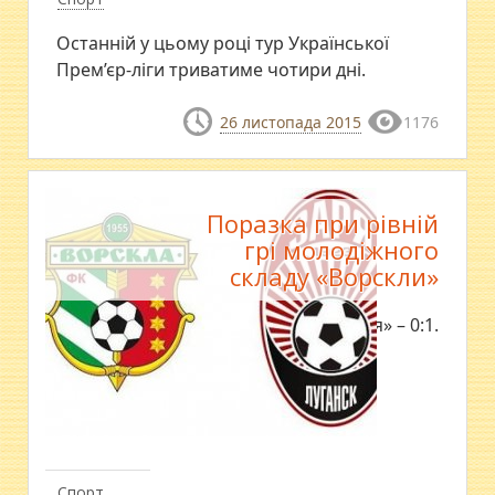
Останній у цьому році тур Української
Прем’єр-ліги триватиме чотири дні.
26 листопада 2015
1176
Поразка при рівній
грі молодіжного
складу «Ворскли»
«Ворскла» – «Зоря» – 0:1.
Спорт