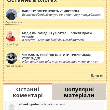
КАПЛІНУ ПОГРОЖУЮТЬ УБИВСТВОМ
Вранці невідомі підкинули мені картинку-попередження
Сергій Каплін
Медіа-консолідація у Полтаві – рецепт проти
утисків
8 вересня – Міжнародний день солідарності
журналістів.
Надія Труш
ЧИ МАЮТЬ УКРАЇНЦІ ПЛАТИТИ ТРІЄЧНИКАМ
СТИПЕНДІЇ?
Рідко пишу лонгріди тим паче на такі теми, але вже
просто дістало! Обурюють сьогоднішні інсенуації
Віталій Улибін
навколо стипендіального питання. Штучно
роздувається ще одна соціальна катастрофа.
Блоги
Останні
Популярні
коментарі
матеріали
ischenko peter:
⇒ blts-tattoo.com