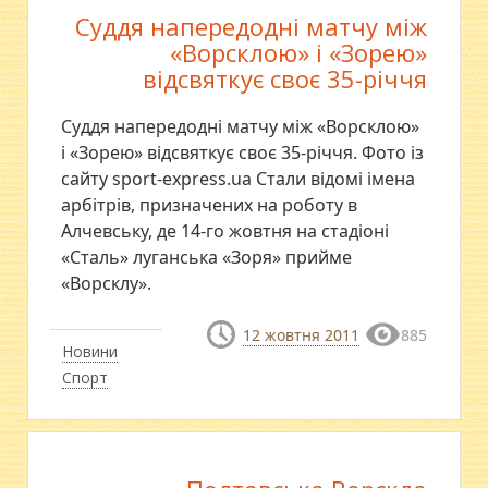
Суддя напередодні матчу між
«Ворсклою» і «Зорею»
відсвяткує своє 35-річчя
Суддя напередодні матчу між «Ворсклою»
і «Зорею» відсвяткує своє 35-річчя. Фото із
сайту sport-express.ua Стали відомі імена
арбітрів, призначених на роботу в
Алчевську, де 14-го жовтня на стадіоні
«Сталь» луганська «Зоря» прийме
«Ворсклу».
12 жовтня 2011
885
Новини
Спорт