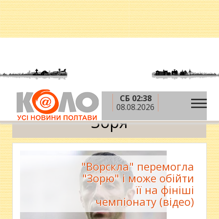
СБ 02:38
»
Головна
Зоря
08.08.2026
Зоря
"Ворскла" перемогла
"Зорю" і може обійти
її на фініші
чемпіонату (відео)