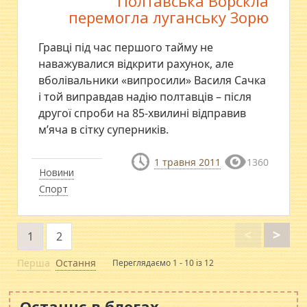
Полтавська Ворскла
перемогла луганську Зорю
Гравці під час першого тайму не
наважувалися відкрити рахунок, але
вболівальники «випросили» Василя Сачка
і той виправдав надію полтавців – після
другої спроби на 85-хвилині відправив
м’яча в сітку суперників.
1 травня 2011
1360
Новини
Спорт
<
>
1
2
Перша
Остання
Переглядаємо 1 - 10 із 12
Останнє в блогах