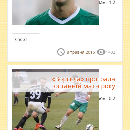
«Зоря» - «Ворскла» - 1:2
Спорт
8 травня 2016
1432
«Ворскла» програла
останній матч року
«Ворскла» - «Зоря» - 0:2