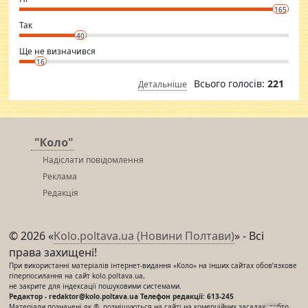
conscious in order to keep yourself fit and regularly go to the health
165
club.
⇒ sakshimirchandani.com
Так
40
Ще не визначився
16
Всього голосів:
221
Детальніше
"Коло"
Надіслати повідомлення
Реклама
Редакція
© 2026 «
Kolo.poltava.ua (Новини Полтави)
» - Всі
права захищені!
При використанні матеріалів інтернет-видання «Коло» на інших сайтах обов’язкове
гіперпосилання на сайт kolo.poltava.ua,
не закрите для індексації пошуковими системами.
Редактор - redaktor@kolo.poltava.ua Телефон редакції: 613-245
Матеріали позначені як ®, розміщуються на сайті на комерційних засадах, тобто