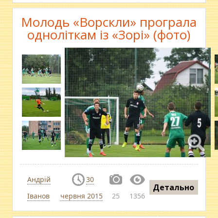
Молодь «Ворскли» програла
одноліткам із «Зорі» (фото)
Андрій
30
Детально
Іванов
червня 2015
25
1356