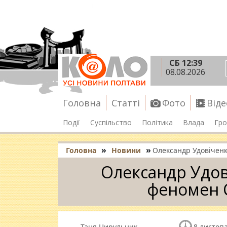
СБ 12:39
08.08.2026
Головна
Статті
Фото
Віде
Події
Суспільство
Політика
Влада
Гро
»
»
Головна
Новини
Олександр Удовіченк
Олександр Удов
феномен С
Таня Цирульник
8 листопа