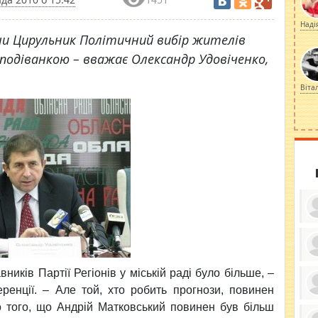
Наді
и Цирульник Політичний вибір жителів
подіванкою – вважає Олександр Удовіченко,
Віта
ку
ників Партії Регіонів у міській раді було більше, –
ди
кр
еренції. – Але той, хто робить прогнози, повинен
бе
вы
по
до того, що Андрій Матковський повинен був більш