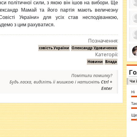
си політичної сили, з якою він ішов на вибори. Ще
ександр Мамай та його партія мають величезну
овісті України» для усіх став несподіванкою,
удемо з цим рахуватися.
ро
се
да
Позначення:
ос
ін
совість України
Олександр Удовиченко
за
тіл
Категорії:
ком
bea
ми
Новини
Влада
tha
на
nig
Г
по
in 
Помітили помилку?
Sol
Чи 
Будь ласка, виділіть її мишкою і натисніть
Ctrl +
Ind
gir
Enter
bod
Ні
alw
Mir
you
Так
⇒ 
Ще