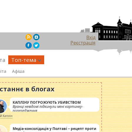
Вхід
Реєстрація
та
Топ-тема
іта
Афіша
станнє в блогах
КАПЛІНУ ПОГРОЖУЮТЬ УБИВСТВОМ
Вранці невідомі підкинули мені картинку-
попередження
ій Каплін
Медіа-консолідація у Полтаві – рецепт проти