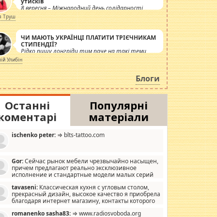
утисків
8 вересня – Міжнародний день солідарності
журналістів.
я Труш
ЧИ МАЮТЬ УКРАЇНЦІ ПЛАТИТИ ТРІЄЧНИКАМ
СТИПЕНДІЇ?
Рідко пишу лонгріди тим паче на такі теми,
але вже просто дістало! Обурюють сьогоднішні
лій Улибін
інсенуації навколо стипендіального питання.
Штучно роздувається ще одна соціальна
Блоги
катастрофа.
Останні
Популярні
коментарі
матеріали
ischenko peter:
⇒ blts-tattoo.com
Gor:
Сейчас рынок мебели чрезвычайно насыщен,
причем предлагают реально эксклюзивное
исполнение и стандартные модели малых серий
хонь, пока видел отличную кухонную мебель по
tavaseni:
Классическая кухня с угловым столом,
зайну, мало походит на стандартные формы, в MebelOk,
прекрасный дизайн, высокое качество я приобрела
еативненько и что главное - со вкусом все в порядке,
благодаря интернет магазину, контакты которого
з ненужных наворотов удорожающих мебель, а это не
 можете просмотреть https://mwood.com.ua.
следний фактор.
romanenko sasha83:
⇒ www.radiosvoboda.org