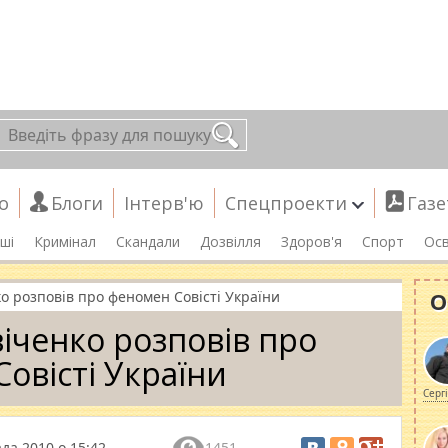
о
Блоги
Інтерв'ю
Спецпроекти
Газе
ші
Кримінал
Скандали
Дозвілля
Здоров'я
Спорт
Осв
О
о розповів про феномен Совісті України
іченко розповів про
овісті України
Серг
да 2010 о 15:42
1451