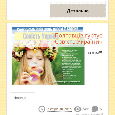
Детально
Полтавців гуртує
«Совість України»
Святкуємо Іллів день разом!!!
Новини
2 серпня 2015
2491
5
на правах реклами ®