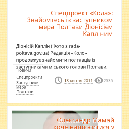
Спецпроект «Кола»:
Знайомтесь із заступником
мера Полтави Діонісієм
Капліним
Діонісій Каплін (Фото з rada-
poltava.gov.ua) Редакція «Коло»
продовжує знайомити полтавців із
заступниками міського голови Полтави.
Новини
Спецпроекти
13 квітня 2011
2535
Заступники
мера
Полтави
Олександр Мамай
хоче напроситися у