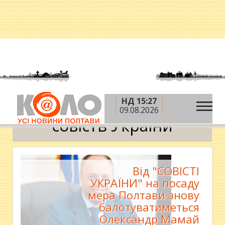
НД 15:27
»
Головна
совість України
09.08.2026
совість України
Від "СОВІСТІ
УКРАЇНИ" на посаду
мера Полтави знову
балотуватиметься
Олександр Мамай