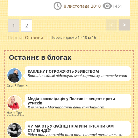
8 листопада 2010
1451
<
>
1
2
Перша
Остання
Переглядаємо 1 - 10 із 16
Останнє в блогах
КАПЛІНУ ПОГРОЖУЮТЬ УБИВСТВОМ
Вранці невідомі підкинули мені картинку-попередження
Сергій Каплін
Медіа-консолідація у Полтаві – рецепт проти
утисків
8 вересня – Міжнародний день солідарності
журналістів.
Надія Труш
ЧИ МАЮТЬ УКРАЇНЦІ ПЛАТИТИ ТРІЄЧНИКАМ
СТИПЕНДІЇ?
Рідко пишу лонгріди тим паче на такі теми, але вже