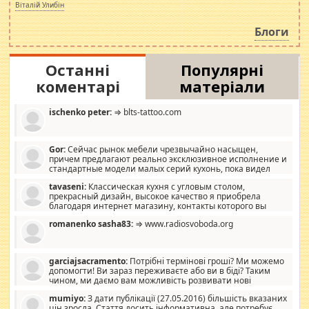
просто дістало! Обурюють сьогоднішні інсенуації
Віталій Улибін
навколо стипендіального питання. Штучно
роздувається ще одна соціальна катастрофа.
Блоги
Останні
Популярні
коментарі
матеріали
ischenko peter:
⇒ blts-tattoo.com
Gor:
Сейчас рынок мебели чрезвычайно насыщен,
причем предлагают реально эксклюзивное исполнение и
стандартные модели малых серий кухонь, пока видел
отличную кухонную мебель по дизайну, мало походит на
tavaseni:
Классическая кухня с угловым столом,
стандартные формы, в MebelOk, креативненько и что главное -
прекрасный дизайн, высокое качество я приобрела
со вкусом все в порядке, без ненужных наворотов удорожающих
благодаря интернет магазину, контакты которого вы
мебель, а это не последний фактор.
можете просмотреть https://mwood.com.ua.
romanenko sasha83:
⇒ www.radiosvoboda.org
garciajsacramento:
Потрібні термінові гроші? Ми можемо
допомогти! Ви зараз переживаєте або ви в біді? Таким
чином, ми даємо вам можливість розвивати нові
розробки. Як багата людина, я почуваю себе зобов'язаним
mumiyo:
З дати публікації (27.05.2016) більшість вказаних
допомагати людям, які намагаються дати їм шанс. Кожен
цін зросла. Стаття досить інформативна, але потребує