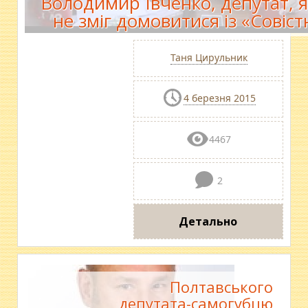
Володимир Івченко, депутат, 
не зміг домовитися із «Совіс
Таня Цирульник
4 березня 2015
4467
2
Детально
Полтавського
депутата-самогубцю