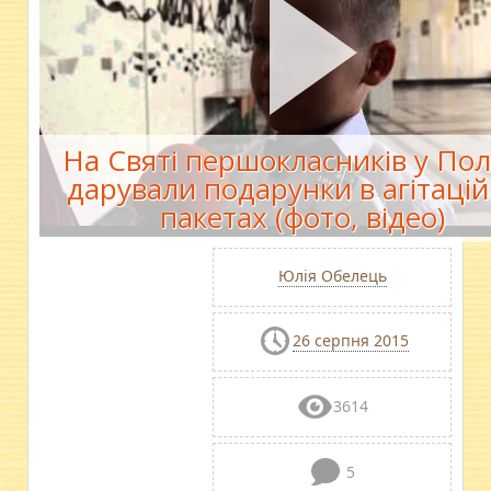
На Святі першокласників у Пол
дарували подарунки в агітаці
пакетах (фото, відео)
Юлія Обелець
26 серпня 2015
3614
5