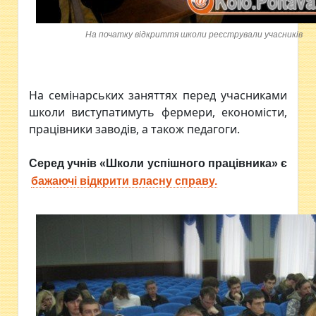
На початку відкриття школи реєстрували учасників
На семінарських заняттях перед учасниками
школи виступатимуть фермери, економісти,
працівники заводів, а також педагоги.
Серед учнів «Школи успішного працівника» є
бажаючі відкрити власну справу.