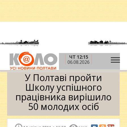
ЧТ 12:15
»
»
Головна
Новини
У Полтаві пройти Школу
06.08.2026
успішного працівника вирішило 50 молодих осіб
У Полтаві пройти
Школу успішного
працівника вирішило
50 молодих осіб