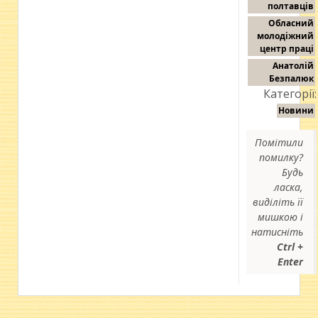
полтавців
Обласний
молодіжний
центр праці
Анатолій
Безпалюк
Категорії:
Новини
Помітили
помилку?
Будь
ласка,
виділіть її
мишкою і
натисніть
Ctrl +
Enter