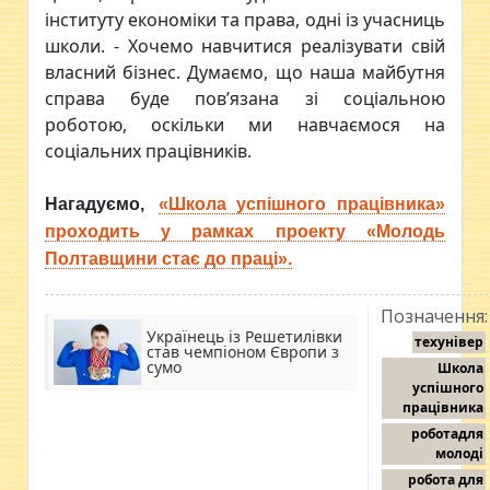
інституту економіки та права, одні із учасниць
школи. - Хочемо навчитися реалізувати свій
власний бізнес. Думаємо, що наша майбутня
справа буде пов’язана зі соціальною
роботою, оскільки ми навчаємося на
соціальних працівників.
Нагадуємо,
«Школа успішного працівника»
проходить у рамках проекту «Молодь
Полтавщини стає до праці».
Позначення:
Українець із Решетилівки
техунівер
став чемпіоном Європи з
сумо
Школа
успішного
працівника
роботадля
молоді
робота для