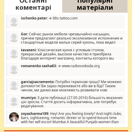
Останні
Популярні
коментарі
матеріали
ischenko peter:
⇒ blts-tattoo.com
Gor:
Сейчас рынок мебели чрезвычайно насыщен,
причем предлагают реально эксклюзивное исполнение и
стандартные модели малых серий кухонь, пока видел
отличную кухонную мебель по дизайну, мало походит на
tavaseni:
Классическая кухня с угловым столом,
стандартные формы, в MebelOk, креативненько и что главное -
прекрасный дизайн, высокое качество я приобрела
со вкусом все в порядке, без ненужных наворотов удорожающих
благодаря интернет магазину, контакты которого вы
мебель, а это не последний фактор.
можете просмотреть https://mwood.com.ua.
romanenko sasha83:
⇒ www.radiosvoboda.org
garciajsacramento:
Потрібні термінові гроші? Ми можемо
допомогти! Ви зараз переживаєте або ви в біді? Таким
чином, ми даємо вам можливість розвивати нові
розробки. Як багата людина, я почуваю себе зобов'язаним
mumiyo:
З дати публікації (27.05.2016) більшість вказаних
допомагати людям, які намагаються дати їм шанс. Кожен
цін зросла. Стаття досить інформативна, але потребує
заслуговує на другий шанс, і, оскільки влада не зможе, вони
редагування.
повинні приймати від інших. Для нас нема багато суми, і зрілість
ми визначаємо за взаємною згодою. Ні сюрпризів, ні додаткових
zoyasharma189:
Hey! Are you feeling lonely? And night clubs,
витрат, а тільки узгоджених сум і нічого іншого. Не чекайте і не
bars, sightseeing, romantic dinner or to spend leisure time
коментуйте цей пост. Введіть суму, яку ви хочете подати, і ми
with her will escort Mumbai A beautiful Punjabi women than
зв'яжемося з вами з усіма варіантами. зв'яжіться з нами
sexy escort companion in arms that you guys feel like 5 star luxury
сьогодні на garciajsacramento@gmail.com Вам потрібні термінові
hotel had to spend the night in their search for loved solitaire free
гроші? Ми можемо допомогти!