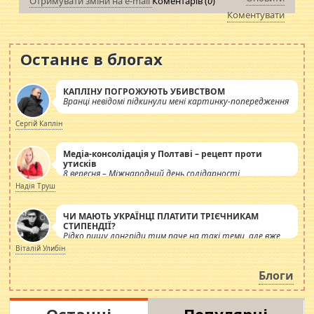
Отримувати зміни на e-mail
Коментарів (
0
)
Коментувати
Останнє в блогах
КАПЛІНУ ПОГРОЖУЮТЬ УБИВСТВОМ
Вранці невідомі підкинули мені картинку-попередження
Сергій Каплін
Медіа-консолідація у Полтаві – рецепт проти
утисків
8 вересня – Міжнародний день солідарності
журналістів.
Надія Труш
ЧИ МАЮТЬ УКРАЇНЦІ ПЛАТИТИ ТРІЄЧНИКАМ
СТИПЕНДІЇ?
Рідко пишу лонгріди тим паче на такі теми, але вже
просто дістало! Обурюють сьогоднішні інсенуації
Віталій Улибін
навколо стипендіального питання. Штучно
роздувається ще одна соціальна катастрофа.
Блоги