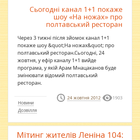
Сьогодні канал 1+1 покаже
шоу «На ножах» про
полтавський ресторан
Через 3 тижні після зйомок канал 1+1
покаже шоу &quot;На ножах&quot; про
полтавський ресторан.Сьогодні, 24
жовтня, у ефір каналу 1+1 вийде
програма, у якій Арам Мнацаканов буде
змінювати відомий полтавський
ресторан.
24 жовтня 2012
1903
Новини
Дозвілля
Мітинг жителів Леніна 104: