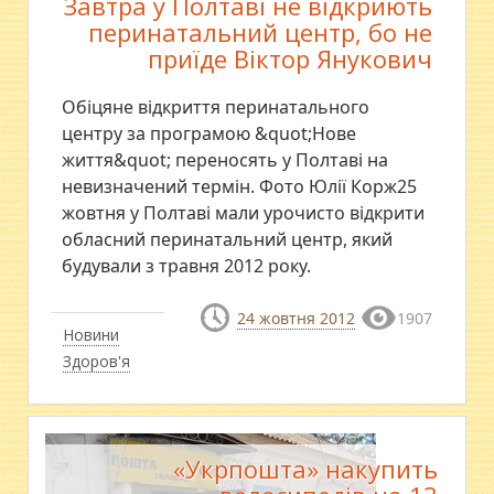
Завтра у Полтаві не відкриють
перинатальний центр, бо не
приїде Віктор Янукович
Обіцяне відкриття перинатального
центру за програмою &quot;Нове
життя&quot; переносять у Полтаві на
невизначений термін. Фото Юлії Корж25
жовтня у Полтаві мали урочисто відкрити
обласний перинатальний центр, який
будували з травня 2012 року.
24 жовтня 2012
1907
Новини
Здоров'я
«Укрпошта» накупить