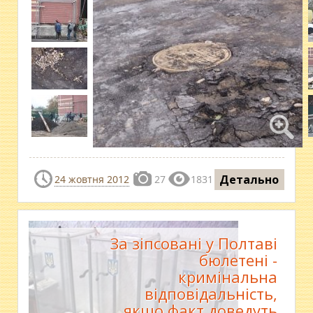
Детально
24 жовтня 2012
27
1831
За зіпсовані у Полтаві
бюлетені -
кримінальна
відповідальність,
якщо факт доведуть