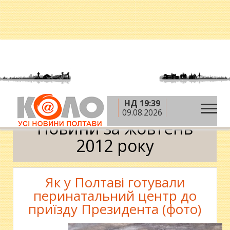
НД 19:39
»
»
Головна
2012 рік
жовтень
Календар
09.08.2026
Новини за жовтень
2012 року
Як у Полтаві готували
перинатальний центр до
приїзду Президента (фото)