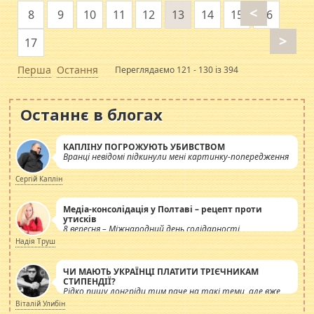
<
8
9
10
11
12
13
14
15
16
>
17
Перша
Остання
Переглядаємо 121 - 130 із 394
Останнє в блогах
КАПЛІНУ ПОГРОЖУЮТЬ УБИВСТВОМ
Вранці невідомі підкинули мені картинку-попередження
Сергій Каплін
Медіа-консолідація у Полтаві – рецепт проти
утисків
8 вересня – Міжнародний день солідарності
журналістів.
Надія Труш
ЧИ МАЮТЬ УКРАЇНЦІ ПЛАТИТИ ТРІЄЧНИКАМ
СТИПЕНДІЇ?
Рідко пишу лонгріди тим паче на такі теми, але вже
просто дістало! Обурюють сьогоднішні інсенуації
Віталій Улибін
навколо стипендіального питання. Штучно