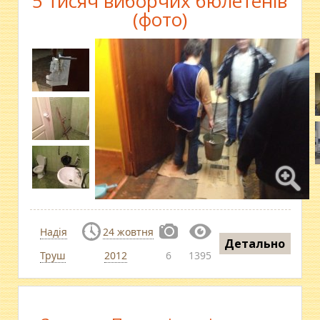
5 тисяч виборчих бюлетенів
(фото)
Надія
24 жовтня
Детально
Труш
2012
6
1395