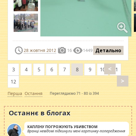
Детально
28 жовтня 2012
16
1449
<
3
4
5
6
7
8
9
10
11
>
12
Перша
Остання
Переглядаємо 71 - 80 із 394
Останнє в блогах
КАПЛІНУ ПОГРОЖУЮТЬ УБИВСТВОМ
Вранці невідомі підкинули мені картинку-попередження