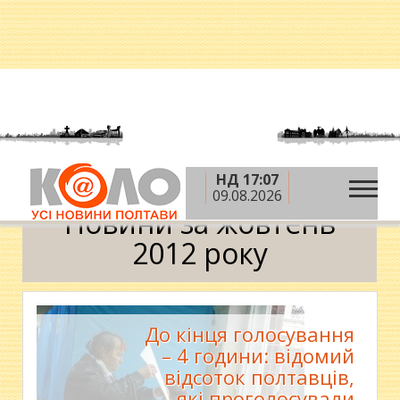
НД 17:07
»
»
Головна
2012 рік
жовтень
Календар
09.08.2026
Новини за жовтень
2012 року
До кінця голосування
– 4 години: відомий
відсоток полтавців,
які проголосували