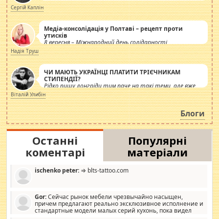
Сергій Каплін
Медіа-консолідація у Полтаві – рецепт проти
утисків
8 вересня – Міжнародний день солідарності
журналістів.
Надія Труш
ЧИ МАЮТЬ УКРАЇНЦІ ПЛАТИТИ ТРІЄЧНИКАМ
СТИПЕНДІЇ?
Рідко пишу лонгріди тим паче на такі теми, але вже
просто дістало! Обурюють сьогоднішні інсенуації
Віталій Улибін
навколо стипендіального питання. Штучно
роздувається ще одна соціальна катастрофа.
Блоги
Останні
Популярні
коментарі
матеріали
ischenko peter:
⇒ blts-tattoo.com
Gor:
Сейчас рынок мебели чрезвычайно насыщен,
причем предлагают реально эксклюзивное исполнение и
стандартные модели малых серий кухонь, пока видел
отличную кухонную мебель по дизайну, мало походит на