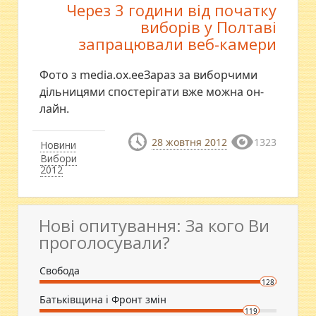
Через 3 години від початку
виборів у Полтаві
запрацювали веб-камери
Фото з media.ox.eeЗараз за виборчими
дільницями спостерігати вже можна он-
лайн.
28 жовтня 2012
1323
Новини
Вибори
2012
Нові опитування: За кого Ви
проголосували?
Свобода
128
Батьківщина і Фронт змін
119