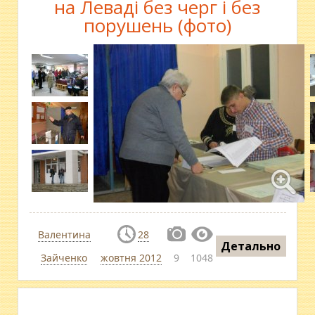
на Леваді без черг і без
порушень (фото)
Валентина
28
Детально
Зайченко
жовтня 2012
9
1048