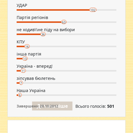
УДАР
102
Партія регіонів
63
не ходив\\не піду на вибори
36
КПУ
16
інша партія
13
Україна - вперед!
11
зіпсував бюлетень
7
Наша Україна
6
Детальніше
Всього голосів:
501
Завершено: 28.10.2012