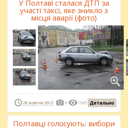
У Полтаві сталася ДТП за
участі таксі, яке зникло з
місця аварії (фото)
Детально
28 жовтня 2012
6
1585
Полтавці голосують: вибори