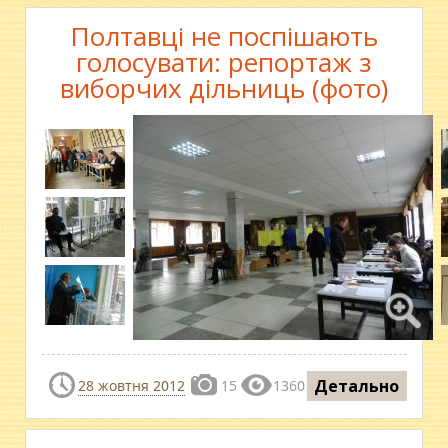
Полтавці не поспішають
голосувати: репортаж з
виборчих дільниць (фото)
Детально
28 жовтня 2012
15
1360