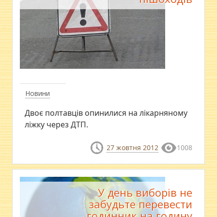
Новини
Двоє полтавців опинилися на лікарняному
ліжку через ДТП.
27 жовтня 2012
1008
У день виборів не
забудьте перевести
годинник на годину