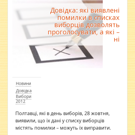
Довідка: які виявлені
помилки в списках
виборців дозволять
проголосувати, а які –
ні
Новини
Довідка
Вибори
2012
Полтавці, які в день виборів, 28 жовтня,
виявили, що їх дані у списку виборців
містять помилки – можуть їх виправити.