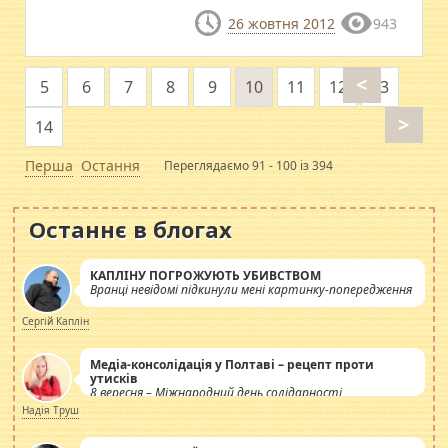
26 жовтня 2012
943
<
5
6
7
8
9
10
11
12
13
>
14
Перша
Остання
Переглядаємо 91 - 100 із 394
Останнє в блогах
КАПЛІНУ ПОГРОЖУЮТЬ УБИВСТВОМ
Вранці невідомі підкинули мені картинку-попередження
Сергій Каплін
Медіа-консолідація у Полтаві – рецепт проти
утисків
8 вересня – Міжнародний день солідарності
журналістів.
Надія Труш