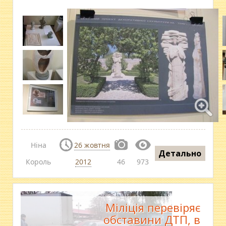
Ніна
26 жовтня
Детально
Король
2012
46
973
Міліція перевіряє
обставини ДТП, в