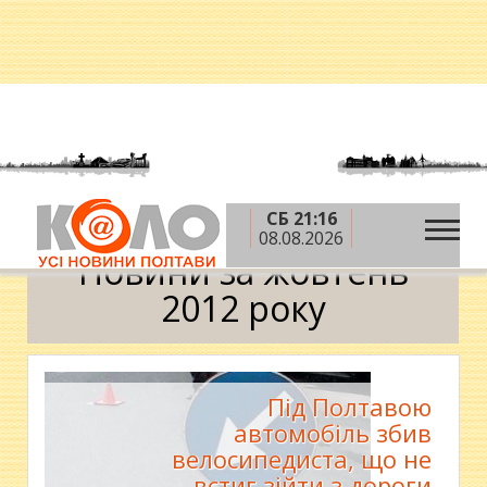
СБ 21:16
»
»
Головна
2012 рік
жовтень
Календар
08.08.2026
Новини за жовтень
2012 року
Під Полтавою
автомобіль збив
велосипедиста, що не
встиг зійти з дороги