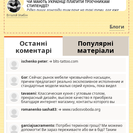
ЧИ МАЮТЬ УКРАЇНЦІ ПЛАТИТИ ТРІЄЧНИКАМ
СТИПЕНДІЇ?
Рідко пишу лонгріди тим паче на такі теми, але вже
просто дістало! Обурюють сьогоднішні інсенуації
Віталій Улибін
навколо стипендіального питання. Штучно
роздувається ще одна соціальна катастрофа.
Блоги
Останні
Популярні
коментарі
матеріали
ischenko peter:
⇒ blts-tattoo.com
Gor:
Сейчас рынок мебели чрезвычайно насыщен,
причем предлагают реально эксклюзивное исполнение и
стандартные модели малых серий кухонь, пока видел
отличную кухонную мебель по дизайну, мало походит на
tavaseni:
Классическая кухня с угловым столом,
стандартные формы, в MebelOk, креативненько и что главное -
прекрасный дизайн, высокое качество я приобрела
со вкусом все в порядке, без ненужных наворотов удорожающих
благодаря интернет магазину, контакты которого вы
мебель, а это не последний фактор.
можете просмотреть https://mwood.com.ua.
romanenko sasha83:
⇒ www.radiosvoboda.org
garciajsacramento:
Потрібні термінові гроші? Ми можемо
допомогти! Ви зараз переживаєте або ви в біді? Таким