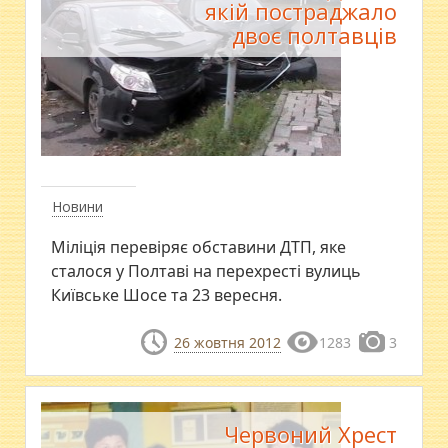
якій постраджало
двоє полтавців
Новини
Міліція перевіряє обставини ДТП, яке
сталося у Полтаві на перехресті вулиць
Київське Шосе та 23 вересня.
26 жовтня 2012
1283
3
Червоний Хрест