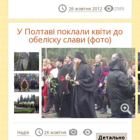
26 жовтня 2012
2589
У Полтаві поклали квіти до
обеліску слави (фото)
Надія
26 жовтня
Детально