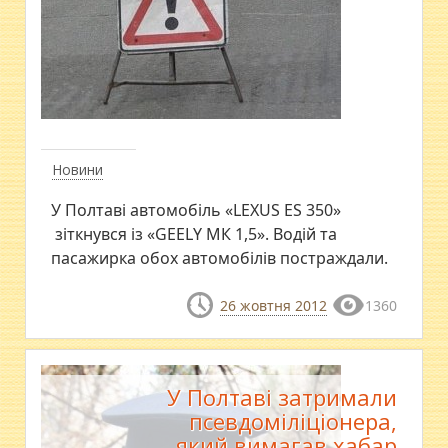
Новини
У Полтаві автомобіль «LEXUS ES 350»
зіткнувся із «GEELY МК 1,5». Водій та
пасажирка обох автомобілів постраждали.
26 жовтня 2012
1360
У Полтаві затримали
псевдоміліціонера,
який вимагав хабар