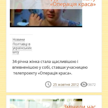
«Операція краса»
Новини
Полтавці в
українських
шоу
34-річна жінка стала щасливішою і
впевненішою у собі, ставши учасницею
телепроекту «Операція краса».
25 жовтня 2012
3672
Змінили час