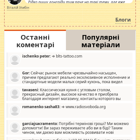
Рідко пишу лонгріди тим паче на такі теми, але вже
просто дістало! Обурюють сьогоднішні інсенуації
Віталій Улибін
навколо стипендіального питання. Штучно
роздувається ще одна соціальна катастрофа.
Блоги
Останні
Популярні
коментарі
матеріали
ischenko peter:
⇒ blts-tattoo.com
Gor:
Сейчас рынок мебели чрезвычайно насыщен,
причем предлагают реально эксклюзивное исполнение и
стандартные модели малых серий кухонь, пока видел
отличную кухонную мебель по дизайну, мало походит на
tavaseni:
Классическая кухня с угловым столом,
стандартные формы, в MebelOk, креативненько и что главное -
прекрасный дизайн, высокое качество я приобрела
со вкусом все в порядке, без ненужных наворотов удорожающих
благодаря интернет магазину, контакты которого вы
мебель, а это не последний фактор.
можете просмотреть https://mwood.com.ua.
romanenko sasha83:
⇒ www.radiosvoboda.org
garciajsacramento:
Потрібні термінові гроші? Ми можемо
допомогти! Ви зараз переживаєте або ви в біді? Таким
чином, ми даємо вам можливість розвивати нові
розробки. Як багата людина, я почуваю себе зобов'язаним