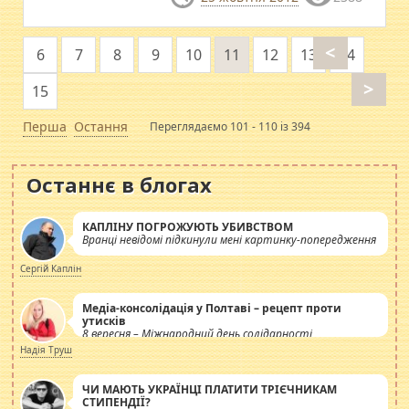
<
6
7
8
9
10
11
12
13
14
>
15
Перша
Остання
Переглядаємо 101 - 110 із 394
Останнє в блогах
КАПЛІНУ ПОГРОЖУЮТЬ УБИВСТВОМ
Вранці невідомі підкинули мені картинку-попередження
Сергій Каплін
Медіа-консолідація у Полтаві – рецепт проти
утисків
8 вересня – Міжнародний день солідарності
журналістів.
Надія Труш
ЧИ МАЮТЬ УКРАЇНЦІ ПЛАТИТИ ТРІЄЧНИКАМ
СТИПЕНДІЇ?