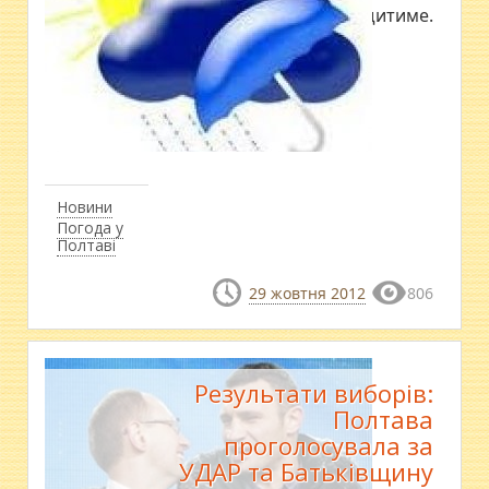
29 жовтня у місті дощитиме.
Новини
Погода у
Полтаві
29 жовтня 2012
806
Результати виборів:
Полтава
проголосувала за
УДАР та Батьківщину