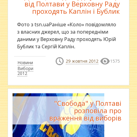
від Полтави у Верховну Раду
проходять Каплін і Бублик
Фото з tsn.uaРаніше «Коло» повідомляло
з власних джерел, що за попередніми
даними у Верховну Раду проходять Юрій
Бублик та Сергій Каплін.
29 жовтня 2012
1575
Новини
Вибори
2012
"Свобода" у Полтаві
розповіла про
враження від виборів