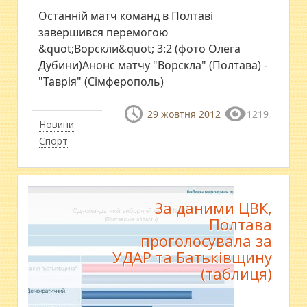
Останній матч команд в Полтаві
завершився перемогою
&quot;Ворскли&quot; 3:2 (фото Олега
Дубини)Анонс матчу "Ворскла" (Полтава) -
"Таврія" (Сімферополь)
29 жовтня 2012
1219
Новини
Спорт
За даними ЦВК,
Полтава
проголосувала за
УДАР та Батьківщину
(таблиця)