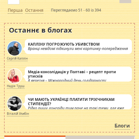
Перша
Остання
Переглядаємо 51 - 60 із 394
Останнє в блогах
КАПЛІНУ ПОГРОЖУЮТЬ УБИВСТВОМ
Вранці невідомі підкинули мені картинку-попередження
Сергій Каплін
Медіа-консолідація у Полтаві – рецепт проти
утисків
8 вересня – Міжнародний день солідарності
журналістів.
Надія Труш
ЧИ МАЮТЬ УКРАЇНЦІ ПЛАТИТИ ТРІЄЧНИКАМ
СТИПЕНДІЇ?
Рідко пишу лонгріди тим паче на такі теми, але вже
просто дістало! Обурюють сьогоднішні інсенуації
Віталій Улибін
навколо стипендіального питання. Штучно
роздувається ще одна соціальна катастрофа.
Блоги