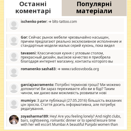
Останні
Популярні
коментарі
матеріали
ischenko peter:
⇒ blts-tattoo.com
Gor:
Сейчас рынок мебели чрезвычайно насыщен,
причем предлагают реально эксклюзивное исполнение и
стандартные модели малых серий кухонь, пока видел
отличную кухонную мебель по дизайну, мало походит на
tavaseni:
Классическая кухня с угловым столом,
стандартные формы, в MebelOk, креативненько и что главное -
прекрасный дизайн, высокое качество я приобрела
со вкусом все в порядке, без ненужных наворотов удорожающих
благодаря интернет магазину, контакты которого вы
мебель, а это не последний фактор.
можете просмотреть https://mwood.com.ua.
romanenko sasha83:
⇒ www.radiosvoboda.org
garciajsacramento:
Потрібні термінові гроші? Ми можемо
допомогти! Ви зараз переживаєте або ви в біді? Таким
чином, ми даємо вам можливість розвивати нові
розробки. Як багата людина, я почуваю себе зобов'язаним
mumiyo:
З дати публікації (27.05.2016) більшість вказаних
допомагати людям, які намагаються дати їм шанс. Кожен
цін зросла. Стаття досить інформативна, але потребує
заслуговує на другий шанс, і, оскільки влада не зможе, вони
редагування.
повинні приймати від інших. Для нас нема багато суми, і зрілість
ми визначаємо за взаємною згодою. Ні сюрпризів, ні додаткових
zoyasharma189:
Hey! Are you feeling lonely? And night clubs,
витрат, а тільки узгоджених сум і нічого іншого. Не чекайте і не
bars, sightseeing, romantic dinner or to spend leisure time
коментуйте цей пост. Введіть суму, яку ви хочете подати, і ми
with her will escort Mumbai A beautiful Punjabi women than
зв'яжемося з вами з усіма варіантами. зв'яжіться з нами
sexy escort companion in arms that you guys feel like 5 star luxury
сьогодні на garciajsacramento@gmail.com Вам потрібні термінові