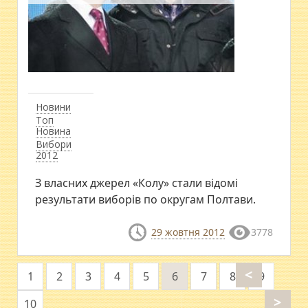
Новини
Топ
Новина
Вибори
2012
З власних джерел «Колу» стали відомі
результати виборів по округам Полтави.
29 жовтня 2012
3778
<
1
2
3
4
5
6
7
8
9
>
10