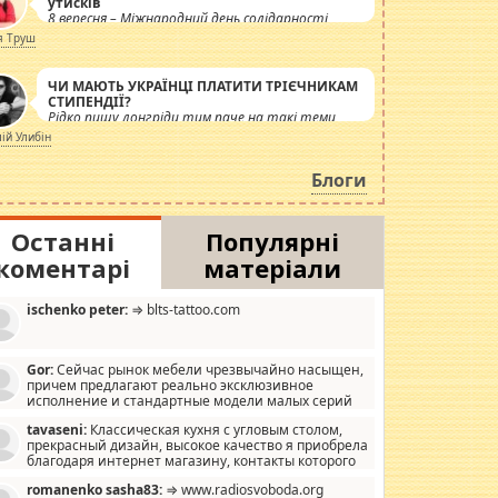
утисків
8 вересня – Міжнародний день солідарності
журналістів.
я Труш
ЧИ МАЮТЬ УКРАЇНЦІ ПЛАТИТИ ТРІЄЧНИКАМ
СТИПЕНДІЇ?
Рідко пишу лонгріди тим паче на такі теми,
але вже просто дістало! Обурюють сьогоднішні
лій Улибін
інсенуації навколо стипендіального питання.
Штучно роздувається ще одна соціальна
Блоги
катастрофа.
Останні
Популярні
коментарі
матеріали
ischenko peter:
⇒ blts-tattoo.com
Gor:
Сейчас рынок мебели чрезвычайно насыщен,
причем предлагают реально эксклюзивное
исполнение и стандартные модели малых серий
хонь, пока видел отличную кухонную мебель по
tavaseni:
Классическая кухня с угловым столом,
зайну, мало походит на стандартные формы, в MebelOk,
прекрасный дизайн, высокое качество я приобрела
еативненько и что главное - со вкусом все в порядке,
благодаря интернет магазину, контакты которого
з ненужных наворотов удорожающих мебель, а это не
 можете просмотреть https://mwood.com.ua.
следний фактор.
romanenko sasha83:
⇒ www.radiosvoboda.org