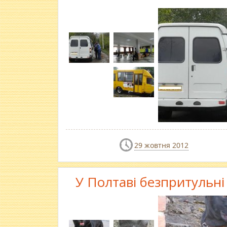
29 жовтня 2012
У Полтаві безпритульн