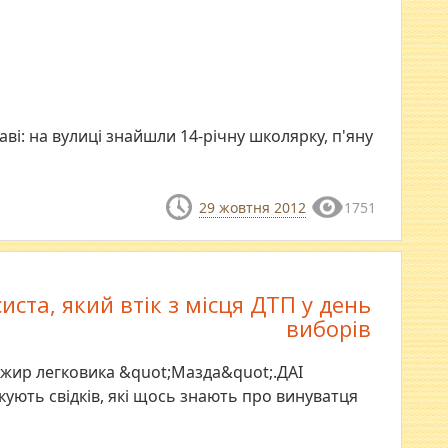
аві: на вулиці знайшли 14-річну школярку, п'яну
29 жовтня 2012
1751
ста, який втік з місця ДТП у день
виборів
сажир легковика &quot;Мазда&quot;.ДАІ
ують свідків, які щось знають про винуватця