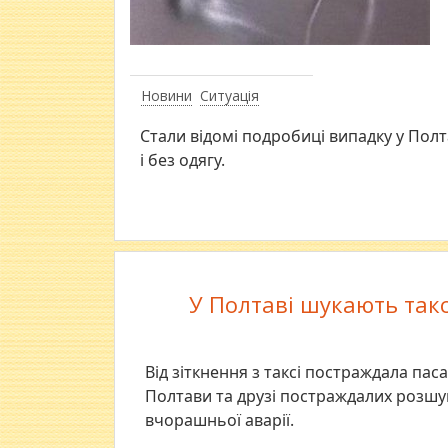
Новини
Ситуація
Стали відомі подробиці випадку у Полт
і без одягу.
У Полтаві шукають такси
Від зіткнення з таксі постраждала па
Полтави та друзі постраждалих розшук
вчорашньої аварії.