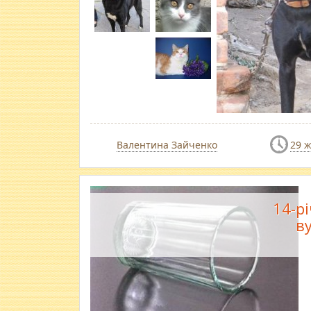
Валентина Зайченко
29 
14-р
в