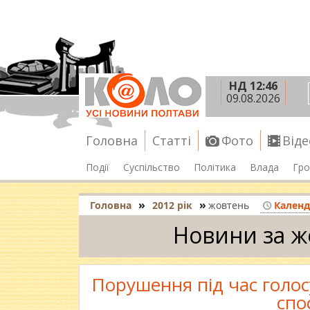
НД 12:46
09.08.2026
Головна
Статті
Фото
Віде
Події
Суспільство
Політика
Влада
Гро
»
»
Головна
2012 рік
жовтень
Календ
Новини за ж
Порушення під час голосу
спо