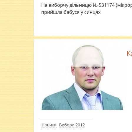
На виборчу дільницю № 531174 (мікро
прийшла бабуся у синцях.
К
Новини
Вибори 2012