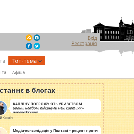
Вхід
Реєстрація
та
Топ-тема
іта
Афіша
станнє в блогах
КАПЛІНУ ПОГРОЖУЮТЬ УБИВСТВОМ
Вранці невідомі підкинули мені картинку-
попередження
ій Каплін
Медіа-консолідація у Полтаві – рецепт проти