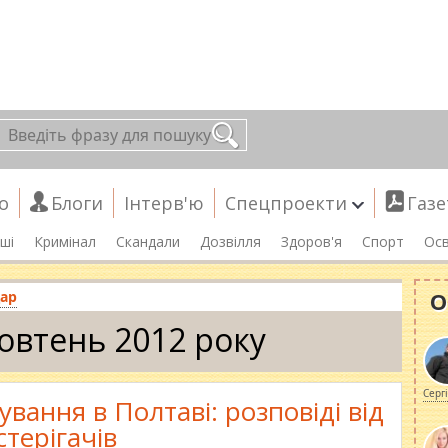
о
Блоги
Інтерв'ю
Спецпроекти
Газе
ші
Кримінал
Скандали
Дозвілля
Здоров'я
Спорт
Осв
О
ар
овтень 2012 року
Серг
вання в Полтаві: розповіді від
стерігачів