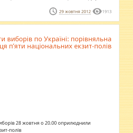
29 жовтня 2012
1913
и виборів по Україні: порівняльна
ця п’яти національних екзит-полів
виборів 28 жовтня о 20.00 оприлюднили
зит-полів