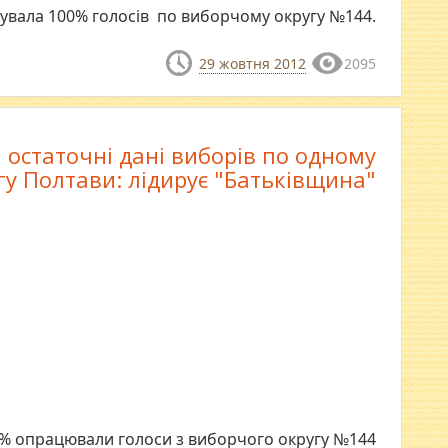
увала 100% голосів по виборчому округу №144.
29 жовтня 2012
2095
і остаточні дані виборів по одному
гу Полтави: лідирує "Батьківщина"
% опрацювали голоси з виборчого округу №144