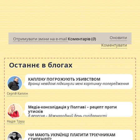
Оновити
Отримувати зміни на e-mail
Коментарів (
0
)
Коментувати
Останнє в блогах
КАПЛІНУ ПОГРОЖУЮТЬ УБИВСТВОМ
Вранці невідомі підкинули мені картинку-попередження
Сергій Каплін
Медіа-консолідація у Полтаві – рецепт проти
утисків
8 вересня – Міжнародний день солідарності
журналістів.
Надія Труш
ЧИ МАЮТЬ УКРАЇНЦІ ПЛАТИТИ ТРІЄЧНИКАМ
СТИПЕНДІЇ?