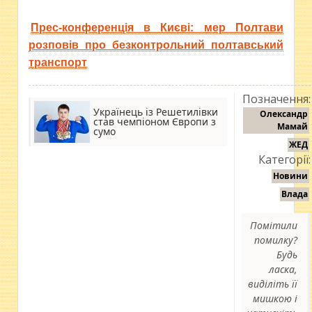
Прес-конференція в Києві: мер Полтави
розповів про безконтрольний полтавський
транспорт
Позначення:
Українець із Решетилівки
Олександр
став чемпіоном Європи з
Мамай
сумо
ЖЕД
Категорії:
Новини
Влада
Помітили
помилку?
Будь
ласка,
виділіть її
мишкою і