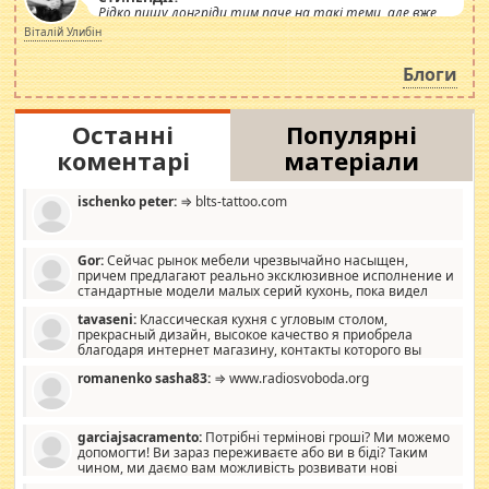
Рідко пишу лонгріди тим паче на такі теми, але вже
просто дістало! Обурюють сьогоднішні інсенуації
Віталій Улибін
навколо стипендіального питання. Штучно
роздувається ще одна соціальна катастрофа.
Блоги
Останні
Популярні
коментарі
матеріали
ischenko peter:
⇒ blts-tattoo.com
Gor:
Сейчас рынок мебели чрезвычайно насыщен,
причем предлагают реально эксклюзивное исполнение и
стандартные модели малых серий кухонь, пока видел
отличную кухонную мебель по дизайну, мало походит на
tavaseni:
Классическая кухня с угловым столом,
стандартные формы, в MebelOk, креативненько и что главное -
прекрасный дизайн, высокое качество я приобрела
со вкусом все в порядке, без ненужных наворотов удорожающих
благодаря интернет магазину, контакты которого вы
мебель, а это не последний фактор.
можете просмотреть https://mwood.com.ua.
romanenko sasha83:
⇒ www.radiosvoboda.org
garciajsacramento:
Потрібні термінові гроші? Ми можемо
допомогти! Ви зараз переживаєте або ви в біді? Таким
чином, ми даємо вам можливість розвивати нові
розробки. Як багата людина, я почуваю себе зобов'язаним