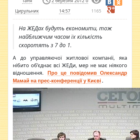
Таня
2 березня 2012 о
Цирульник
14:57
1165
На ЖЕДах будуть економити, тож
найближчим часом їх кількість
скоротять з 7 до 1.
А до управляючої житлової компанії, яка
нібито об’єднає всі ЖЕДи, мер не має ніякого
відношення.
Про це повідомив Олександр
Мамай на прес-конференції у Києві
.