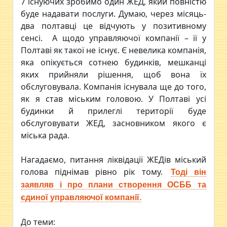
7 існуючих зробимо один ЖЕД, який повністю
буде надавати послуги. Думаю, через місяць-
два полтавці це відчують у позитивному
сенсі. А щодо управляючої компанії – її у
Полтаві як такої не існує. Є невелика компанія,
яка опікується сотнею будинків, мешканці
яких прийняли рішення, щоб вона їх
обслуговувала. Компанія існувала ще до того,
як я став міським головою. У Полтаві усі
будинки й прилеглі території буде
обслуговувати ЖЕД, засновником якого є
міська рада.
Нагадаємо, питання ліквідації ЖЕДів міський
голова піднімав рівно рік тому.
Тоді він
заявляв і про плани створення ОСББ та
єдиної управляючої компанії.
До теми: