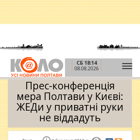
СБ 18:14
»
»
Головна
Новини
Прес-конференція мера
08.08.2026
Полтави у Києві: ЖЕДи у приватні руки не віддадуть
Прес-конференція
мера Полтави у Києві:
ЖЕДи у приватні руки
не віддадуть