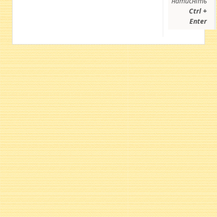
натисніть
Ctrl +
Enter