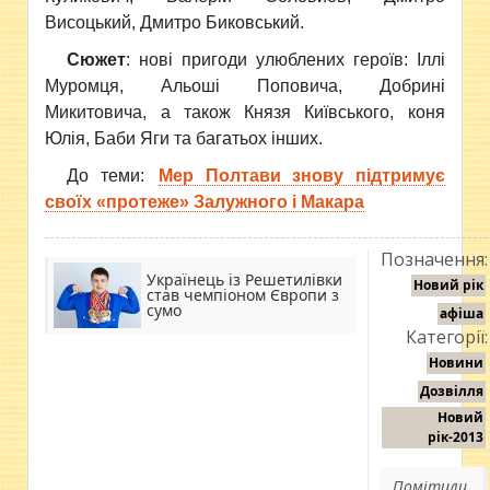
Висоцький, Дмитро Биковський.
Сюжет
: нові пригоди улюблених героїв: Іллі
Муромця, Альоші Поповича, Добрині
Микитовича, а також Князя Київського, коня
Юлія, Баби Яги та багатьох інших.
До теми:
Мер Полтави знову підтримує
своїх «протеже» Залужного і Макара
Позначення:
Українець із Решетилівки
Новий рік
став чемпіоном Європи з
сумо
афіша
Категорії:
Новини
Дозвілля
Новий
рік-2013
Помітили