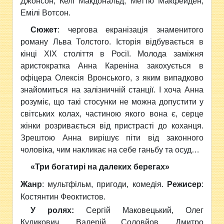
Джонсон, Келі Макдональд, Меттю Макфейден,
Емілі Вотсон.
Сюжет
:
чергова екранізація знаменитого
роману Льва Толстого. Історія відбувається в
кінці ХІХ століття в Росії. Молода заміжня
аристократка Анна Кареніна закохується в
офіцера Олексія Вронського, з яким випадково
знайомиться на залізничній станції. І хоча Анна
розуміє, що такі стосунки не можна допустити у
світських колах, частиною якого вона є, серце
жінки розривається від пристрасті до коханця.
Зрештою Анна вирішує піти від законного
чоловіка, чим накликає на себе ганьбу та осуд…
«Три богатирі на далеких берегах»
Жанр
:
мультфільм, пригоди, комедія.
Режисер
:
Костянтин Феоктистов.
У ролях:
Сергій Маковецький, Олег
Куликович, Валерій Соловйов, Дмитро