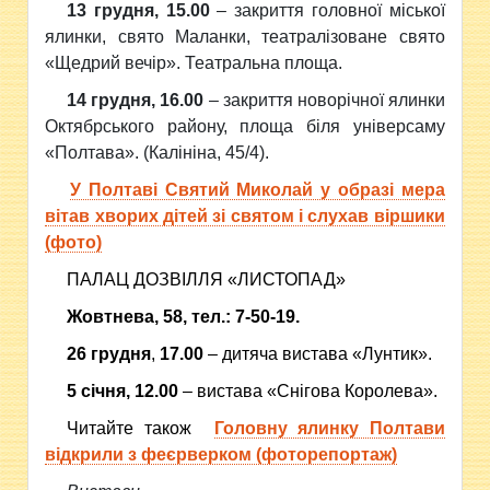
13 грудня, 15.00
– закриття головної міської
ялинки, свято Маланки, театралізоване свято
«Щедрий вечір». Театральна площа.
14 грудня, 16.00
– закриття новорічної ялинки
Октябрського району, площа біля універсаму
«Полтава». (Калініна, 45/4).
У Полтаві Святий Миколай у образі мера
вітав хворих дітей зі святом і слухав віршики
(фото)
ПАЛАЦ ДОЗВІЛЛЯ «ЛИСТОПАД»
Жовтнева, 58, тел.: 7-50-19.
26 грудня
,
17.00
– дитяча вистава «Лунтик».
5 січня,
12.00
– вистава «Снігова Королева».
Читайте також
Головну ялинку Полтави
відкрили з феєрверком (фоторепортаж)