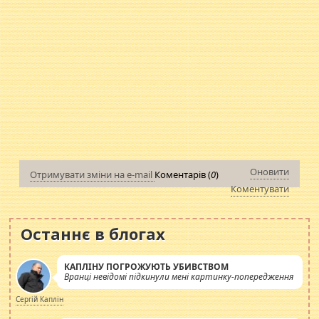
Оновити
Отримувати зміни на e-mail
Коментарів (
0
)
Коментувати
Останнє в блогах
КАПЛІНУ ПОГРОЖУЮТЬ УБИВСТВОМ
Вранці невідомі підкинули мені картинку-попередження
Сергій Каплін