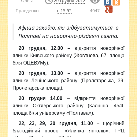
Ольга
20 грудня 2012
Правденко
о 15:52
4047
Афіша заходів, які відбуватимуться в
Полтаві на новорічно-різдвяні свята.
20 грудня, 12.00
– відкриття новорічної
ялинки Київського району (
Жовтнева
, 6
7
,
площа
біля ОЦЕВУМу).
20 грудня, 13.00
– відкриття новорічної
ялинки Ленінського району (Пролетарська, 39,
Пролетарська площа).
20 грудня 14.00
– відкриття новорічної
ялинки Октябрського району (Калініна, 45/4,
площа біля універсаму «Полтава»).
22, 23, 29, 30 грудня, 11.00
– щорічний
благодійний проект «Ялинка янголів». ТРЦ