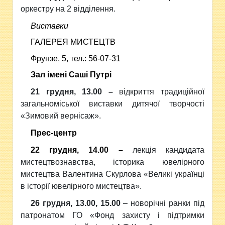
оркестру на 2 відділення.
Ви­став­ки
ГА­ЛЕ­РЕЯ МИ­С­ТЕЦТВ
Фрун­зе, 5, тел.: 56-07-31
Зал імені Саші Путрі
21 грудня, 13.00 –
відкриття традиційної
загальноміської виставки дитячої творчості
«Зимовий вернісаж».
Прес-центр
22 грудня, 14.00 –
лекція кандидата
мистецтвознавства, історика ювелірного
мистецтва Валентина Скурлов
а
«Великі українці
в історії юв
елірного мистецтва».
26 грудня, 13.00, 15.00
– н
оворічні ранки під
патронатом ГО «Фонд захисту і підтримки