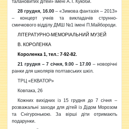
талановитих дітей
» імені А.Т. Кукоби.
28 грудня, 16.00
–
«Зимова фантазія – 2013»
– концерт учнів та викладачів струнно-
смичкового відділу ДМШ №1
імені П.Майбороди.
ЛІТЕРАТУРНО-МЕМОРІАЛЬНИЙ МУЗЕЙ
В. КОРОЛЕНКА
Короленка 1, тел.: 7-92-82.
21 грудня – 7 січня, 9.00 – 17.00
– новорічні
ранки для школярів полтавських шкіл.
ТРЦ
«
ЕКВАТОР
»
Ковпака, 26
Кожних вихідних і
з 15 грудня до 7 січня –
розважальні заходи для дітей
і
з Дідом Морозом
та Снігуронькою. За вірші діти отрим
а
ють
подарунки.