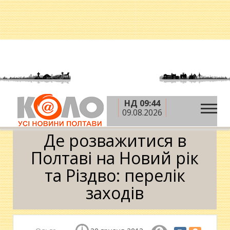
НД 09:44
»
»
Головна
Новий рік-2013
Де розважитися в
09.08.2026
Полтаві на Новий рік та Різдво: перелік заходів
Де розважитися в
Полтаві на Новий рік
та Різдво: перелік
заходів