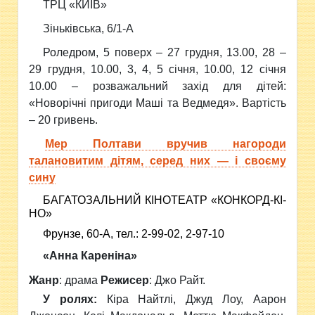
ТРЦ «КИЇВ»
Зіньківська, 6/1-А
Роледром, 5 поверх – 27 грудня, 13.00, 28 –
29 грудня, 10.00, 3, 4, 5 січня, 10.00, 12 січня
10.00 – розважальний захід для дітей:
«Новорічні пригоди Маші та Ведмедя». Вартість
– 20 гривень.
Мер Полтави вручив нагороди
талановитим дітям, серед них — і своєму
сину
БА­ГА­ТО­ЗАЛЬ­НИЙ КІ­НО­ТЕ­АТР «КОН­КОРД-КІ­
НО»
Фрун­зе, 60-А, тел.: 2-99-02, 2-97-10
«Анна Кареніна»
Жанр
:
драма
Режисер
:
Джо Райт.
У ролях:
Кіра Найтлі, Джуд Лоу, Аарон