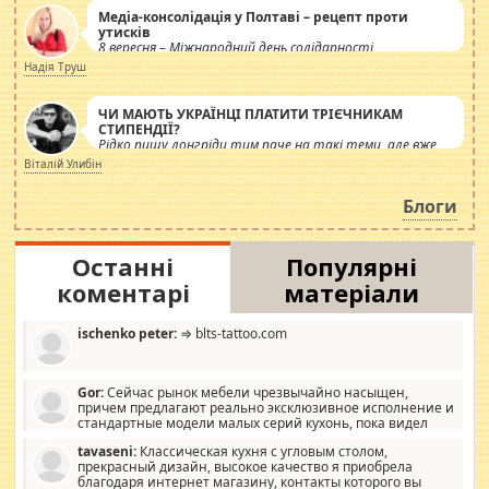
Медіа-консолідація у Полтаві – рецепт проти
утисків
8 вересня – Міжнародний день солідарності
журналістів.
Надія Труш
ЧИ МАЮТЬ УКРАЇНЦІ ПЛАТИТИ ТРІЄЧНИКАМ
СТИПЕНДІЇ?
Рідко пишу лонгріди тим паче на такі теми, але вже
просто дістало! Обурюють сьогоднішні інсенуації
Віталій Улибін
навколо стипендіального питання. Штучно
роздувається ще одна соціальна катастрофа.
Блоги
Останні
Популярні
коментарі
матеріали
ischenko peter:
⇒ blts-tattoo.com
Gor:
Сейчас рынок мебели чрезвычайно насыщен,
причем предлагают реально эксклюзивное исполнение и
стандартные модели малых серий кухонь, пока видел
отличную кухонную мебель по дизайну, мало походит на
tavaseni:
Классическая кухня с угловым столом,
стандартные формы, в MebelOk, креативненько и что главное -
прекрасный дизайн, высокое качество я приобрела
со вкусом все в порядке, без ненужных наворотов удорожающих
благодаря интернет магазину, контакты которого вы
мебель, а это не последний фактор.