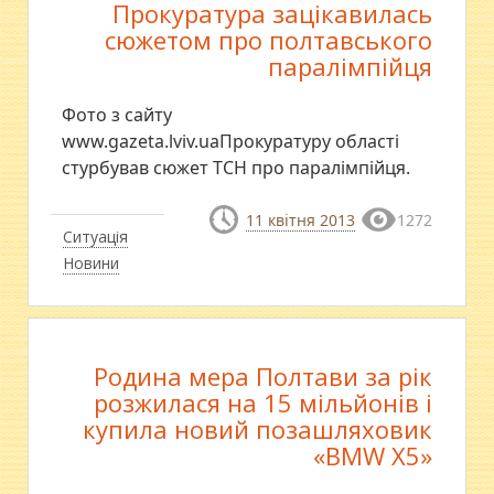
Прокуратура зацікавилась
сюжетом про полтавського
паралімпійця
Фото з сайту
www.gazeta.lviv.uaПрокуратуру області
стурбував сюжет ТСН про паралімпійця.
11 квітня 2013
1272
Ситуація
Новини
Родина мера Полтави за рік
розжилася на 15 мільйонів і
купила новий позашляховик
«BMW X5»