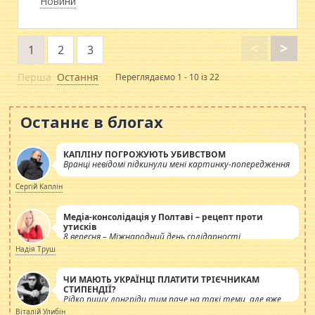
Новини
<
>
1
2
3
Перша
Остання
Переглядаємо 1 - 10 із 22
Останнє в блогах
КАПЛІНУ ПОГРОЖУЮТЬ УБИВСТВОМ
Вранці невідомі підкинули мені картинку-попередження
Сергій Каплін
Медіа-консолідація у Полтаві – рецепт проти
утисків
8 вересня – Міжнародний день солідарності
журналістів.
Надія Труш
ЧИ МАЮТЬ УКРАЇНЦІ ПЛАТИТИ ТРІЄЧНИКАМ
СТИПЕНДІЇ?
Рідко пишу лонгріди тим паче на такі теми, але вже
просто дістало! Обурюють сьогоднішні інсенуації
Віталій Улибін