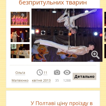
безпритульних тварин
Ольга
11
Детально
Матвієнко
квітня 2013
35
1288
У Полтаві ціну проїзду в