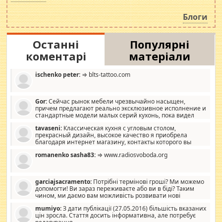
навколо стипендіального питання. Штучно
роздувається ще одна соціальна катастрофа.
Блоги
Останні
Популярні
коментарі
матеріали
ischenko peter:
⇒ blts-tattoo.com
Gor:
Сейчас рынок мебели чрезвычайно насыщен,
причем предлагают реально эксклюзивное исполнение и
стандартные модели малых серий кухонь, пока видел
отличную кухонную мебель по дизайну, мало походит на
tavaseni:
Классическая кухня с угловым столом,
стандартные формы, в MebelOk, креативненько и что главное -
прекрасный дизайн, высокое качество я приобрела
со вкусом все в порядке, без ненужных наворотов удорожающих
благодаря интернет магазину, контакты которого вы
мебель, а это не последний фактор.
можете просмотреть https://mwood.com.ua.
romanenko sasha83:
⇒ www.radiosvoboda.org
garciajsacramento:
Потрібні термінові гроші? Ми можемо
допомогти! Ви зараз переживаєте або ви в біді? Таким
чином, ми даємо вам можливість розвивати нові
розробки. Як багата людина, я почуваю себе зобов'язаним
mumiyo:
З дати публікації (27.05.2016) більшість вказаних
допомагати людям, які намагаються дати їм шанс. Кожен
цін зросла. Стаття досить інформативна, але потребує
заслуговує на другий шанс, і, оскільки влада не зможе, вони