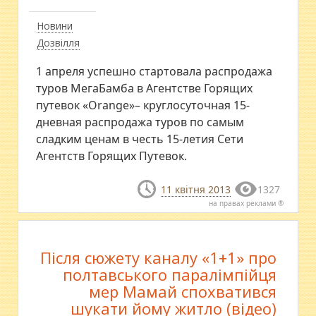
Новини
Дозвілля
1 апреля успешно стартовала распродажа
туров МегаБамба в Агентстве Горящих
путевок «Orange»– круглосуточная 15-
дневная распродажа туров по самым
сладким ценам в честь 15-летия Сети
Агентств Горящих Путевок.
11 квітня 2013
1327
на правах реклами ®
Після сюжету каналу «1+1» про
полтавського паралімпійця
мер Мамай спохватився
шукати йому житло (відео)