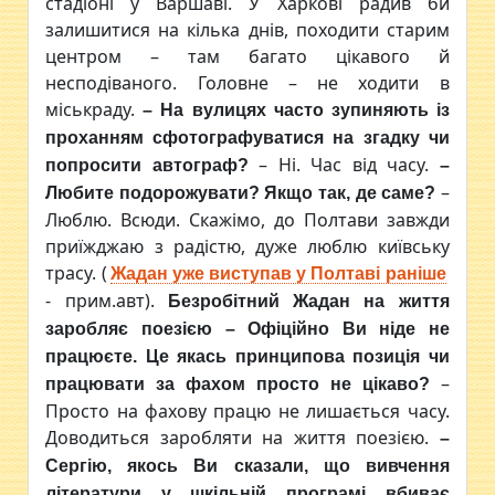
стадіоні у Варшаві. У Харкові радив би
залишитися на кілька днів, походити старим
центром – там багато цікавого й
несподіваного. Головне – не ходити в
міськраду.
– На вулицях часто зупиняють із
проханням сфотографуватися на згадку чи
– Ні. Час від часу.
попросити автограф?
–
–
Любите подорожувати? Якщо так, де саме?
Люблю. Всюди. Скажімо, до Полтави завжди
приїжджаю з радістю, дуже люблю київську
трасу. (
Жадан уже виступав у Полтаві раніше
- прим.авт).
Безробітний Жадан на життя
заробляє поезією
– Офіційно Ви ніде не
працюєте. Це якась принципова позиція чи
–
працювати за фахом просто не цікаво?
Просто на фахову працю не лишається часу.
Доводиться заробляти на життя поезією.
–
Сергію, якось Ви сказали, що вивчення
літератури у шкільній програмі вбиває