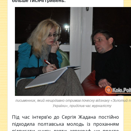
більше тисячі гривень.
письменник, який нещодавно отримав почесну відзнаку «Золотий 
України», приділив час журналісту
Під час інтерв’ю до Сергія Жадана постійно
підходила полтавська молодь із проханням