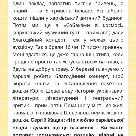
один заклад заплатив тисячу гривень, а
інший – на 5 гривень більше. Усі зібрані
кошти пішли у харківський дитячий будинок.
Потім ми ще з «Собаками в космосі»
(харківський музичний гурт – прим.авт.) дали
благодійний концерт, теж у межах цього
аукціону. Так зібрали 16 чи 17 тисяч гривень.
Мені здається, це дуже гарна ініціатива, коли
гроші не просто так «спускаються» на пиво, а
йдуть на добру справу. У березні плануємо у
Харкові робити благодійний концерт, щоб
зібрати кошти на встановлення пам’ятної
дошки Юрію Шевельову (історик української
літератури, літературний і театральний
критик – прим. авт.). Поки що у місті, де жив,
навчався і працював Шевельов, немає жодної
дошки.
Сергій Жадан: «Не люблю харківської
влади і думаю, що це взаємно»
– Ви маєте
потужну громадянську позицію, відомі не