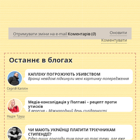
Оновити
Отримувати зміни на e-mail
Коментарів (
0
)
Коментувати
Останнє в блогах
КАПЛІНУ ПОГРОЖУЮТЬ УБИВСТВОМ
Вранці невідомі підкинули мені картинку-попередження
Сергій Каплін
Медіа-консолідація у Полтаві – рецепт проти
утисків
8 вересня – Міжнародний день солідарності
журналістів.
Надія Труш
ЧИ МАЮТЬ УКРАЇНЦІ ПЛАТИТИ ТРІЄЧНИКАМ
СТИПЕНДІЇ?
Рідко пишу лонгріди тим паче на такі теми, але вже