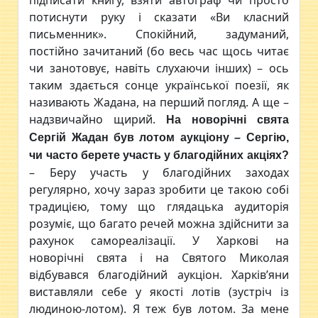
підписати книгу, взяти автограф чи просто
потиснути руку і сказати «Ви класний
письменник». Спокійний, задуманий,
постійно зачитаний (бо весь час щось читає
чи занотовує, навіть слухаючи інших) – ось
таким здається сонце української поезії, як
називають Жадана, на перший погляд. А ще –
надзвичайно щирий.
На новорічні свята
Сергій Жадан був лотом аукціону
–
Сергію,
чи часто берете участь у благодійних акціях?
– Беру участь у благодійних заходах
регулярно, хочу зараз зробити це такою собі
традицією, тому що глядацька аудиторія
розуміє, що багато речей можна здійснити за
рахунок самореалізації. У Харкові на
новорічні свята і на Святого Миколая
відбувався благодійний аукціон. Харків’яни
виставляли себе у якості лотів (зустріч із
людиною-лотом). Я теж був лотом. За мене