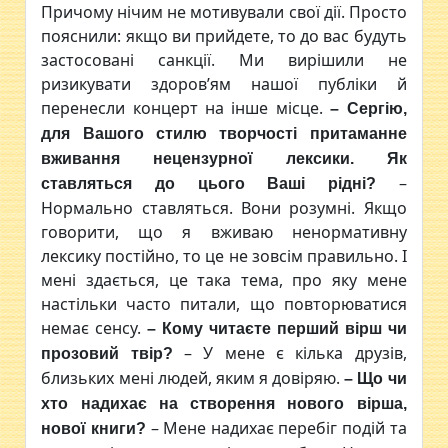
Причому нічим не мотивували свої дії. Просто
пояснили: якщо ви прийдете, то до вас будуть
застосовані санкції. Ми вирішили не
ризикувати здоров’ям нашої публіки й
перенесли концерт на інше місце.
– Сергію,
для Вашого стилю творчості притаманне
вживання нецензурної лексики. Як
–
ставляться до цього Ваші рідні?
Нормально ставляться. Вони розумні. Якщо
говорити, що я вживаю ненормативну
лексику постійно, то це не зовсім правильно. І
мені здається, це така тема, про яку мене
настільки часто питали, що повторюватися
немає сенсу.
– Кому читаєте перший вірш чи
– У мене є кілька друзів,
прозовий твір?
близьких мені людей, яким я довіряю.
– Що чи
хто надихає на створення нового вірша,
– Мене надихає перебіг подій та
нової книги?