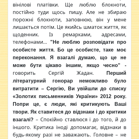
вінілові платівки. Ще люблю блокноти,
постійно туди щось пишу. Але не збираю
порожні блокноти, заповнюю, він у мене
лишається потім. Це якийсь шматок життя, як
щоденник. Із ремарками, адресами,
телефонами…
"Не люблю розповідати про
особисте життя. Бо це особисте, таке моє
переконання. Я взагалі думаю, що це не
може бути цікаво іншим, якщо чесно" -
говорить Сергій Жадан.
Перший
літературний гонорар неможливо було
витратити
– Сергію, Ви увійшли до списку
«Золотих письменників України» 2012 року.
Попри це, є люди, які критикують Ваші
твори. Як ставитеся до відзнаки і до критики
– Спокійно ставлюся і до того, й до
взагалі?
іншого. Критика іноді допомагає, відзнаки в
будь-якому разі не заважають. Головне – не