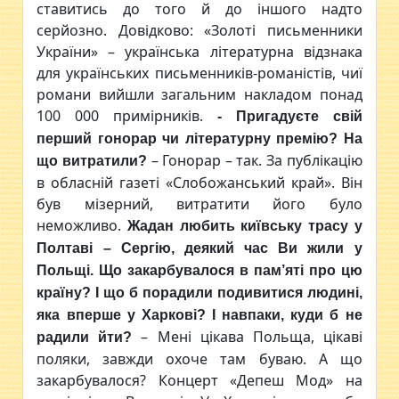
ставитись до того й до іншого надто
серйозно. Довідково: «Золоті письменники
України» – українська літературна відзнака
для українських письменників-романістів, чиї
романи вийшли загальним накладом понад
100 000 примірників.
- Пригадуєте свій
перший гонорар чи літературну премію? На
– Гонорар – так. За публікацію
що витратили?
в обласній газеті «Слобожанський край». Він
був мізерний, витратити його було
неможливо.
Жадан любить київську трасу у
Полтаві
– Сергію, деякий час Ви жили у
Польщі. Що закарбувалося в пам’яті про цю
країну? І що б порадили подивитися людині,
яка вперше у Харкові? І навпаки, куди б не
– Мені цікава Польща, цікаві
радили йти?
поляки, завжди охоче там буваю. А що
закарбувалося? Концерт «Депеш Мод» на