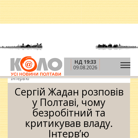
НД 19:33
»
»
Головна
Новини
Сергій Жадан розповів у
09.08.2026
Полтаві, чому безробітний та критикував владу.
Інтерв’ю
Сергій Жадан розповів
у Полтаві, чому
безробітний та
критикував владу.
Інтерв’ю