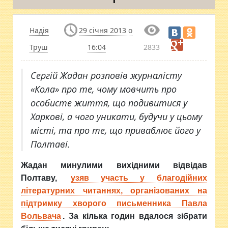
Надія
29 січня 2013 о
Труш
16:04
2833
Сергій Жадан розповів журналісту
«Кола» про те, чому мовчить про
особисте життя, що подивитися у
Харкові, а чого уникати, будучи у цьому
місті, та про те, що приваблює його у
Полтаві.
Жадан минулими вихідними відвідав
Полтаву,
узяв участь у благодійних
літературних читаннях, організованих на
підтримку хворого письменника Павла
Вольвача
. За кілька годин вдалося зібрати