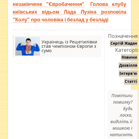
незакінчене "Євробачення"
Голова клубу
київських відьом Лада Лузіна розповіла
"Колу" про чоловіка і безлад у безладі
Позначення:
Українець із Решетилівки
Сергій Жадан
став чемпіоном Європи з
Категорії:
сумо
Новини
Дозвілля
Інтерв'ю
Статті
Помітили
помилку?
Будь
ласка,
виділіть її
мишкою і
натисніть