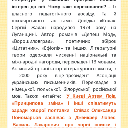
– Із
інтерес до неї. Чому таке переконання?
власного педагогічного досвіду. Та й
школярського так само. Довідка «Кола»:
Сергій Жадан народився 1974 року на
Луганщині. Автор романів «Депеш Мод»,
«Ворошиловград», поетичних збірок
«Цитатник», «Ефіопія» та інших. Літературні
твори одержали численні національні та
міжнародні нагороди, перекладені 13 мовами.
Активний організатор літературного життя, з
2000 року віце-президент Асоціації
українських письменників. Перекладає з
німецької, польської, білоруської, російської
мов. Також читайте:
У Києві Артем Лоік,
«Принципова зміна» і інші співатимуть
заради хворої полтавки
Співак Олександр
Пономарьов заспіває з Дженіфер Лопес
Василь Лазарович: про чорні списки і