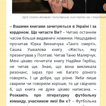
Щоб стати відомим і популярним, нині треба час і терпінн
– Вашими книгами зачитуються в Україні і за
– Читаю останнім
кордоном. Що читаєте Ви?
часом більше видавничі новинки. Нещодавно
прочитав Юрка Винничука «Танго смерті»,
Сашка Ушкалова книгу «Жесть», яку
презентував у Полтаві. Читав Таню Малярчук.
Мені цікаво почитати книгу Надійки Гербіш,
не читав ще. Знаю, що вона викликала
резонанс, зараз про неї багато різного
говорять. І це добре, що різне. Якби лише
сварили чи говорили хороше, то це свідчило
б, що книга не дуже цікаво написана.
–
Розкажіть про літературну футбольну
– Футбольна
команду, учасником якої Ви є?