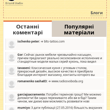
просто дістало! Обурюють сьогоднішні інсенуації
Віталій Улибін
навколо стипендіального питання. Штучно
роздувається ще одна соціальна катастрофа.
Блоги
Останні
Популярні
коментарі
матеріали
ischenko peter:
⇒ blts-tattoo.com
Gor:
Сейчас рынок мебели чрезвычайно насыщен,
причем предлагают реально эксклюзивное исполнение и
стандартные модели малых серий кухонь, пока видел
отличную кухонную мебель по дизайну, мало походит на
tavaseni:
Классическая кухня с угловым столом,
стандартные формы, в MebelOk, креативненько и что главное -
прекрасный дизайн, высокое качество я приобрела
со вкусом все в порядке, без ненужных наворотов удорожающих
благодаря интернет магазину, контакты которого вы
мебель, а это не последний фактор.
можете просмотреть https://mwood.com.ua.
romanenko sasha83:
⇒ www.radiosvoboda.org
garciajsacramento:
Потрібні термінові гроші? Ми можемо
допомогти! Ви зараз переживаєте або ви в біді? Таким
чином, ми даємо вам можливість розвивати нові
розробки. Як багата людина, я почуваю себе зобов'язаним
mumiyo:
З дати публікації (27.05.2016) більшість вказаних
допомагати людям, які намагаються дати їм шанс. Кожен