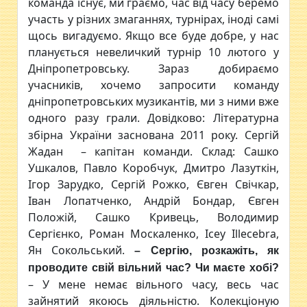
команда існує, ми граємо, час від часу беремо
участь у різних змаганнях, турнірах, іноді самі
щось вигадуємо. Якщо все буде добре, у нас
планується невеличкий турнір 10 лютого у
Дніпропетровську. Зараз добираємо
учасників, хочемо запросити команду
дніпропетровських музикантів, ми з ними вже
одного разу грали.
Довідково: Літературна
збірна України заснована 2011 року. Сергій
Жадан – капітан команди. Склад: Сашко
Ушкалов, Павло Коробчук, Дмитро Лазуткін,
Ігор Зарудко, Сергій Рожко, Євген Свічкар,
Іван Лопатченко, Андрій Бондар, Євген
Положій, Сашко Кривець, Володимир
Сергієнко, Роман Москаленко, Icey Illecebra,
Ян Сокольський.
– Сергію, розкажіть, як
проводите свій вільний час? Чи маєте хобі?
– У мене немає вільного часу, весь час
зайнятий якоюсь діяльністю. Колекціоную