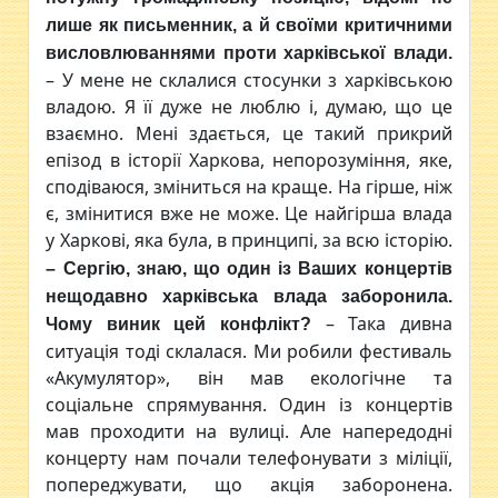
лише як письменник, а й своїми критичними
висловлюваннями проти харківської влади.
– У мене не склалися стосунки з харківською
владою. Я її дуже не люблю і, думаю, що це
взаємно. Мені здається, це такий прикрий
епізод в історії Харкова, непорозуміння, яке,
сподіваюся, зміниться на краще. На гірше, ніж
є, змінитися вже не може. Це найгірша влада
у Харкові, яка була, в принципі, за всю історію.
– Сергію, знаю, що один із Ваших концертів
нещодавно харківська влада заборонила.
– Така дивна
Чому виник цей конфлікт?
ситуація тоді склалася. Ми робили фестиваль
«Акумулятор», він мав екологічне та
соціальне спрямування. Один із концертів
мав проходити на вулиці. Але напередодні
концерту нам почали телефонувати з міліції,
попереджувати, що акція заборонена.